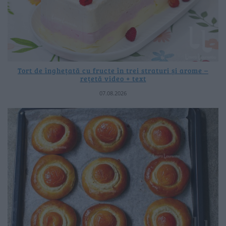
Tort de înghețată cu fructe în trei straturi și arome –
rețetă video + text
07.08.2026