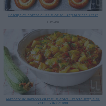
Băscuțe cu brânză dulce și caise – rețetă video + text
31.07.2026
Mâncare de dovlecei cu roșii și ardei – rețetă simplă de
vară – VIDEO+text