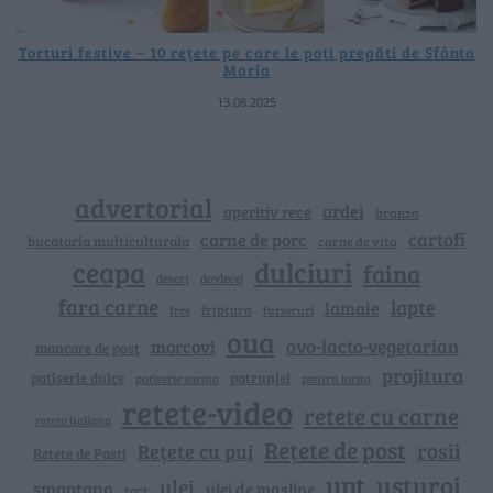
Torturi festive – 10 rețete pe care le poți pregăti de Sfânta
Maria
13.08.2025
advertorial
ardei
aperitiv rece
branza
cartofi
carne de porc
bucataria multiculturala
carne de vita
ceapa
dulciuri
faina
dovlecei
desert
fara carne
lapte
lamaie
friptura
free
fursecuri
oua
ovo-lacto-vegetarian
morcovi
mancare de post
prajitura
patiserie dulce
patrunjel
patiserie sarata
pentru iarna
retete-video
retete cu carne
reteta italiana
Rețete de post
rosii
Rețete cu pui
Retete de Pasti
unt
usturoi
ulei
smantana
ulei de masline
tort