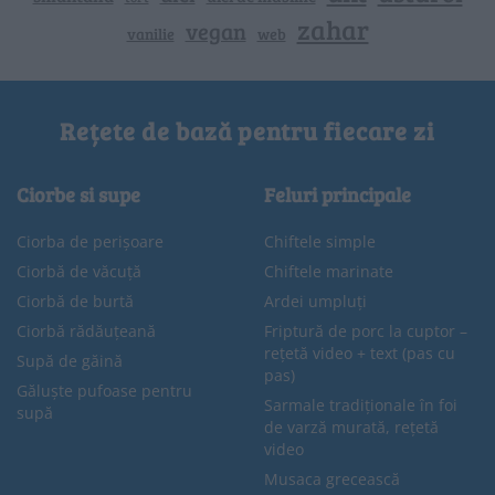
zahar
vegan
vanilie
web
Rețete de bază pentru fiecare zi
Ciorbe si supe
Feluri principale
Ciorba de perișoare
Chiftele simple
Ciorbă de văcuță
Chiftele marinate
Ciorbă de burtă
Ardei umpluți
Ciorbă rădăuțeană
Friptură de porc la cuptor –
rețetă video + text (pas cu
Supă de găină
pas)
Găluște pufoase pentru
Sarmale tradiționale în foi
supă
de varză murată, rețetă
video
Musaca grecească