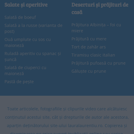
Salate și aperitive
Deserturi și prăjituri de
casă
Salată de boeuf
Prăjitura Albinița – foi cu
Salată a la russe (varianta de
miere
post)
Prăjitură cu mere
Ouă umplute cu sos cu
maioneză
Tort de zahăr ars
Ruladă aperitiv cu spanac și
Tiramisu clasic italian
șuncă
Prăjitură pufoasă cu prune
Salată de ciuperci cu
Găluște cu prune
maioneză
Pastă de pește
Toate articolele, fotografiile și clipurile video care alcătuiesc
conținutul acestui site, cât și drepturile de autor ale acestora,
aparțin deținătorului site-ului lauralaurentiu.ro. Copierea și
diseminarea pe orice suport (publicații online sau scrise,