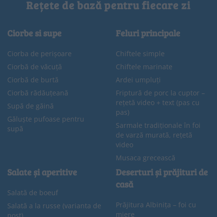
Rețete de bază pentru fiecare zi
Ciorbe si supe
Feluri principale
Ciorba de perișoare
Chiftele simple
Ciorbă de văcuță
Chiftele marinate
Ciorbă de burtă
Ardei umpluți
Ciorbă rădăuțeană
Friptură de porc la cuptor –
rețetă video + text (pas cu
Supă de găină
pas)
Găluște pufoase pentru
Sarmale tradiționale în foi
supă
de varză murată, rețetă
video
Musaca grecească
Salate și aperitive
Deserturi și prăjituri de
casă
Salată de boeuf
Prăjitura Albinița – foi cu
Salată a la russe (varianta de
miere
post)