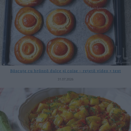
Băscuțe cu brânză dulce și caise – rețetă video + text
31.07.2026