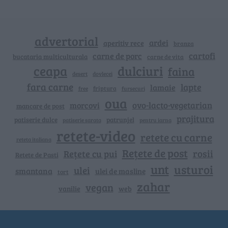
advertorial
ardei
aperitiv rece
branza
cartofi
carne de porc
bucataria multiculturala
carne de vita
ceapa
dulciuri
faina
dovlecei
desert
fara carne
lapte
lamaie
friptura
free
fursecuri
oua
ovo-lacto-vegetarian
morcovi
mancare de post
prajitura
patiserie dulce
patrunjel
patiserie sarata
pentru iarna
retete-video
retete cu carne
reteta italiana
Rețete de post
rosii
Rețete cu pui
Retete de Pasti
unt
usturoi
ulei
smantana
ulei de masline
tort
zahar
vegan
vanilie
web