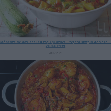
Mâncare de dovlecei cu roșii și ardei – rețetă simplă de vară –
VIDEO+text
28.07.2026