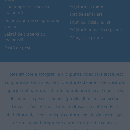
Prăjitură cu mere
Ouă umplute cu sos cu
maioneză
Tort de zahăr ars
Ruladă aperitiv cu spanac și
Tiramisu clasic italian
șuncă
Prăjitură pufoasă cu prune
Salată de ciuperci cu
Găluște cu prune
maioneză
Pastă de pește
Toate articolele, fotografiile și clipurile video care alcătuiesc
conținutul acestui site, cât și drepturile de autor ale acestora,
aparțin deținătorului site-ului lauralaurentiu.ro. Copierea și
diseminarea pe orice suport (publicații online sau scrise,
broșuri, cărți etc) a acestora, în lipsa acordului scris al
deținătorului, se vor pedepsi conform legii în vigoare (Legea
8/1996 privind dreptul de autor și drepturile conexe).