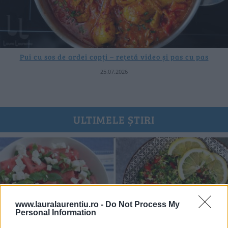
Pui cu sos de ardei copți – rețetă video și pas cu pas
25.07.2026
ULTIMELE ȘTIRI
www.lauralaurentiu.ro -
Do Not Process My
Personal Information