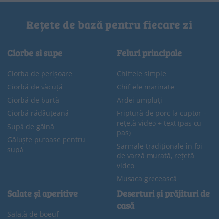
Rețete de bază pentru fiecare zi
Ciorbe si supe
Feluri principale
Ciorba de perișoare
Chiftele simple
Ciorbă de văcuță
Chiftele marinate
Ciorbă de burtă
Ardei umpluți
Ciorbă rădăuțeană
Friptură de porc la cuptor –
rețetă video + text (pas cu
Supă de găină
pas)
Găluște pufoase pentru
Sarmale tradiționale în foi
supă
de varză murată, rețetă
video
Musaca grecească
Salate și aperitive
Deserturi și prăjituri de
casă
Salată de boeuf