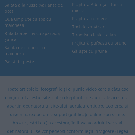
Prăjitura Albinița – foi cu
Salată a la russe (varianta de
miere
post)
Prăjitură cu mere
Ouă umplute cu sos cu
maioneză
Tort de zahăr ars
Ruladă aperitiv cu spanac și
Tiramisu clasic italian
șuncă
Prăjitură pufoasă cu prune
Salată de ciuperci cu
Găluște cu prune
maioneză
Pastă de pește
Toate articolele, fotografiile și clipurile video care alcătuiesc
conținutul acestui site, cât și drepturile de autor ale acestora,
aparțin deținătorului site-ului lauralaurentiu.ro. Copierea și
diseminarea pe orice suport (publicații online sau scrise,
broșuri, cărți etc) a acestora, în lipsa acordului scris al
deținătorului, se vor pedepsi conform legii în vigoare (Legea