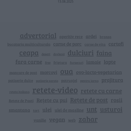
13.08.2025
advertorial
ardei
aperitiv rece
branza
cartofi
carne de porc
bucataria multiculturala
carne de vita
ceapa
dulciuri
faina
dovlecei
desert
fara carne
lapte
lamaie
friptura
free
fursecuri
oua
ovo-lacto-vegetarian
morcovi
mancare de post
prajitura
patiserie dulce
patrunjel
patiserie sarata
pentru iarna
retete-video
retete cu carne
reteta italiana
Rețete de post
rosii
Rețete cu pui
Retete de Pasti
unt
usturoi
ulei
smantana
ulei de masline
tort
zahar
vegan
vanilie
web