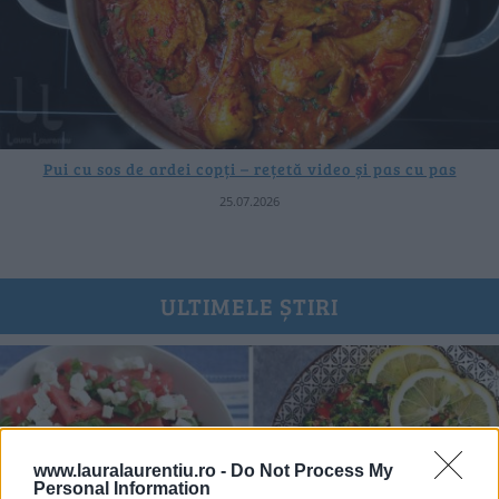
Pui cu sos de ardei copți – rețetă video și pas cu pas
25.07.2026
ULTIMELE ȘTIRI
www.lauralaurentiu.ro -
Do Not Process My
Personal Information