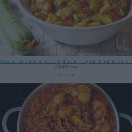
Mâncare de dovlecei cu roșii și ardei – rețetă simplă de vară –
VIDEO+text
28.07.2026