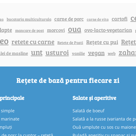
c
cartofi
carne de porc
bucataria multiculturala
za
carne de vita
oua
lapte
ovo-lacto-vegetarian
morcovi
mancare de post
deo
retete cu carne
Rețet
Rețete cu pui
Retete de Pasti
unt
zaha
usturoi
vegan
lei de masline
vanilie
web
Rețete de bază pentru fiecare zi
 principale
Salate și aperitive
e simple
Salată de boeuf
e marinate
Salată a la russe (varianta de p
mpluți
Ouă umplute cu sos cu maion
 de porc la cuptor – rețetă
Ruladă aperitiv cu spanac și ș