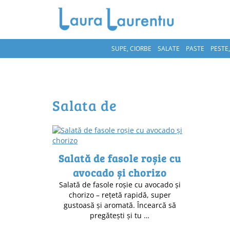
SUPE, CIORBE
SALATE
PASTE
PESTE
salata de
Salată de fasole roșie cu
avocado și chorizo
Salată de fasole roșie cu avocado și
chorizo – rețetă rapidă, super
gustoasă și aromată. Încearcă să
pregătești și tu …