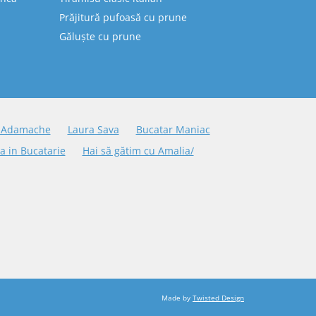
Prăjitură pufoasă cu prune
Găluște cu prune
 Adamache
Laura Sava
Bucatar Maniac
a in Bucatarie
Hai să gătim cu Amalia/
Made by
Twisted Design