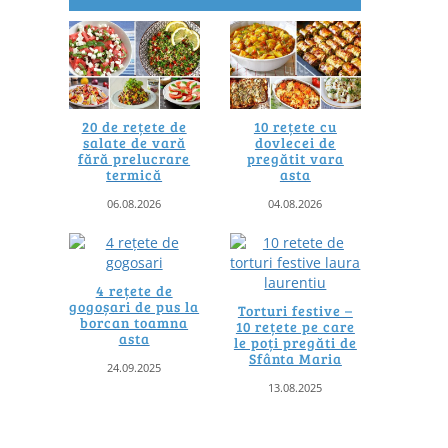
20 de rețete de
10 rețete cu
salate de vară
dovlecei de
fără prelucrare
pregătit vara
termică
asta
06.08.2026
04.08.2026
4 rețete de
gogoșari de pus la
Torturi festive –
borcan toamna
10 rețete pe care
asta
le poți pregăti de
Sfânta Maria
24.09.2025
13.08.2025