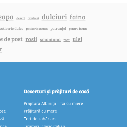
eapa
dulciuri
faina
dovlecei
desert
patiserie dulce
patrunjel
patiserie sarata
pentru iarna
e de post
rosii
ulei
smantana
tort
r
Deserturi și prăjituri de casă
Prăjitura Albinița – foi cu miere
ost)
Prăjitură cu mere
eză
Tort de zahăr ars
uncă
Tiramisu clasic italian