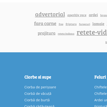
advertorial
ardei
aperitiv rece
bran
fara carne
lamaie
friptura
free
fursecuri
retete-vi
prajitura
reteta italiana
u
Ciorbe si supe
Feluri
Ciorba de perișoare
Chiftel
Ciorbă de văcuță
Chiftel
Ciorbă de burtă
Ardei u
Ciorbă rădăuțeană
Friptură