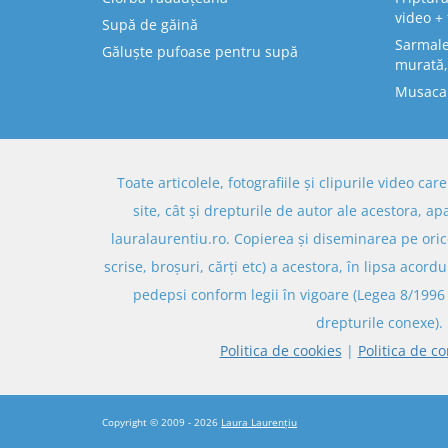
video + 
Supă de găină
Sarmale 
Găluște pufoase pentru supă
murată,
Musaca
Toate articolele, fotografiile și clipurile video ca
site, cât și drepturile de autor ale acestora, ap
lauralaurentiu.ro. Copierea și diseminarea pe oric
scrise, broșuri, cărți etc) a acestora, în lipsa acordu
pedepsi conform legii în vigoare (Legea 8/1996 
drepturile conexe).
Politica de cookies
|
Politica de co
Copyright © 2009 - 2026
Laura Laurențiu