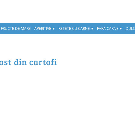
, FRUCTE DE MARE
APERITIVE
RETETE CU CARNE
FARA CARNE
DULC
ost din cartofi