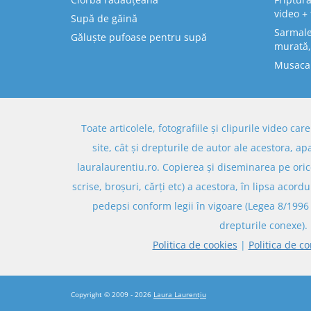
video + 
Supă de găină
Sarmale 
Găluște pufoase pentru supă
murată,
Musaca
Toate articolele, fotografiile și clipurile video ca
site, cât și drepturile de autor ale acestora, ap
lauralaurentiu.ro. Copierea și diseminarea pe oric
scrise, broșuri, cărți etc) a acestora, în lipsa acordu
pedepsi conform legii în vigoare (Legea 8/1996 
drepturile conexe).
Politica de cookies
|
Politica de co
Copyright © 2009 - 2026
Laura Laurențiu