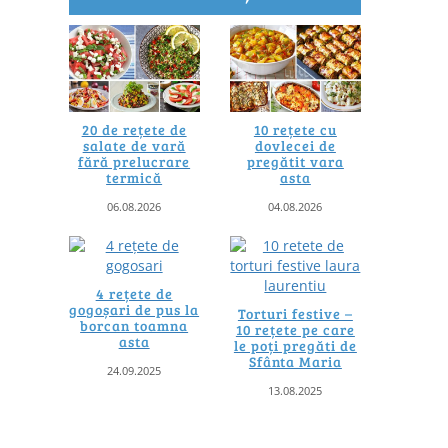
20 de rețete de
10 rețete cu
salate de vară
dovlecei de
fără prelucrare
pregătit vara
termică
asta
06.08.2026
04.08.2026
4 rețete de
gogoșari de pus la
Torturi festive –
borcan toamna
10 rețete pe care
asta
le poți pregăti de
Sfânta Maria
24.09.2025
13.08.2025