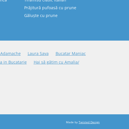
Prăjitură pufoasă cu prune
Găluște cu prune
 Adamache
Laura Sava
Bucatar Maniac
a in Bucatarie
Hai să gătim cu Amalia/
Made by
Twisted Design