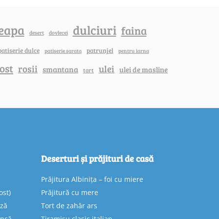
eapa
dulciuri
faina
dovlecei
desert
patiserie dulce
patrunjel
patiserie sarata
pentru iarna
ost
rosii
ulei
smantana
ulei de masline
tort
Deserturi și prăjituri de casă
Prăjitura Albinița – foi cu miere
ost)
Prăjitură cu mere
eză
Tort de zahăr ars
uncă
Tiramisu clasic italian