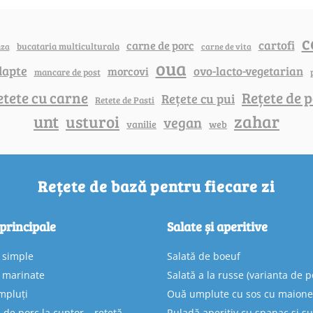
c
cartofi
carne de porc
bucataria multiculturala
nza
carne de vita
oua
lapte
ovo-lacto-vegetarian
morcovi
mancare de post
etete cu carne
Rețete de p
Rețete cu pui
Retete de Pasti
unt
zahar
usturoi
vegan
vanilie
web
Rețete de bază pentru fiecare zi
 principale
Salate și aperitive
e simple
Salată de boeuf
e marinate
Salată a la russe (varianta de p
mpluți
Ouă umplute cu sos cu maion
 de porc la cuptor – rețetă
Ruladă aperitiv cu spanac și ș