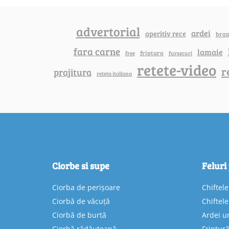
advertorial
ardei
aperitiv rece
bra
fara carne
lamaie
friptura
free
fursecuri
retete-video
r
prajitura
reteta italiana
Ciorbe si supe
Feluri
Ciorba de perișoare
Chiftel
Ciorbă de văcuță
Chiftel
Ciorbă de burtă
Ardei u
Ciorbă rădăuțeană
Friptură