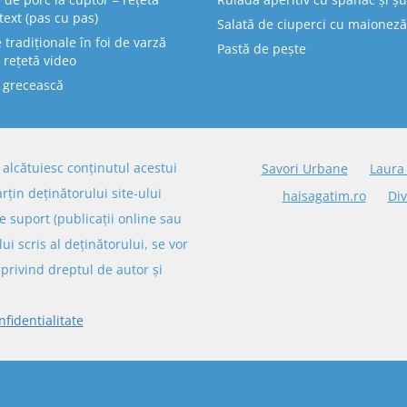
text (pas cu pas)
Salată de ciuperci cu maioneză
tradiționale în foi de varză
Pastă de pește
 rețetă video
 grecească
re alcătuiesc conținutul acestui
Savori Urbane
Laura
arțin deținătorului site-ului
haisagatim.ro
Div
e suport (publicații online sau
lui scris al deținătorului, se vor
privind dreptul de autor și
nfidentialitate