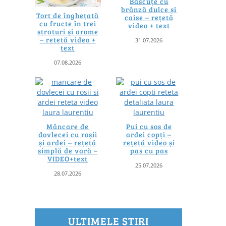
Băscuțe cu
brânză dulce și
Tort de înghețată
caise – rețetă
cu fructe în trei
video + text
straturi și arome
– rețetă video +
31.07.2026
text
07.08.2026
Mâncare de
Pui cu sos de
dovlecei cu roșii
ardei copți –
și ardei – rețetă
rețetă video și
simplă de vară –
pas cu pas
VIDEO+text
25.07.2026
28.07.2026
ULTIMELE ȘTIRI