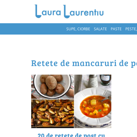
SUPE, CIORBE
SALATE
PASTE
PESTE
retete de mancaruri de p
20 de rețete de post cu