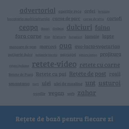
advertorial
ardei
aperitiv rece
branza
cartofi
carne de porc
bucataria multiculturala
carne de vita
ceapa
dulciuri
faina
dovlecei
desert
fara carne
lapte
lamaie
friptura
free
fursecuri
oua
ovo-lacto-vegetarian
morcovi
mancare de post
prajitura
patiserie dulce
patrunjel
patiserie sarata
pentru iarna
retete-video
retete cu carne
reteta italiana
Rețete de post
rosii
Rețete cu pui
Retete de Pasti
unt
usturoi
ulei
smantana
ulei de masline
tort
zahar
vegan
vanilie
web
Rețete de bază pentru fiecare zi