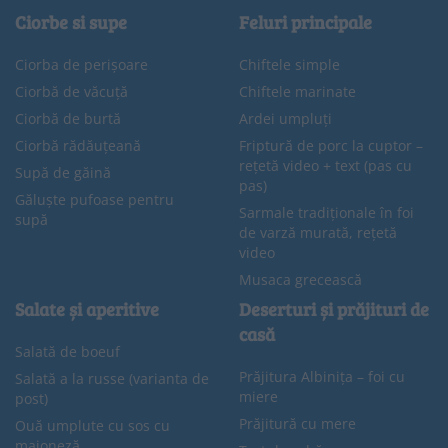
Ciorbe si supe
Feluri principale
Ciorba de perișoare
Chiftele simple
Ciorbă de văcuță
Chiftele marinate
Ciorbă de burtă
Ardei umpluți
Ciorbă rădăuțeană
Friptură de porc la cuptor –
rețetă video + text (pas cu
Supă de găină
pas)
Găluște pufoase pentru
Sarmale tradiționale în foi
supă
de varză murată, rețetă
video
Musaca grecească
Salate și aperitive
Deserturi și prăjituri de
casă
Salată de boeuf
Prăjitura Albinița – foi cu
Salată a la russe (varianta de
miere
post)
Prăjitură cu mere
Ouă umplute cu sos cu
maioneză