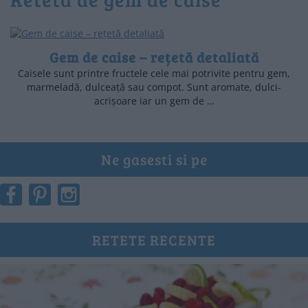
Gem de caise – rețetă detaliată
Caisele sunt printre fructele cele mai potrivite pentru gem,
marmeladă, dulceață sau compot. Sunt aromate, dulci-
acrișoare iar un gem de …
Ne gasesti si pe
RETETE RECENTE