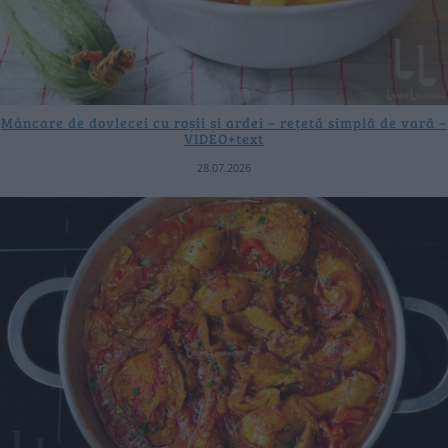
Mâncare de dovlecei cu roșii și ardei – rețetă simplă de vară –
VIDEO+text
28.07.2026