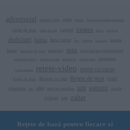
advertorial
ardei
aperitiv rece
branza
bucataria multiculturala
ceapa
cartofi
carne de porc
carne de vita
dovlecei
desert
dulciuri
faina
fara carne
lamaie
friptura
free
fursecuri
oua
lapte
ovo-lacto-vegetarian
morcovi
mancare de post
prajitura
patiserie dulce
patrunjel
patiserie sarata
pentru iarna
retete-video
retete cu carne
reteta italiana
Rețete de post
rosii
Rețete cu pui
Retete de Pasti
unt
usturoi
ulei
smantana
ulei de masline
vanilie
tort
zahar
vegan
web
Rețete de bază pentru fiecare zi