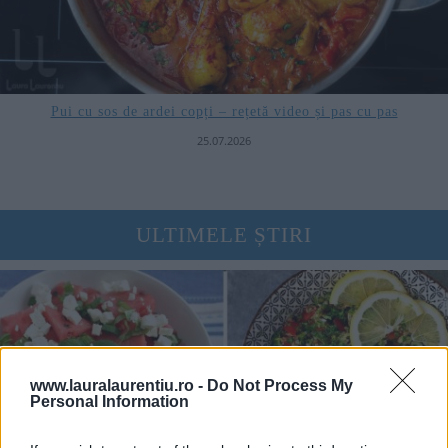
Pui cu sos de ardei copți – rețetă video și pas cu pas
25.07.2026
ULTIMELE ȘTIRI
www.lauralaurentiu.ro -
Do Not Process My
Personal Information