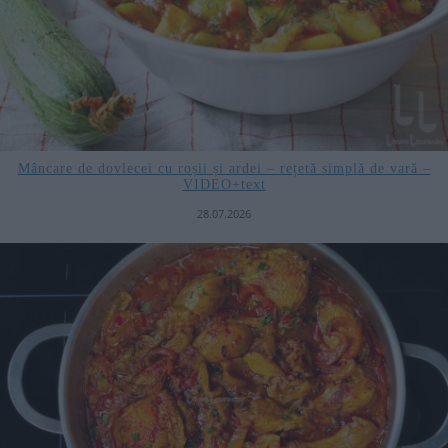
Mâncare de dovlecei cu roșii și ardei – rețetă simplă de vară –
VIDEO+text
28.07.2026