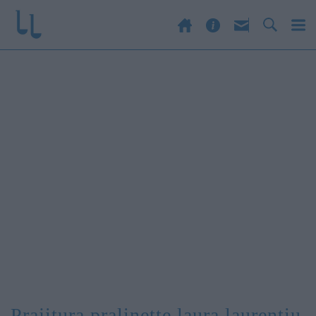
prajitura pralinette laura laurentiu