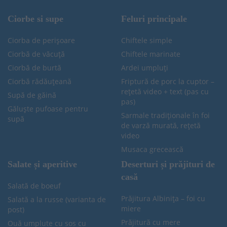
Ciorbe si supe
Feluri principale
Ciorba de perișoare
Chiftele simple
Ciorbă de văcuță
Chiftele marinate
Ciorbă de burtă
Ardei umpluți
Ciorbă rădăuțeană
Friptură de porc la cuptor –
rețetă video + text (pas cu
Supă de găină
pas)
Găluște pufoase pentru
Sarmale tradiționale în foi
supă
de varză murată, rețetă
video
Musaca grecească
Salate și aperitive
Deserturi și prăjituri de
casă
Salată de boeuf
Prăjitura Albinița – foi cu
Salată a la russe (varianta de
miere
post)
Prăjitură cu mere
Ouă umplute cu sos cu