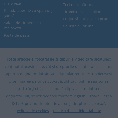
maioneză
Tort de zahăr ars
Ruladă aperitiv cu spanac și
Tiramisu clasic italian
șuncă
Prăjitură pufoasă cu prune
Salată de ciuperci cu
Găluște cu prune
maioneză
Pastă de pește
Toate articolele, fotografiile și clipurile video care alcătuiesc
conținutul acestui site, cât și drepturile de autor ale acestora,
aparțin deținătorului site-ului lauralaurentiu.ro. Copierea și
diseminarea pe orice suport (publicații online sau scrise,
broșuri, cărți etc) a acestora, în lipsa acordului scris al
deținătorului, se vor pedepsi conform legii în vigoare (Legea
8/1996 privind dreptul de autor și drepturile conexe).
Politica de cookies
|
Politica de confidentialitate