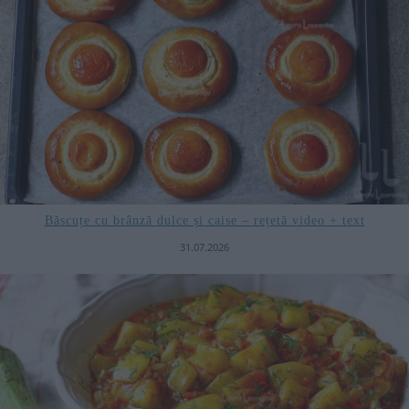
Băscuțe cu brânză dulce și caise – rețetă video + text
31.07.2026