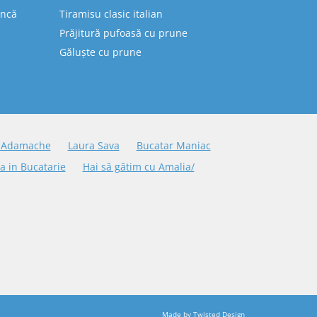
uncă
Tiramisu clasic italian
Prăjitură pufoasă cu prune
Găluște cu prune
 Adamache
Laura Sava
Bucatar Maniac
a in Bucatarie
Hai să gătim cu Amalia/
Made by
Twisted Design