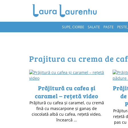
SUPE, CIORBE
SALATE
PASTE
PESTE
prajitura cu crema de ca
Prăjitură cu cafea și
Prăji
caramel – rețetă video
de
Prăjitură cu cafea și caramel, cu cremă
P
fină cu mascarpone și ganaș de
Prăjitu
ciocolată albă cu cafea, rețetă video,
rețetă 
încearcă …
pas cu 