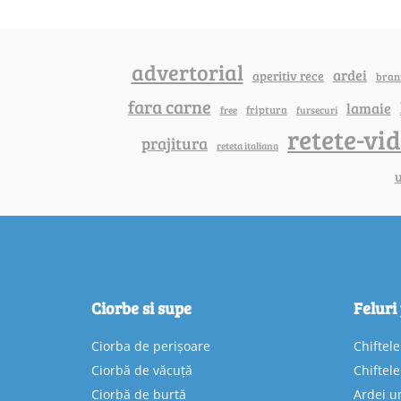
advertorial
ardei
aperitiv rece
bran
fara carne
lamaie
friptura
free
fursecuri
retete-vi
prajitura
reteta italiana
u
Ciorbe si supe
Feluri
Ciorba de perișoare
Chiftel
Ciorbă de văcuță
Chiftel
Ciorbă de burtă
Ardei u