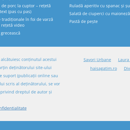
 de porc la cuptor – rețetă
Ruladă aperitiv cu spanac și ș
text (pas cu pas)
Salată de ciuperci cu maioneză
tradiționale în foi de varză
Pastă de pește
 rețetă video
 grecească
re alcătuiesc conținutul acestui
Savori Urbane
Laura
arțin deținătorului site-ului
haisagatim.ro
Div
e suport (publicații online sau
lui scris al deținătorului, se vor
privind dreptul de autor și
nfidentialitate