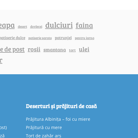
eapa
dulciuri
faina
dovlecei
desert
patiserie dulce
patrunjel
patiserie sarata
pentru iarna
e de post
rosii
ulei
smantana
tort
r
Deserturi și prăjituri de casă
Prăjitura Albinița – foi cu miere
ost)
Prăjitură cu mere
eză
Tort de zahăr ars