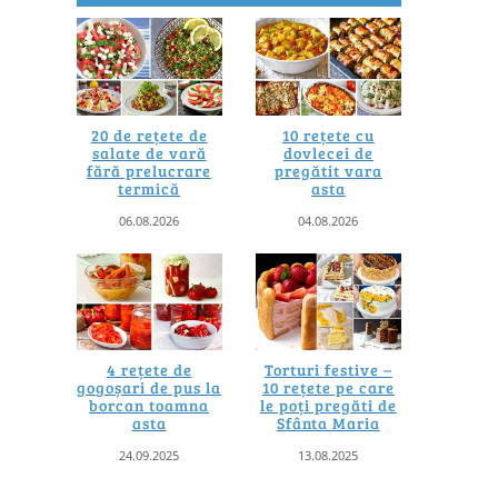
20 de rețete de
10 rețete cu
salate de vară
dovlecei de
fără prelucrare
pregătit vara
termică
asta
06.08.2026
04.08.2026
4 rețete de
Torturi festive –
gogoșari de pus la
10 rețete pe care
borcan toamna
le poți pregăti de
asta
Sfânta Maria
24.09.2025
13.08.2025