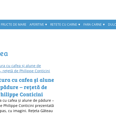
, FRUCTE DE MARE
APERITIVE
RETETE CU CARNE
FARA CARNE
DULC
fea
tura cu cafea și alune
 pădure – rețetă de
hilippe Conticini
ra cu cafea și alune de pădure –
de Philippe Conticini prezentată
pas, cu imagini. Rețeta Gâteau
…