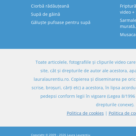
Ciorbă rădăuțeană
Friptură
video + 
Supă de găină
Sarmale 
Găluște pufoase pentru supă
murată,
Musaca
Toate articolele, fotografiile și clipurile video ca
site, cât și drepturile de autor ale acestora, ap
lauralaurentiu.ro. Copierea și diseminarea pe oric
scrise, broșuri, cărți etc) a acestora, în lipsa acordu
pedepsi conform legii în vigoare (Legea 8/1996 
drepturile conexe).
Politica de cookies
|
Politica de co
Copyright © 2009 - 2026
Laura Laurențiu