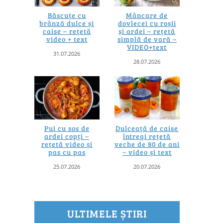
Băscuțe cu
Mâncare de
brânză dulce și
dovlecei cu roșii
caise – rețetă
și ardei – rețetă
video + text
simplă de vară –
VIDEO+text
31.07.2026
28.07.2026
Pui cu sos de
Dulceață de caise
ardei copți –
întregi rețetă
rețetă video și
veche de 80 de ani
pas cu pas
– video și text
25.07.2026
20.07.2026
ULTIMELE ȘTIRI