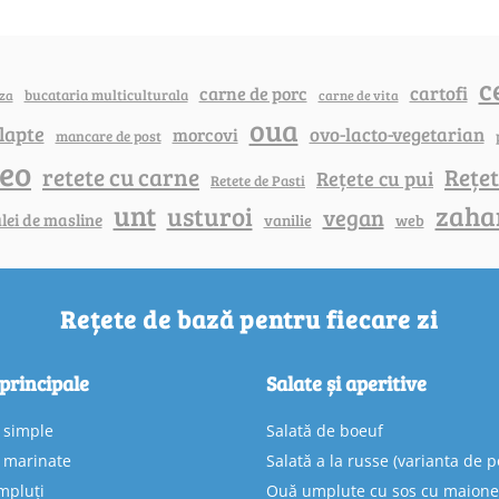
c
cartofi
carne de porc
bucataria multiculturala
za
carne de vita
oua
lapte
ovo-lacto-vegetarian
morcovi
mancare de post
deo
retete cu carne
Rețet
Rețete cu pui
Retete de Pasti
unt
zaha
usturoi
vegan
lei de masline
vanilie
web
Rețete de bază pentru fiecare zi
 principale
Salate și aperitive
e simple
Salată de boeuf
e marinate
Salată a la russe (varianta de p
mpluți
Ouă umplute cu sos cu maion