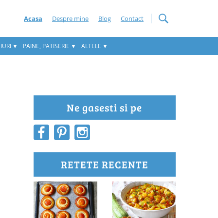
Acasa
Despre mine
Blog
Contact
IURI
PAINE, PATISERIE
ALTELE
Ne gasesti si pe
RETETE RECENTE