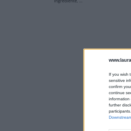
ingrediente, …
www.laura
If you wish 
sensitive in
confirm you
continue se
information 
further disc
participants
Downstream 