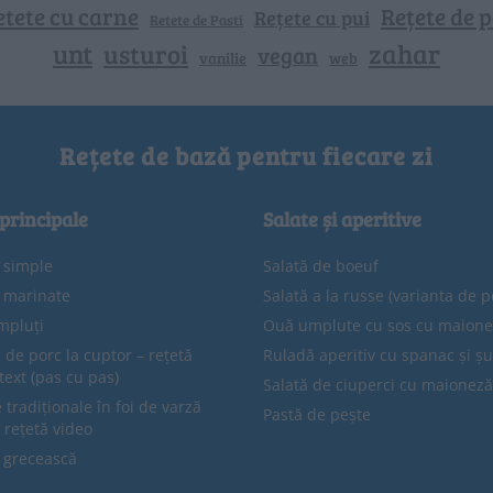
etete cu carne
Rețete de p
Rețete cu pui
Retete de Pasti
unt
zahar
usturoi
vegan
vanilie
web
Rețete de bază pentru fiecare zi
 principale
Salate și aperitive
e simple
Salată de boeuf
e marinate
Salată a la russe (varianta de p
mpluți
Ouă umplute cu sos cu maion
 de porc la cuptor – rețetă
Ruladă aperitiv cu spanac și ș
text (pas cu pas)
Salată de ciuperci cu maioneză
tradiționale în foi de varză
Pastă de pește
 rețetă video
 grecească