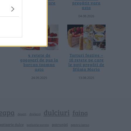
fără prelucrare
pregătit vara
termică
asta
06.08.2026
04.08.2026
4 rețete de
Torturi festive –
gogoșari de pus la
10 rețete pe care
borcan toamna
le poți pregăti de
asta
Sfânta Maria
24.09.2025
13.08.2025
eapa
dulciuri
faina
dovlecei
desert
patiserie dulce
patrunjel
patiserie sarata
pentru iarna