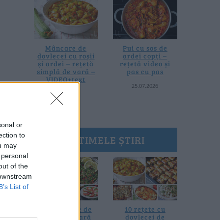
Mâncare de
Pui cu sos de
dovlecei cu roșii
ardei copți –
și ardei – rețetă
rețetă video și
simplă de vară –
pas cu pas
VIDEO+text
25.07.2026
28.07.2026
sonal or
ection to
ULTIMELE ȘTIRI
ou may
 personal
out of the
 downstream
B’s List of
20 de rețete de
10 rețete cu
salate de vară
dovlecei de