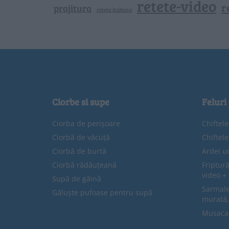
retete-video
r
prajitura
reteta italiana
Ciorbe si supe
Feluri
Ciorba de perișoare
Chiftel
Ciorbă de văcuță
Chiftel
Ciorbă de burtă
Ardei u
Ciorbă rădăuțeană
Friptură
video + 
Supă de găină
Sarmale 
Găluște pufoase pentru supă
murată,
Musaca