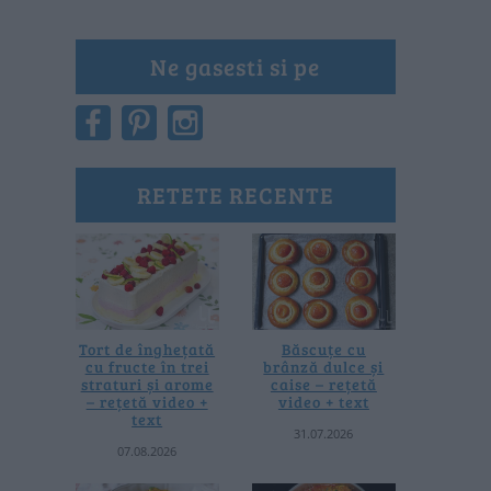
Ne gasesti si pe
RETETE RECENTE
Tort de înghețată
Băscuțe cu
cu fructe în trei
brânză dulce și
straturi și arome
caise – rețetă
– rețetă video +
video + text
text
31.07.2026
07.08.2026