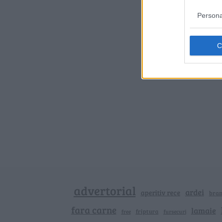
Persona
advertorial
ardei
aperitiv rece
bra
fara carne
lamaie
friptura
free
fursecuri