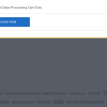
l Data Processing Opt Outs
CONFIRM
c
cartofi
carne de porc
bucataria multiculturala
nza
carne de vita
oua
lapte
ovo-lacto-vegetarian
morcovi
mancare de post