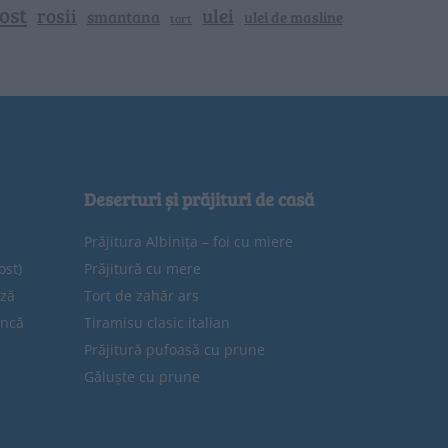
ost
rosii
ulei
smantana
ulei de masline
tort
Deserturi și prăjituri de casă
Prăjitura Albinița – foi cu miere
ost)
Prăjitură cu mere
eză
Tort de zahăr ars
uncă
Tiramisu clasic italian
Prăjitură pufoasă cu prune
Găluște cu prune