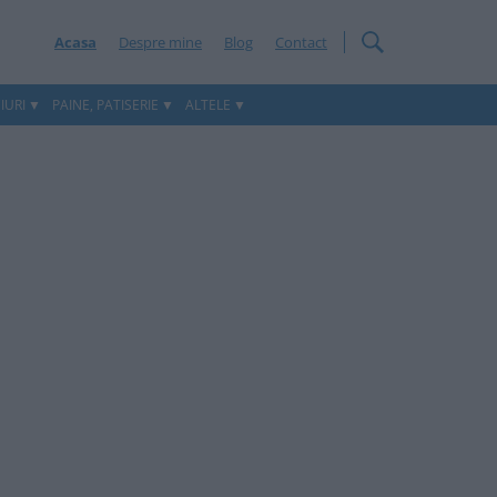
Acasa
Despre mine
Blog
Contact
IURI
PAINE, PATISERIE
ALTELE