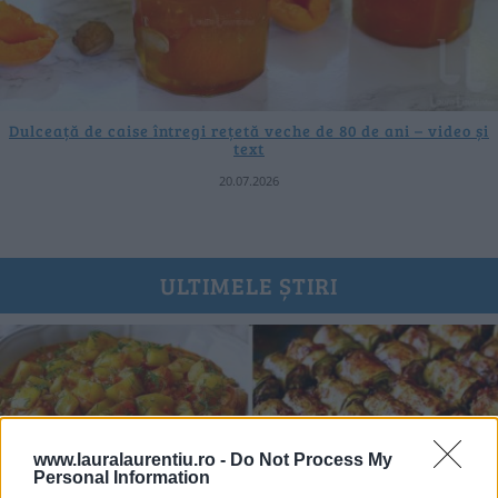
Dulceață de caise întregi rețetă veche de 80 de ani – video și
text
20.07.2026
ULTIMELE ȘTIRI
www.lauralaurentiu.ro -
Do Not Process My
Personal Information