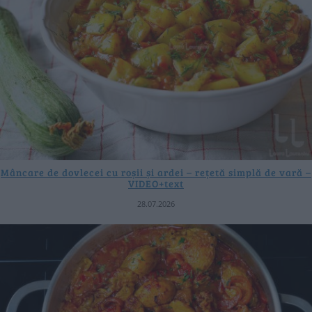
Mâncare de dovlecei cu roșii și ardei – rețetă simplă de vară –
VIDEO+text
28.07.2026