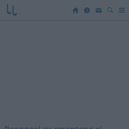
papanasi cu smantana si