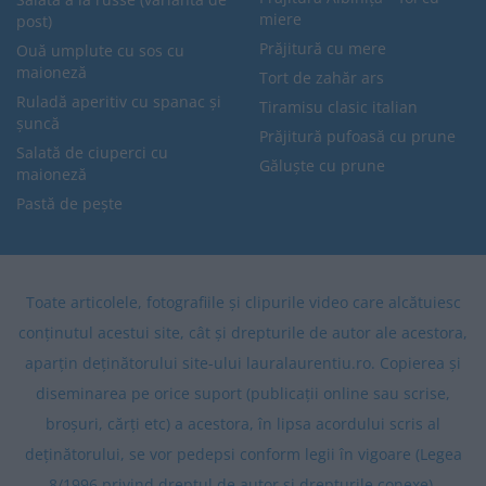
miere
post)
Prăjitură cu mere
Ouă umplute cu sos cu
maioneză
Tort de zahăr ars
Ruladă aperitiv cu spanac și
Tiramisu clasic italian
șuncă
Prăjitură pufoasă cu prune
Salată de ciuperci cu
Găluște cu prune
maioneză
Pastă de pește
Toate articolele, fotografiile și clipurile video care alcătuiesc
conținutul acestui site, cât și drepturile de autor ale acestora,
aparțin deținătorului site-ului lauralaurentiu.ro. Copierea și
diseminarea pe orice suport (publicații online sau scrise,
broșuri, cărți etc) a acestora, în lipsa acordului scris al
deținătorului, se vor pedepsi conform legii în vigoare (Legea
8/1996 privind dreptul de autor și drepturile conexe).