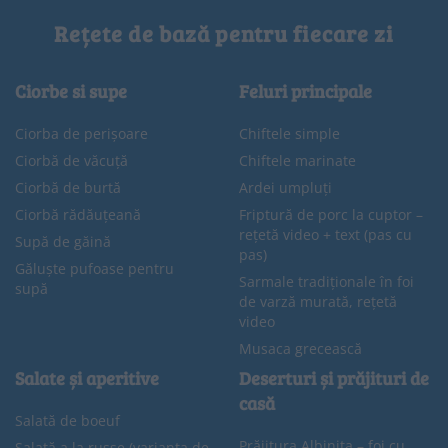
Rețete de bază pentru fiecare zi
Ciorbe si supe
Feluri principale
Ciorba de perișoare
Chiftele simple
Ciorbă de văcuță
Chiftele marinate
Ciorbă de burtă
Ardei umpluți
Ciorbă rădăuțeană
Friptură de porc la cuptor –
rețetă video + text (pas cu
Supă de găină
pas)
Găluște pufoase pentru
Sarmale tradiționale în foi
supă
de varză murată, rețetă
video
Musaca grecească
Salate și aperitive
Deserturi și prăjituri de
casă
Salată de boeuf
Prăjitura Albinița – foi cu
Salată a la russe (varianta de