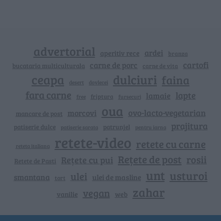
advertorial
ardei
aperitiv rece
branza
cartofi
carne de porc
bucataria multiculturala
carne de vita
ceapa
dulciuri
faina
dovlecei
desert
fara carne
lapte
lamaie
friptura
free
fursecuri
oua
ovo-lacto-vegetarian
morcovi
mancare de post
prajitura
patiserie dulce
patrunjel
patiserie sarata
pentru iarna
retete-video
retete cu carne
reteta italiana
Rețete de post
rosii
Rețete cu pui
Retete de Pasti
unt
usturoi
ulei
smantana
ulei de masline
tort
zahar
vegan
vanilie
web