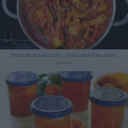
Pui cu sos de ardei copți – rețetă video și pas cu pas
25.07.2026