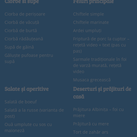
Ciorbe si supe
Feluri principale
Ciorba de perișoare
Chiftele simple
Ciorbă de văcuță
Chiftele marinate
Ciorbă de burtă
Ardei umpluți
Ciorbă rădăuțeană
Friptură de porc la cuptor –
rețetă video + text (pas cu
Supă de găină
pas)
Găluște pufoase pentru
Sarmale tradiționale în foi
supă
de varză murată, rețetă
video
Musaca grecească
Salate și aperitive
Deserturi și prăjituri de
casă
Salată de boeuf
Prăjitura Albinița – foi cu
Salată a la russe (varianta de
miere
post)
Prăjitură cu mere
Ouă umplute cu sos cu
maioneză
Tort de zahăr ars