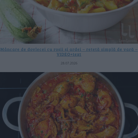
Mâncare de dovlecei cu roșii și ardei – rețetă simplă de vară –
VIDEO+text
28.07.2026