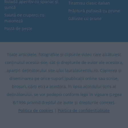
Ruladă aperitiv cu spanac și
Tiramisu clasic italian
șuncă
Prăjitură pufoasă cu prune
Salată de ciuperci cu
Găluște cu prune
maioneză
Pastă de pește
Toate articolele, fotografiile și clipurile video care alcătuiesc
conținutul acestui site, cât și drepturile de autor ale acestora,
aparțin deținătorului site-ului lauralaurentiu.ro. Copierea și
diseminarea pe orice suport (publicații online sau scrise,
broșuri, cărți etc) a acestora, în lipsa acordului scris al
deținătorului, se vor pedepsi conform legii în vigoare (Legea
8/1996 privind dreptul de autor și drepturile conexe).
Politica de cookies
|
Politica de confidentialitate