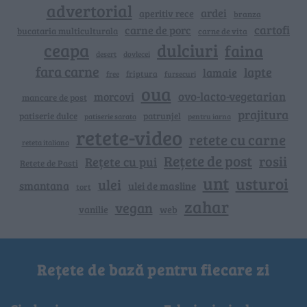
advertorial
ardei
aperitiv rece
branza
cartofi
carne de porc
bucataria multiculturala
carne de vita
ceapa
dulciuri
faina
dovlecei
desert
fara carne
lapte
lamaie
friptura
free
fursecuri
oua
ovo-lacto-vegetarian
morcovi
mancare de post
prajitura
patiserie dulce
patrunjel
patiserie sarata
pentru iarna
retete-video
retete cu carne
reteta italiana
Rețete de post
rosii
Rețete cu pui
Retete de Pasti
unt
usturoi
ulei
smantana
ulei de masline
tort
zahar
vegan
vanilie
web
Rețete de bază pentru fiecare zi