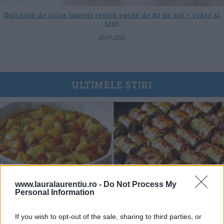
Dulceață de caise întregi rețetă veche de 80 de ani – video și
text
20.07.2026
ULTIMELE ȘTIRI
www.lauralaurentiu.ro -
Do Not Process My
Personal Information
If you wish to opt-out of the sale, sharing to third parties, or