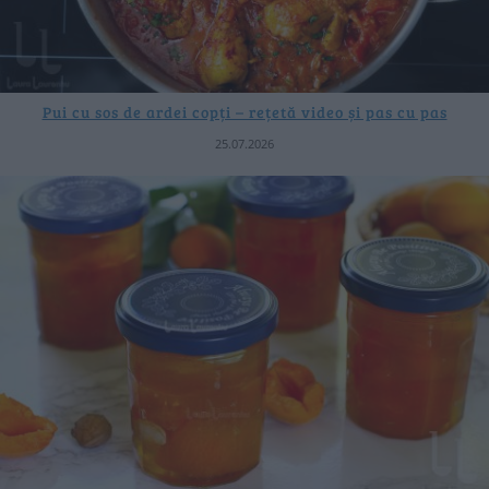
Pui cu sos de ardei copți – rețetă video și pas cu pas
25.07.2026