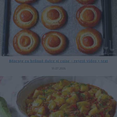
Băscuțe cu brânză dulce și caise – rețetă video + text
31.07.2026