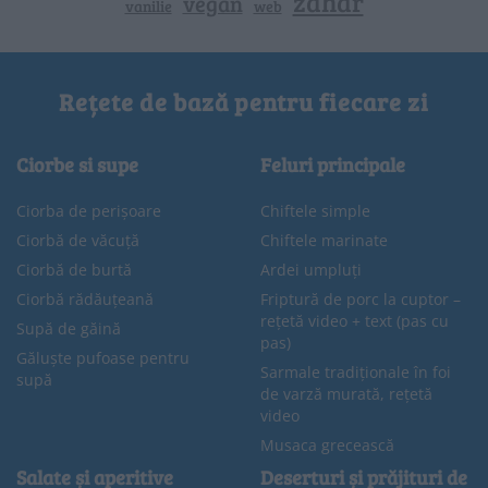
zahar
vegan
vanilie
web
Rețete de bază pentru fiecare zi
Ciorbe si supe
Feluri principale
Ciorba de perișoare
Chiftele simple
Ciorbă de văcuță
Chiftele marinate
Ciorbă de burtă
Ardei umpluți
Ciorbă rădăuțeană
Friptură de porc la cuptor –
rețetă video + text (pas cu
Supă de găină
pas)
Găluște pufoase pentru
Sarmale tradiționale în foi
supă
de varză murată, rețetă
video
Musaca grecească
Salate și aperitive
Deserturi și prăjituri de