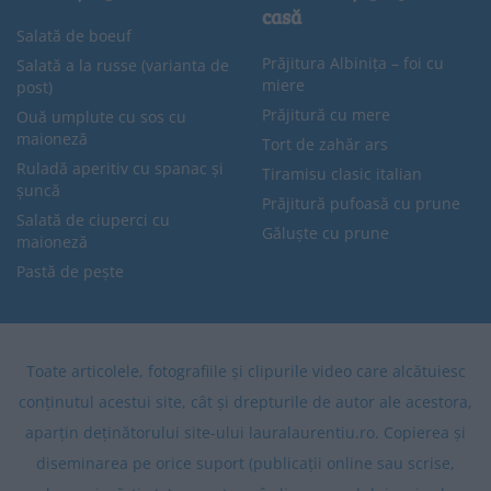
casă
Salată de boeuf
Prăjitura Albinița – foi cu
Salată a la russe (varianta de
miere
post)
Prăjitură cu mere
Ouă umplute cu sos cu
maioneză
Tort de zahăr ars
Ruladă aperitiv cu spanac și
Tiramisu clasic italian
șuncă
Prăjitură pufoasă cu prune
Salată de ciuperci cu
Găluște cu prune
maioneză
Pastă de pește
Toate articolele, fotografiile și clipurile video care alcătuiesc
conținutul acestui site, cât și drepturile de autor ale acestora,
aparțin deținătorului site-ului lauralaurentiu.ro. Copierea și
diseminarea pe orice suport (publicații online sau scrise,