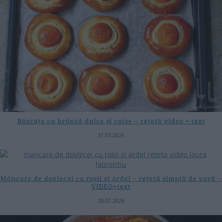
Băscuțe cu brânză dulce și caise – rețetă video + text
31.07.2026
Mâncare de dovlecei cu roșii și ardei – rețetă simplă de vară –
VIDEO+text
28.07.2026