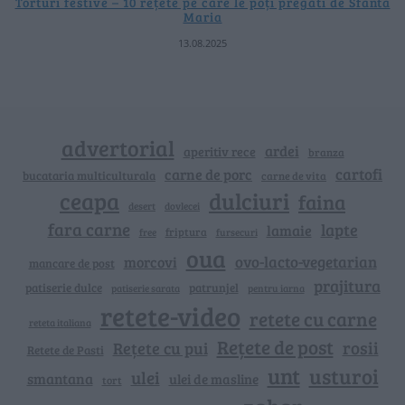
Torturi festive – 10 rețete pe care le poți pregăti de Sfânta
Maria
13.08.2025
advertorial
ardei
aperitiv rece
branza
cartofi
carne de porc
bucataria multiculturala
carne de vita
ceapa
dulciuri
faina
dovlecei
desert
fara carne
lapte
lamaie
friptura
free
fursecuri
oua
ovo-lacto-vegetarian
morcovi
mancare de post
prajitura
patiserie dulce
patrunjel
patiserie sarata
pentru iarna
retete-video
retete cu carne
reteta italiana
Rețete de post
rosii
Rețete cu pui
Retete de Pasti
unt
usturoi
ulei
smantana
ulei de masline
tort