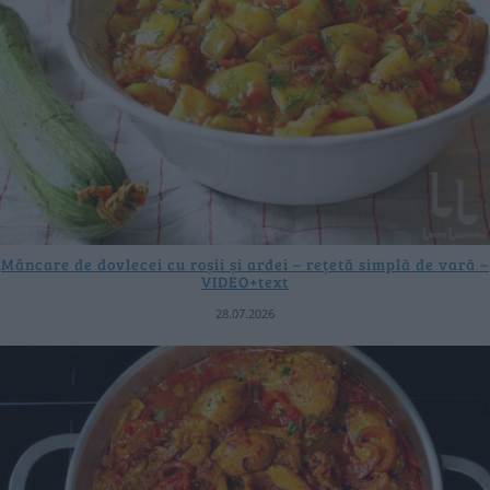
Mâncare de dovlecei cu roșii și ardei – rețetă simplă de vară –
VIDEO+text
28.07.2026