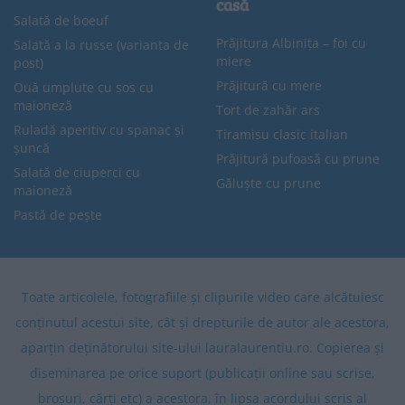
casă
Salată de boeuf
Prăjitura Albinița – foi cu
Salată a la russe (varianta de
miere
post)
Prăjitură cu mere
Ouă umplute cu sos cu
maioneză
Tort de zahăr ars
Ruladă aperitiv cu spanac și
Tiramisu clasic italian
șuncă
Prăjitură pufoasă cu prune
Salată de ciuperci cu
Găluște cu prune
maioneză
Pastă de pește
Toate articolele, fotografiile și clipurile video care alcătuiesc
conținutul acestui site, cât și drepturile de autor ale acestora,
aparțin deținătorului site-ului lauralaurentiu.ro. Copierea și
diseminarea pe orice suport (publicații online sau scrise,
broșuri, cărți etc) a acestora, în lipsa acordului scris al