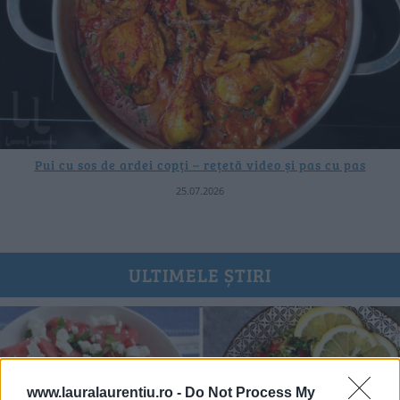
Pui cu sos de ardei copți – rețetă video și pas cu pas
25.07.2026
ULTIMELE ȘTIRI
www.lauralaurentiu.ro -
Do Not Process My