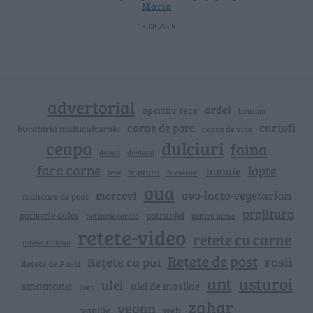
Maria
13.08.2025
advertorial
ardei
aperitiv rece
branza
cartofi
carne de porc
bucataria multiculturala
carne de vita
ceapa
dulciuri
faina
dovlecei
desert
fara carne
lapte
lamaie
friptura
free
fursecuri
oua
ovo-lacto-vegetarian
morcovi
mancare de post
prajitura
patiserie dulce
patrunjel
patiserie sarata
pentru iarna
retete-video
retete cu carne
reteta italiana
Rețete de post
rosii
Rețete cu pui
Retete de Pasti
unt
usturoi
ulei
smantana
ulei de masline
tort
zahar
vegan
vanilie
web