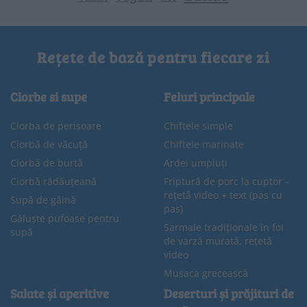
Rețete de bază pentru fiecare zi
Ciorbe si supe
Feluri principale
Ciorba de perișoare
Chiftele simple
Ciorbă de văcuță
Chiftele marinate
Ciorbă de burtă
Ardei umpluți
Ciorbă rădăuțeană
Friptură de porc la cuptor –
rețetă video + text (pas cu
Supă de găină
pas)
Găluște pufoase pentru
Sarmale tradiționale în foi
supă
de varză murată, rețetă
video
Musaca grecească
Salate și aperitive
Deserturi și prăjituri de