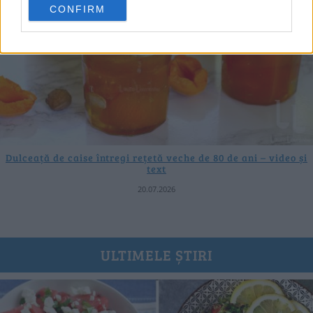
CONFIRM
Dulceață de caise întregi rețetă veche de 80 de ani – video și
text
20.07.2026
ULTIMELE ȘTIRI