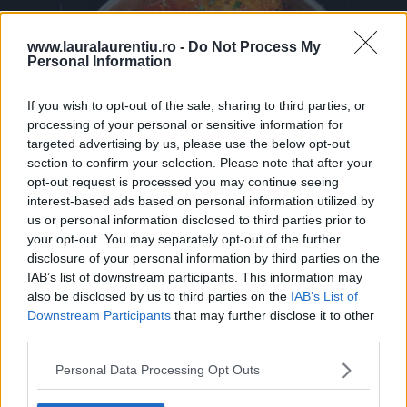
www.lauralaurentiu.ro -
Do Not Process My
Personal Information
If you wish to opt-out of the sale, sharing to third parties, or
processing of your personal or sensitive information for
targeted advertising by us, please use the below opt-out
section to confirm your selection. Please note that after your
opt-out request is processed you may continue seeing
interest-based ads based on personal information utilized by
us or personal information disclosed to third parties prior to
your opt-out. You may separately opt-out of the further
disclosure of your personal information by third parties on the
Pui cu sos de ardei copți – rețetă video și pas cu pas
IAB’s list of downstream participants. This information may
also be disclosed by us to third parties on the
IAB’s List of
25.07.2026
Downstream Participants
that may further disclose it to other
third parties.
Personal Data Processing Opt Outs