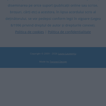
diseminarea pe orice suport (publicații online sau scrise,
broșuri, cărți etc) a acestora, în lipsa acordului scris al
deținătorului, se vor pedepsi conform legii în vigoare (Legea
8/1996 privind dreptul de autor și drepturile conexe).
Politica de cookies
|
Politica de confidentialitate
Copyright © 2009 - 2026
Laura Laurențiu
Made by
Twisted Design