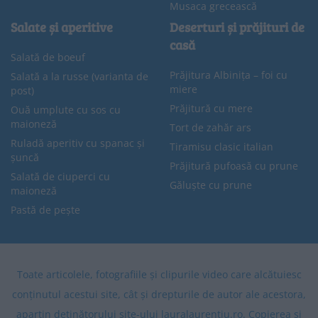
Musaca grecească
Salate și aperitive
Deserturi și prăjituri de
casă
Salată de boeuf
Prăjitura Albinița – foi cu
Salată a la russe (varianta de
miere
post)
Prăjitură cu mere
Ouă umplute cu sos cu
maioneză
Tort de zahăr ars
Ruladă aperitiv cu spanac și
Tiramisu clasic italian
șuncă
Prăjitură pufoasă cu prune
Salată de ciuperci cu
Găluște cu prune
maioneză
Pastă de pește
Toate articolele, fotografiile și clipurile video care alcătuiesc
conținutul acestui site, cât și drepturile de autor ale acestora,
aparțin deținătorului site-ului lauralaurentiu.ro. Copierea și