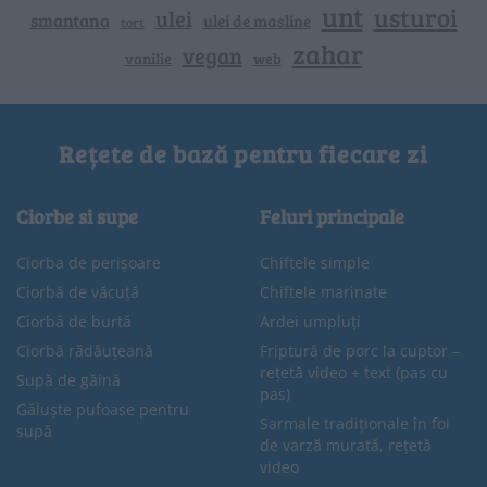
unt
usturoi
ulei
smantana
ulei de masline
tort
zahar
vegan
vanilie
web
Rețete de bază pentru fiecare zi
Ciorbe si supe
Feluri principale
Ciorba de perișoare
Chiftele simple
Ciorbă de văcuță
Chiftele marinate
Ciorbă de burtă
Ardei umpluți
Ciorbă rădăuțeană
Friptură de porc la cuptor –
rețetă video + text (pas cu
Supă de găină
pas)
Găluște pufoase pentru
Sarmale tradiționale în foi
supă
de varză murată, rețetă
video