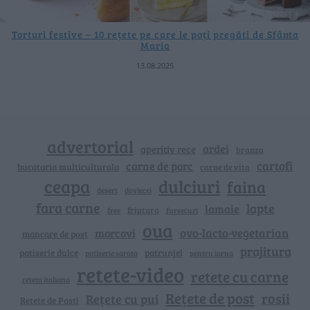
Torturi festive – 10 rețete pe care le poți pregăti de Sfânta
Maria
13.08.2025
advertorial
ardei
aperitiv rece
branza
cartofi
carne de porc
bucataria multiculturala
carne de vita
ceapa
dulciuri
faina
dovlecei
desert
fara carne
lapte
lamaie
friptura
free
fursecuri
oua
ovo-lacto-vegetarian
morcovi
mancare de post
prajitura
patiserie dulce
patrunjel
patiserie sarata
pentru iarna
retete-video
retete cu carne
reteta italiana
Rețete de post
rosii
Rețete cu pui
Retete de Pasti