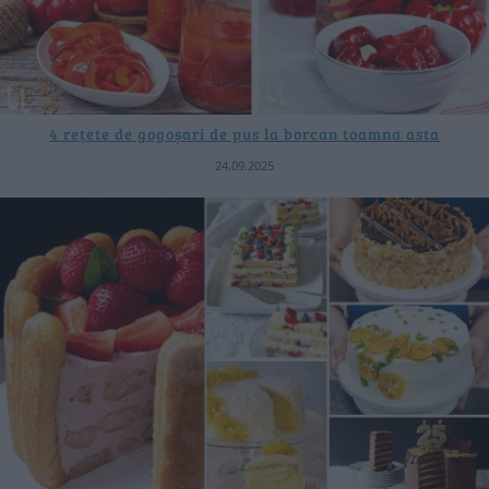
4 rețete de gogoșari de pus la borcan toamna asta
24.09.2025