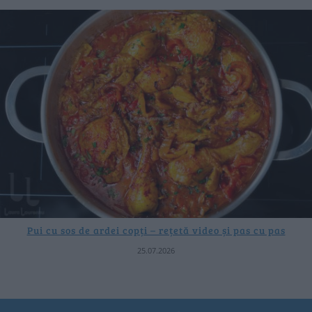
Pui cu sos de ardei copți – rețetă video și pas cu pas
25.07.2026