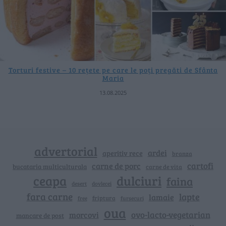
Torturi festive – 10 rețete pe care le poți pregăti de Sfânta
Maria
13.08.2025
advertorial
ardei
aperitiv rece
branza
cartofi
carne de porc
bucataria multiculturala
carne de vita
ceapa
dulciuri
faina
dovlecei
desert
fara carne
lapte
lamaie
friptura
free
fursecuri
oua
ovo-lacto-vegetarian
morcovi
mancare de post