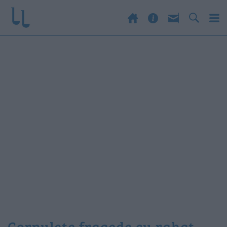
cornulete fragede cu rahat