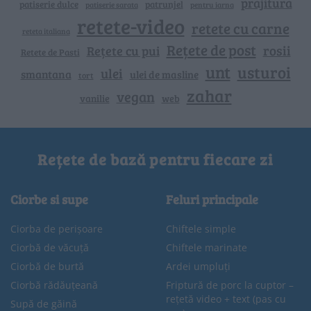
prajitura
patiserie dulce
patrunjel
patiserie sarata
pentru iarna
retete-video
retete cu carne
reteta italiana
Rețete de post
rosii
Rețete cu pui
Retete de Pasti
unt
usturoi
ulei
smantana
ulei de masline
tort
zahar
vegan
vanilie
web
Rețete de bază pentru fiecare zi
Ciorbe si supe
Feluri principale
Ciorba de perișoare
Chiftele simple
Ciorbă de văcuță
Chiftele marinate
Ciorbă de burtă
Ardei umpluți
Ciorbă rădăuțeană
Friptură de porc la cuptor –
rețetă video + text (pas cu
Supă de găină