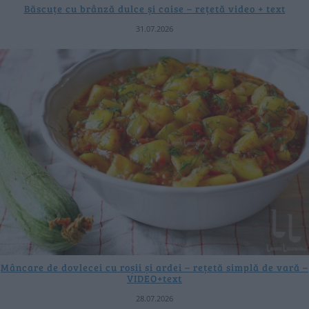
Băscuțe cu brânză dulce și caise – rețetă video + text
31.07.2026
Mâncare de dovlecei cu roșii și ardei – rețetă simplă de vară –
VIDEO+text
28.07.2026