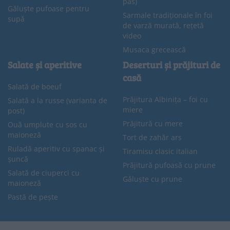
pas)
Găluște pufoase pentru
Sarmale tradiționale în foi
supă
de varză murată, rețetă
video
Musaca grecească
Salate și aperitive
Deserturi și prăjituri de
casă
Salată de boeuf
Prăjitura Albinița – foi cu
Salată a la russe (varianta de
miere
post)
Prăjitură cu mere
Ouă umplute cu sos cu
maioneză
Tort de zahăr ars
Ruladă aperitiv cu spanac și
Tiramisu clasic italian
șuncă
Prăjitură pufoasă cu prune
Salată de ciuperci cu
Găluște cu prune
maioneză
Pastă de pește