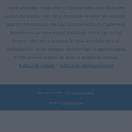
Toate articolele, fotografiile și clipurile video care alcătuiesc
conținutul acestui site, cât și drepturile de autor ale acestora,
aparțin deținătorului site-ului lauralaurentiu.ro. Copierea și
diseminarea pe orice suport (publicații online sau scrise,
broșuri, cărți etc) a acestora, în lipsa acordului scris al
deținătorului, se vor pedepsi conform legii în vigoare (Legea
8/1996 privind dreptul de autor și drepturile conexe).
Politica de cookies
|
Politica de confidentialitate
Copyright © 2009 - 2026
Laura Laurențiu
Made by
Twisted Design