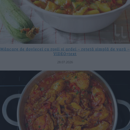
Mâncare de dovlecei cu roșii și ardei – rețetă simplă de vară –
VIDEO+text
28.07.2026