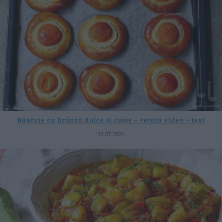
Băscuțe cu brânză dulce și caise – rețetă video + text
31.07.2026