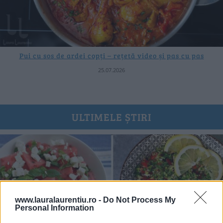
Pui cu sos de ardei copți – rețetă video și pas cu pas
25.07.2026
ULTIMELE ȘTIRI
www.lauralaurentiu.ro -
Do Not Process My
Personal Information