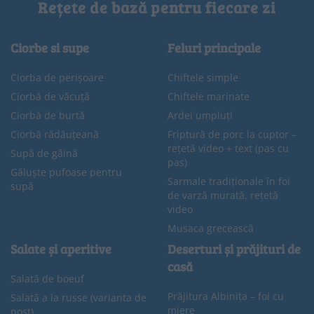
Rețete de bază pentru fiecare zi
Ciorbe si supe
Feluri principale
Ciorba de perișoare
Chiftele simple
Ciorbă de văcuță
Chiftele marinate
Ciorbă de burtă
Ardei umpluți
Ciorbă rădăuțeană
Friptură de porc la cuptor –
rețetă video + text (pas cu
Supă de găină
pas)
Găluște pufoase pentru
Sarmale tradiționale în foi
supă
de varză murată, rețetă
video
Musaca grecească
Salate și aperitive
Deserturi și prăjituri de
casă
Salată de boeuf
Prăjitura Albinița – foi cu
Salată a la russe (varianta de
miere
post)