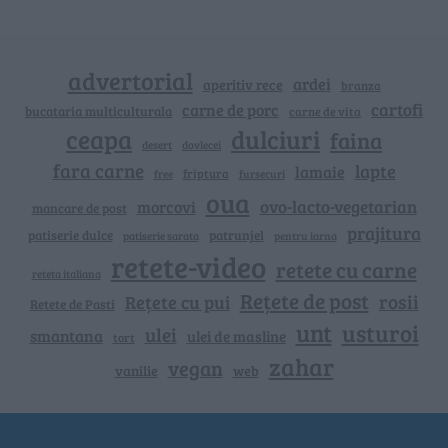
advertorial
ardei
aperitiv rece
branza
cartofi
carne de porc
bucataria multiculturala
carne de vita
ceapa
dulciuri
faina
dovlecei
desert
fara carne
lapte
lamaie
friptura
free
fursecuri
oua
ovo-lacto-vegetarian
morcovi
mancare de post
prajitura
patiserie dulce
patrunjel
patiserie sarata
pentru iarna
retete-video
retete cu carne
reteta italiana
Rețete de post
rosii
Rețete cu pui
Retete de Pasti
unt
usturoi
ulei
smantana
ulei de masline
tort
zahar
vegan
vanilie
web