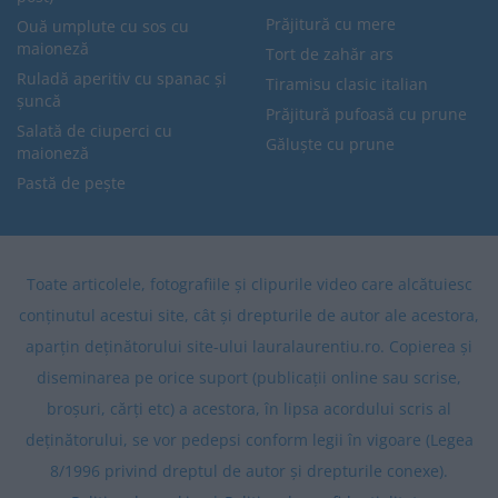
Prăjitură cu mere
Ouă umplute cu sos cu
maioneză
Tort de zahăr ars
Ruladă aperitiv cu spanac și
Tiramisu clasic italian
șuncă
Prăjitură pufoasă cu prune
Salată de ciuperci cu
Găluște cu prune
maioneză
Pastă de pește
Toate articolele, fotografiile și clipurile video care alcătuiesc
conținutul acestui site, cât și drepturile de autor ale acestora,
aparțin deținătorului site-ului lauralaurentiu.ro. Copierea și
diseminarea pe orice suport (publicații online sau scrise,
broșuri, cărți etc) a acestora, în lipsa acordului scris al
deținătorului, se vor pedepsi conform legii în vigoare (Legea
8/1996 privind dreptul de autor și drepturile conexe).