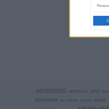
Persona
advertorial
ardei
aperitiv rece
bran
fara carne
lamaie
friptura
free
fursecuri
retete-vi