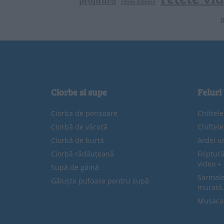
prajitura
reteta italiana
u
Ciorbe si supe
Feluri
Ciorba de perișoare
Chiftel
Ciorbă de văcuță
Chiftel
Ciorbă de burtă
Ardei u
Ciorbă rădăuțeană
Friptură
video + 
Supă de găină
Sarmale 
Găluște pufoase pentru supă
murată,
Musaca