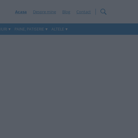
Acasa
Despre mine
Blog
Contact
IURI
PAINE, PATISERIE
ALTELE