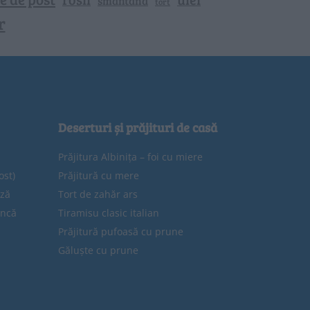
smantana
tort
r
Deserturi și prăjituri de casă
Prăjitura Albinița – foi cu miere
ost)
Prăjitură cu mere
eză
Tort de zahăr ars
uncă
Tiramisu clasic italian
Prăjitură pufoasă cu prune
Găluște cu prune