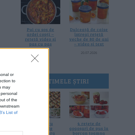
Pui cu sos de
Dulceață de caise
ardei copți –
întregi rețetă
rețetă video și
veche de 80 de ani
pas cu pas
– video și text
25.07.2026
20.07.2026
sonal or
ULTIMELE ȘTIRI
ection to
ou may
 personal
out of the
 downstream
B’s List of
10 rețete cu
4 rețete de
dovlecei de
gogoșari de pus la
pregătit vara
borcan toamna