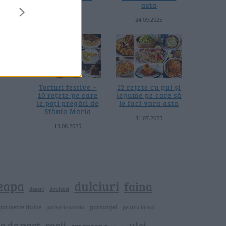
asta
asta
04.08.2026
24.09.2025
Torturi festive –
12 rețete cu pui și
10 rețete pe care
legume pe care să
le poți pregăti de
le faci vara asta
Sfânta Maria
31.07.2025
13.08.2025
eapa
dulciuri
faina
dovlecei
desert
patiserie dulce
patrunjel
patiserie sarata
pentru iarna
e de post
rosii
ulei