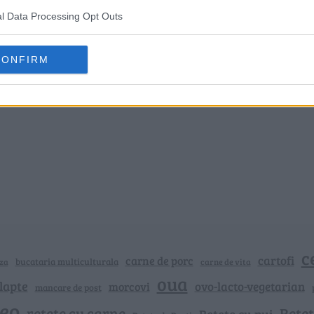
l Data Processing Opt Outs
CONFIRM
c
cartofi
carne de porc
bucataria multiculturala
za
carne de vita
oua
lapte
ovo-lacto-vegetarian
morcovi
mancare de post
deo
retete cu carne
Rețet
Rețete cu pui