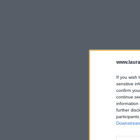
www.laura
If you wish 
sensitive in
confirm you
continue se
information 
further disc
participants
Downstream 