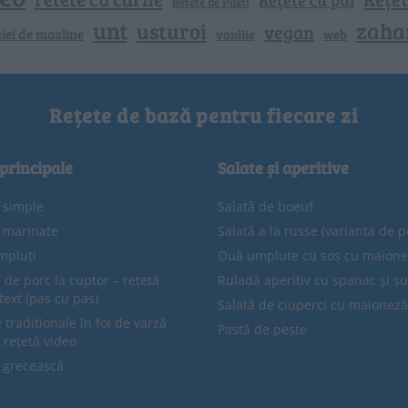
Retete de Pasti
unt
zaha
usturoi
vegan
lei de masline
vanilie
web
Rețete de bază pentru fiecare zi
 principale
Salate și aperitive
e simple
Salată de boeuf
e marinate
Salată a la russe (varianta de p
mpluți
Ouă umplute cu sos cu maion
 de porc la cuptor – rețetă
Ruladă aperitiv cu spanac și ș
text (pas cu pas)
Salată de ciuperci cu maioneză
tradiționale în foi de varză
Pastă de pește
 rețetă video
 grecească