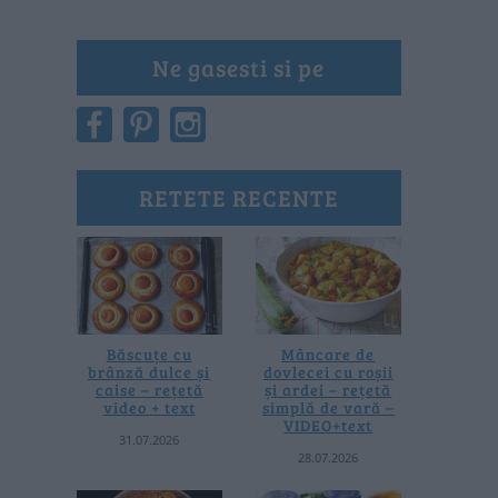
Ne gasesti si pe
RETETE RECENTE
Băscuțe cu
Mâncare de
brânză dulce și
dovlecei cu roșii
caise – rețetă
și ardei – rețetă
video + text
simplă de vară –
VIDEO+text
31.07.2026
28.07.2026