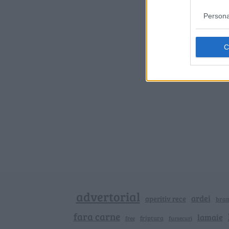
Persona
advertorial
ardei
aperitiv rece
bra
fara carne
lamaie
friptura
free
fursecuri