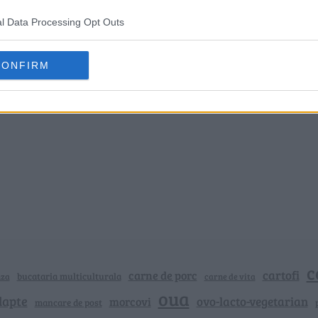
l Data Processing Opt Outs
CONFIRM
c
cartofi
carne de porc
bucataria multiculturala
nza
carne de vita
oua
lapte
ovo-lacto-vegetarian
morcovi
mancare de post