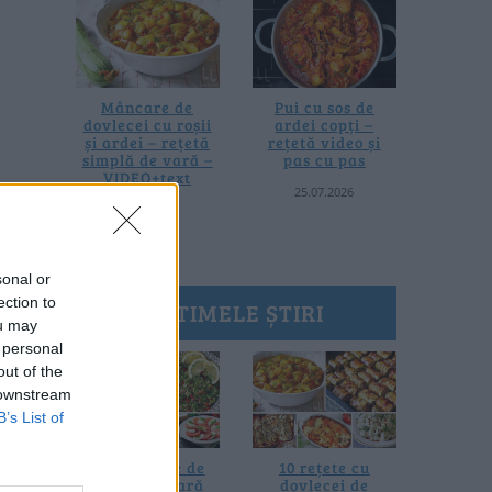
Mâncare de
Pui cu sos de
dovlecei cu roșii
ardei copți –
și ardei – rețetă
rețetă video și
simplă de vară –
pas cu pas
VIDEO+text
25.07.2026
28.07.2026
sonal or
ection to
ULTIMELE ȘTIRI
ou may
 personal
out of the
 downstream
B’s List of
20 de rețete de
10 rețete cu
salate de vară
dovlecei de