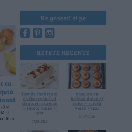
Ne gasesti si pe
RETETE RECENTE
t cu
ețetă
Tort de înghețată
Băscuțe cu
cu fructe în trei
brânză dulce și
stoasă
straturi și arome
caise – rețetă
ză și
– rețetă video +
video + text
text
dă și
31.07.2026
cu lista
07.08.2026