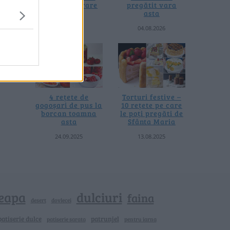
fără prelucrare
pregătit vara
termică
asta
06.08.2026
04.08.2026
4 rețete de
Torturi festive –
gogoșari de pus la
10 rețete pe care
borcan toamna
le poți pregăti de
asta
Sfânta Maria
24.09.2025
13.08.2025
eapa
dulciuri
faina
dovlecei
desert
patiserie dulce
patrunjel
patiserie sarata
pentru iarna