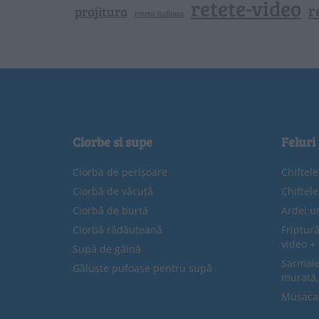
retete-video
r
prajitura
reteta italiana
Ciorbe si supe
Feluri
Ciorba de perișoare
Chiftel
Ciorbă de văcuță
Chiftel
Ciorbă de burtă
Ardei u
Ciorbă rădăuțeană
Friptură
video + 
Supă de găină
Sarmale 
Găluște pufoase pentru supă
murată,
Musaca