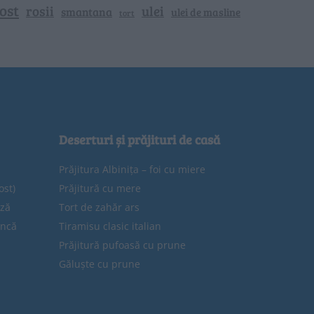
ost
rosii
ulei
smantana
ulei de masline
tort
Deserturi și prăjituri de casă
Prăjitura Albinița – foi cu miere
ost)
Prăjitură cu mere
eză
Tort de zahăr ars
uncă
Tiramisu clasic italian
Prăjitură pufoasă cu prune
Găluște cu prune