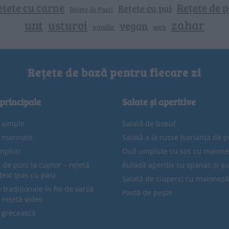
etete cu carne
Rețete de p
Rețete cu pui
Retete de Pasti
unt
zahar
usturoi
vegan
vanilie
web
Rețete de bază pentru fiecare zi
 principale
Salate și aperitive
e simple
Salată de boeuf
e marinate
Salată a la russe (varianta de p
mpluți
Ouă umplute cu sos cu maion
 de porc la cuptor – rețetă
Ruladă aperitiv cu spanac și ș
text (pas cu pas)
Salată de ciuperci cu maioneză
tradiționale în foi de varză
Pastă de pește
 rețetă video
 grecească