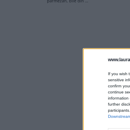
parmezan, bile din …
www.laura
If you wish 
sensitive in
confirm you
continue se
information 
further disc
participants
Downstream 