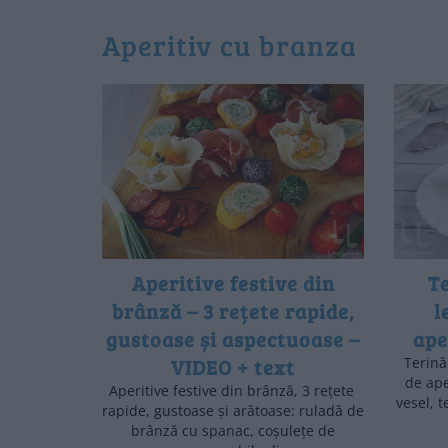
aperitiv cu branza
Aperitive festive din
T
brânză – 3 rețete rapide,
l
gustoase și aspectuoase –
ape
VIDEO + text
Terină
de ape
Aperitive festive din brânză, 3 rețete
vesel, 
rapide, gustoase și arătoase: ruladă de
brânză cu spanac, coșulețe de