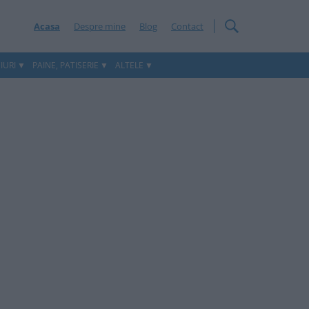
Acasa
Despre mine
Blog
Contact
IURI
PAINE, PATISERIE
ALTELE