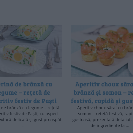
erină de brânză cu
Aperitiv choux săra
egume – rețetă de
brânză și somon – r
ritiv festiv de Paști
festivă, rapidă și gu
 de brânză cu legume – rețetă
Aperitiv choux sărat cu brân
ritiv festiv de Paști, cu aspect
somon – rețetă festivă, rapi
textură delicată și gust proaspăt
gustoasă, prezentată detaliat, 
…
de ingrediente la …