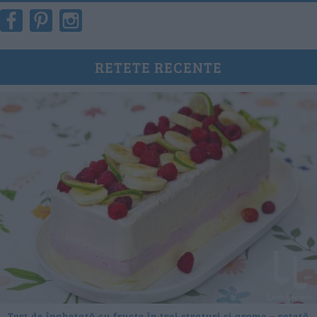
RETETE RECENTE
Tort de înghețată cu fructe în trei straturi și arome – rețetă