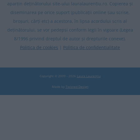
aparțin deținătorului site-ului lauralaurentiu.ro. Copierea și
diseminarea pe orice suport (publicații online sau scrise,
broșuri, cărți etc) a acestora, în lipsa acordului scris al
deținătorului, se vor pedepsi conform legii în vigoare (Legea
8/1996 privind dreptul de autor și drepturile conexe).
Politica de cookies
|
Politica de confidentialitate
Copyright © 2009 - 2026
Laura Laurențiu
Made by
Twisted Design