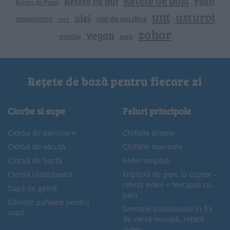
Rețete de post
rosii
Rețete cu pui
Retete de Pasti
unt
usturoi
ulei
smantana
ulei de masline
tort
zahar
vegan
vanilie
web
Rețete de bază pentru fiecare zi
Ciorbe si supe
Feluri principale
Ciorba de perișoare
Chiftele simple
Ciorbă de văcuță
Chiftele marinate
Ciorbă de burtă
Ardei umpluți
Ciorbă rădăuțeană
Friptură de porc la cuptor –
rețetă video + text (pas cu
Supă de găină
pas)
Găluște pufoase pentru
Sarmale tradiționale în foi
supă
de varză murată, rețetă
video