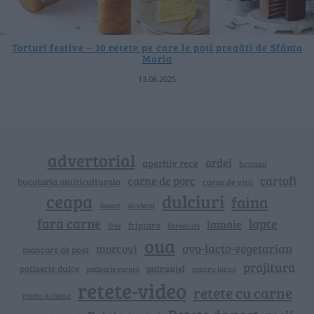
Torturi festive – 10 rețete pe care le poți pregăti de Sfânta
Maria
13.08.2025
advertorial
ardei
aperitiv rece
branza
cartofi
carne de porc
bucataria multiculturala
carne de vita
ceapa
dulciuri
faina
dovlecei
desert
fara carne
lapte
lamaie
friptura
free
fursecuri
oua
ovo-lacto-vegetarian
morcovi
mancare de post
prajitura
patiserie dulce
patrunjel
patiserie sarata
pentru iarna
retete-video
retete cu carne
reteta italiana