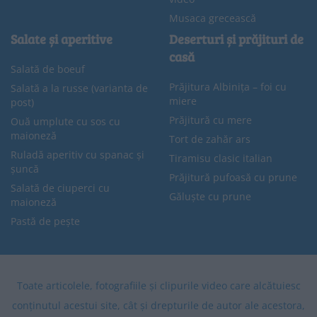
Musaca grecească
Salate și aperitive
Deserturi și prăjituri de
casă
Salată de boeuf
Prăjitura Albinița – foi cu
Salată a la russe (varianta de
miere
post)
Prăjitură cu mere
Ouă umplute cu sos cu
maioneză
Tort de zahăr ars
Ruladă aperitiv cu spanac și
Tiramisu clasic italian
șuncă
Prăjitură pufoasă cu prune
Salată de ciuperci cu
Găluște cu prune
maioneză
Pastă de pește
Toate articolele, fotografiile și clipurile video care alcătuiesc
conținutul acestui site, cât și drepturile de autor ale acestora,