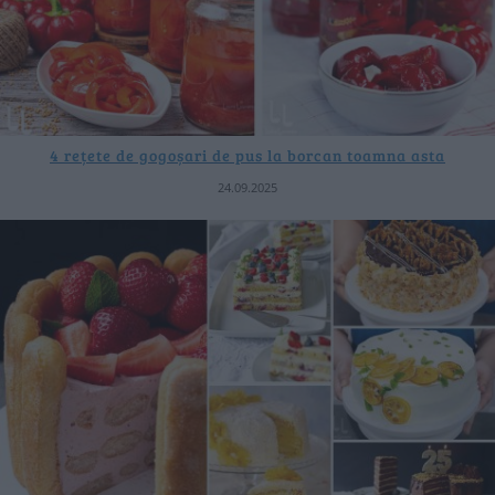
4 rețete de gogoșari de pus la borcan toamna asta
24.09.2025