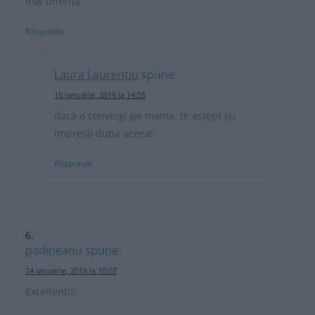
mai diferita
Răspunde
Laura Laurentiu
spune:
16 ianuarie, 2016 la 14:55
daca o convingi pe mama, te astept cu
impresii dupa aceea!
Răspunde
padineanu
spune:
14 ianuarie, 2016 la 10:07
Excellent!!!