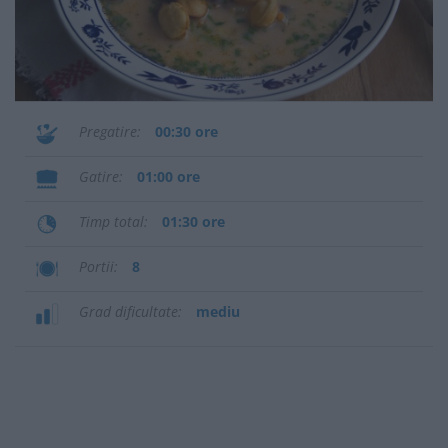
Pregatire
00:30 ore
Gatire
01:00 ore
Timp total
01:30 ore
Portii
8
Grad dificultate
mediu