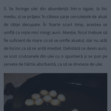
5. Se încinge ulei din abundență într-o tigaie, la foc
mediu, și se prăjesc în câteva șarje cerculețele de aluat
de tăiței decupate. În foarte scurt timp, acestea se
umflă ca niște mici mingi aurii. Atenție, focul trebuie să
fie suficient de mare ca să se umfle aluatul, dar nu atât
de încins ca să se ardă imediat. Deîndată ce devin aurii,
se scot crutoanele din ulei cu o spumieră și se pun pe
șervete de hârtie absrbantă, ca să se dreneze de ulei.