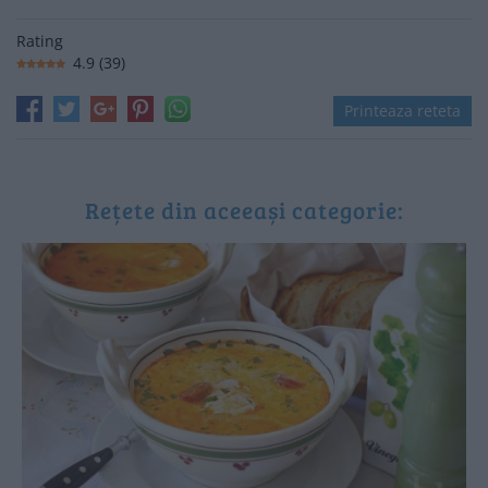
Rating
4.9
(
39
)
Printeaza reteta
Rețete din aceeași categorie: