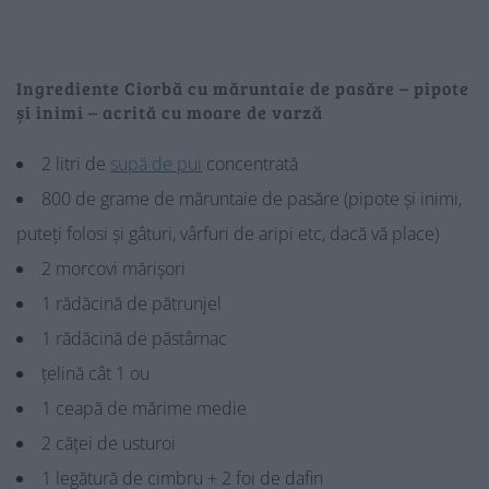
Ingrediente Ciorbă cu măruntaie de pasăre – pipote
și inimi – acrită cu moare de varză
2 litri de
supă de pui
concentrată
800 de grame de măruntaie de pasăre (pipote și inimi,
puteți folosi și gâturi, vârfuri de aripi etc, dacă vă place)
2 morcovi mărișori
1 rădăcină de pătrunjel
1 rădăcină de păstârnac
țelină cât 1 ou
1 ceapă de mărime medie
2 căței de usturoi
1 legătură de cimbru + 2 foi de dafin