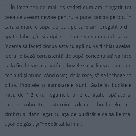
1. În imaginea de mai jos vedeți cum am pregătit tot
ceea ce aveam nevoie pentru a pune ciorba pe foc. În
carafa mare e supa de pui, pe care am pregătit-o din
spate, labe, gât și aripi, și trebuie să spun că dacă veți
încerca să faceți ciorba asta cu apă nu va fi chiar același
lucru, o bază consistentă de supă concentrată va face
ca la final zeama să vă facă buzele să se lipească una de
cealaltă și atunci când o veți da la rece, să se închege ca
piftia. Pipotele și inimioarele sunt tăiate în bucățele
mici, de 1-2 cm., legumele bine curățate, spălate și
tocate cubulețe, usturoiul zdrobit, buchețelul cu
cimbru și dafin legat cu ață de bucătărie ca să fie mai
ușor de găsit și îndepărtat la final.