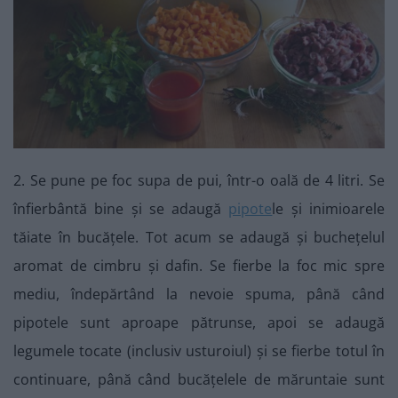
2. Se pune pe foc supa de pui, într-o oală de 4 litri. Se
înfierbântă bine și se adaugă
pipote
le și inimioarele
tăiate în bucățele. Tot acum se adaugă și buchețelul
aromat de cimbru și dafin. Se fierbe la foc mic spre
mediu, îndepărtând la nevoie spuma, până când
pipotele sunt aproape pătrunse, apoi se adaugă
legumele tocate (inclusiv usturoiul) și se fierbe totul în
continuare, până când bucățelele de măruntaie sunt