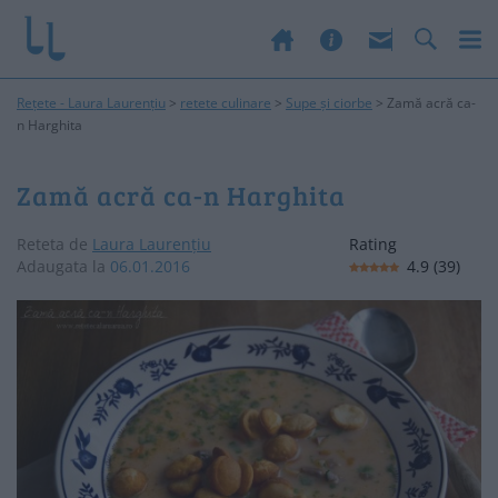
Rețete - Laura Laurențiu
>
retete culinare
>
Supe și ciorbe
>
Zamă acră ca-
n Harghita
Zamă acră ca-n Harghita
Reteta de
Laura Laurențiu
Rating
Adaugata la
06.01.2016
4.9
(
39
)