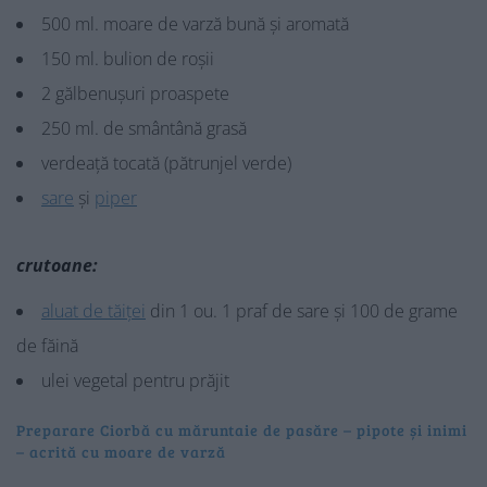
500 ml. moare de varză bună și aromată
150 ml. bulion de roșii
2 gălbenușuri proaspete
250 ml. de smântână grasă
verdeață tocată (pătrunjel verde)
sare
și
piper
crutoane:
aluat de tăiței
din 1 ou. 1 praf de sare și 100 de grame
de făină
ulei vegetal pentru prăjit
Preparare Ciorbă cu măruntaie de pasăre – pipote și inimi
– acrită cu moare de varză