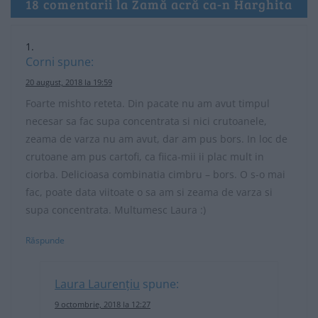
18 comentarii la Zamă acră ca-n Harghita
Corni
spune:
20 august, 2018 la 19:59
Foarte mishto reteta. Din pacate nu am avut timpul
necesar sa fac supa concentrata si nici crutoanele,
zeama de varza nu am avut, dar am pus bors. In loc de
crutoane am pus cartofi, ca fiica-mii ii plac mult in
ciorba. Delicioasa combinatia cimbru – bors. O s-o mai
fac, poate data viitoate o sa am si zeama de varza si
supa concentrata. Multumesc Laura :)
Răspunde
Laura Laurențiu
spune:
9 octombrie, 2018 la 12:27