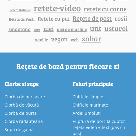
retete-video
retete cu carne
reteta italiana
Rețete de post
rosii
Rețete cu pui
Retete de Pasti
unt
usturoi
ulei
smantana
ulei de masline
tort
zahar
vegan
vanilie
web
Rețete de bază pentru fiecare zi
Ciorbe si supe
Feluri principale
Ciorba de perișoare
Chiftele simple
Ciorbă de văcuță
Chiftele marinate
Ciorbă de burtă
Ardei umpluți
Ciorbă rădăuțeană
Friptură de porc la cuptor –
rețetă video + text (pas cu
Supă de găină
pas)