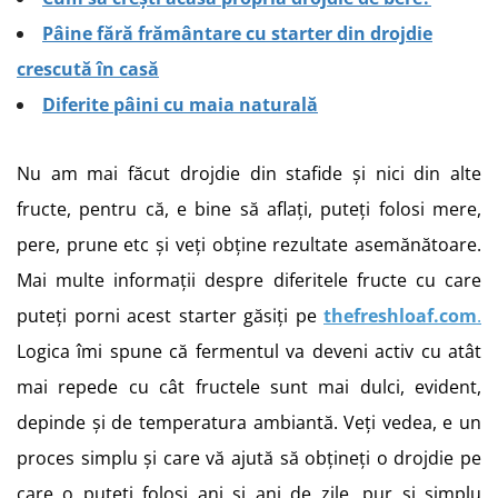
Pâine fără frământare cu starter din drojdie
crescută în casă
Diferite pâini cu maia naturală
Nu am mai făcut drojdie din stafide și nici din alte
fructe, pentru că, e bine să aflați, puteți folosi mere,
pere, prune etc și veți obține rezultate asemănătoare.
Mai multe informații despre diferitele fructe cu care
puteți porni acest starter găsiți pe
thefreshloaf.com
.
Logica îmi spune că fermentul va deveni activ cu atât
mai repede cu cât fructele sunt mai dulci, evident,
depinde și de temperatura ambiantă. Veți vedea, e un
proces simplu și care vă ajută să obțineți o drojdie pe
care o puteți folosi ani și ani de zile, pur și simplu