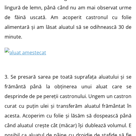
lingură de lemn, până când nu am mai observat urme
de făină uscată. Am acoperit castronul cu folie
alimentară și am lăsat aluatul să se odihnească 30 de
minute.
3. Se presară sarea pe toată suprafața aluatului și se
frământă până la obținerea unui aluat care se
desprinde de pe pereții castronului. Ungem un castron
curat cu puțin ulei și transferăm aluatul frământat în
acesta. Acoperim cu folie și lăsăm să dospească până
când aluatul crește cât (măcar) își dublează volumul. E
posibil ca aluatul de pâine cu drojdie de stafide să fie