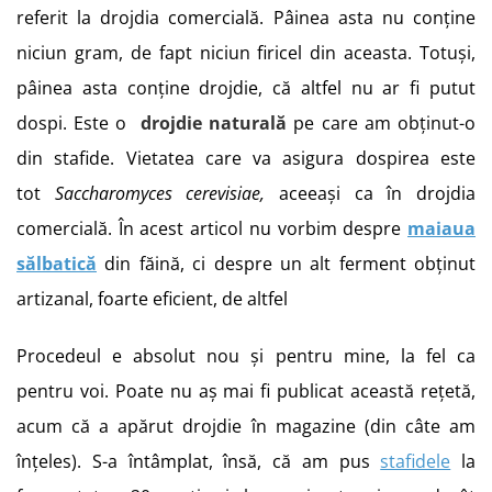
referit la drojdia comercială. Pâinea asta nu conține
niciun gram, de fapt niciun firicel din aceasta. Totuși,
pâinea asta conține drojdie, că altfel nu ar fi putut
dospi. Este o
drojdie naturală
pe care am obținut-o
din stafide. Vietatea care va asigura dospirea este
tot
Saccharomyces cerevisiae,
aceeași ca în drojdia
comercială. În acest articol nu vorbim despre
maiaua
sălbatică
din făină, ci despre un alt ferment obținut
artizanal, foarte eficient, de altfel
Procedeul e absolut nou și pentru mine, la fel ca
pentru voi. Poate nu aș mai fi publicat această rețetă,
acum că a apărut drojdie în magazine (din câte am
înțeles). S-a întâmplat, însă, că am pus
stafidele
la