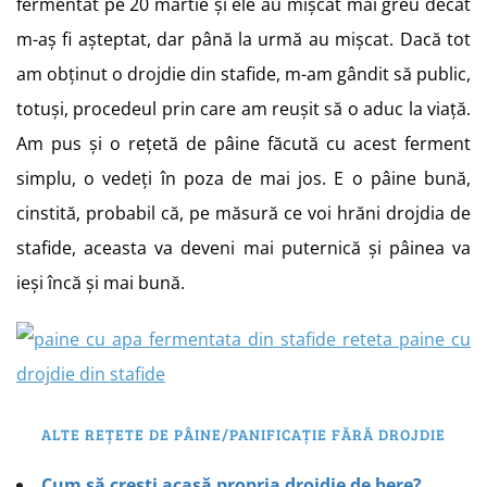
fermentat pe 20 martie și ele au mișcat mai greu decât
m-aș fi așteptat, dar până la urmă au mișcat. Dacă tot
am obținut o drojdie din stafide, m-am gândit să public,
totuși, procedeul prin care am reușit să o aduc la viață.
Am pus și o rețetă de pâine făcută cu acest ferment
simplu, o vedeți în poza de mai jos. E o pâine bună,
cinstită, probabil că, pe măsură ce voi hrăni drojdia de
stafide, aceasta va deveni mai puternică și pâinea va
ieși încă și mai bună.
ALTE REȚETE DE PÂINE/PANIFICAȚIE FĂRĂ DROJDIE
Cum să crești acasă propria drojdie de bere?