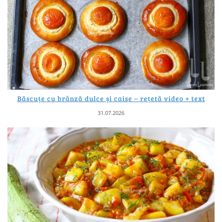
Băscuțe cu brânză dulce și caise – rețetă video + text
31.07.2026