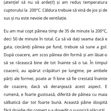
(atenție! să nu vă ardeți!) și am redus temperatura
cuptorului la 200°C. Căldura trebuie să vină de jos și de
sus și nu este nevoie de ventilație.
Eu am mai copt pâinea timp de 35 de minute la 200°C,
deci 50 de minute în total. Ca să vă dați seama dacă e
gata, ciocăniți pâinea pe fund, trebuie să sune a gol.
După coacere, am scos pâinea din formă și am lăsat-o
să se răcească bine de tot înainte să o tai. În timpul
coacerii, au apărut crăpături pe lungime, pe ambele
părți ale formei, poate ar fi bine să fie crestată înainte
de coacere, dacă vă deranjează acest aspect. E
rumenă, e foarte gustoasă, diferită de pâinea cu maia
sălbatică dar tot foarte bună. Această pâine dospită
fără drojdie din comerț s-a dovedit o surpriză plăcută!