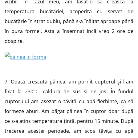
vizibil. În cazul meu, am lăsat-o să crească la
temperatura bucătăriei, acoperită cu șervet de
bucătărie în strat dublu, până s-a înălțat aproape până
în buza formei. Asta a însemnat încă vreo 2 ore de
dospire.
7. Odată crescută pâinea, am pornit cuptorul și l-am
fixat la 230°C, căldură de sus și de jos. În fundul
cuptorului am așezat o tăviță cu apă fierbinte, ca să
formeze aburi. Am băgat pâinea în cuptor doar după
ce s-a atins temperatura țintă, pentru 15 minute. După
trecerea acestei perioade, am scos tăvița cu apă