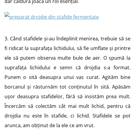
dar căldura joacă un rol esențial.
3. Când stafidele și-au îndeplinit menirea, trebuie să se
fi ridicat la suprafața lichidului, să fie umflate și printre
ele să putem observa multe bule de aer. O spumă la
suprafața lichidului e semn că drojdia s-a format.
Punem o sită deasupra unui vas curat. Agităm bine
borcanul și răsturnăm tot conținutul în sită. Apăsăm
ușor deasupra stafidelor, fără să insistăm prea mult.
Încercăm să colectăm cât mai mult lichid, pentru că
drojdia nu este în stafide, ci lichid. Stafidele se pot
arunca, am obținut de la ele ce am vrut.