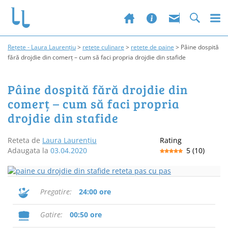
Rețete - Laura Laurențiu
>
retete culinare
>
retete de paine
>
Pâine dospită
fără drojdie din comerț – cum să faci propria drojdie din stafide
Pâine dospită fără drojdie din
comerț – cum să faci propria
drojdie din stafide
Reteta de
Laura Laurențiu
Rating
Adaugata la
03.04.2020
5
(
10
)
Pregatire
24:00 ore
Gatire
00:50 ore