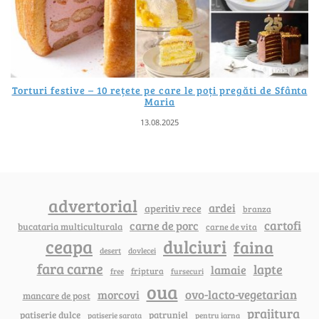
Torturi festive – 10 rețete pe care le poți pregăti de Sfânta
Maria
13.08.2025
advertorial
ardei
aperitiv rece
branza
cartofi
carne de porc
bucataria multiculturala
carne de vita
ceapa
dulciuri
faina
dovlecei
desert
fara carne
lapte
lamaie
friptura
free
fursecuri
oua
ovo-lacto-vegetarian
morcovi
mancare de post
prajitura
patiserie dulce
patrunjel
patiserie sarata
pentru iarna