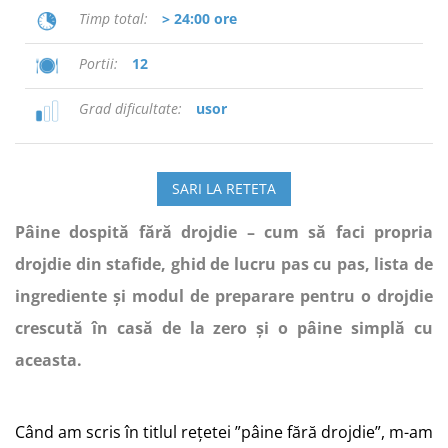
Timp total
> 24:00 ore
Portii
12
Grad dificultate
usor
SARI LA RETETA
Pâine dospită fără drojdie – cum să faci propria
drojdie din stafide, ghid de lucru pas cu pas, lista de
ingrediente și modul de preparare pentru o drojdie
crescută în casă de la zero și o pâine simplă cu
aceasta.
Când am scris în titlul rețetei ”pâine fără drojdie”, m-am