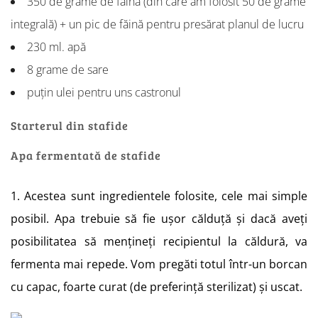
350 de grame de făină (din care am folosit 50 de grame
integrală) + un pic de făină pentru presărat planul de lucru
230 ml. apă
8 grame de sare
puțin ulei pentru uns castronul
Starterul din stafide
Apa fermentată de stafide
1. Acestea sunt ingredientele folosite, cele mai simple
posibil. Apa trebuie să fie ușor călduță și dacă aveți
posibilitatea să mențineți recipientul la căldură, va
fermenta mai repede. Vom pregăti totul într-un borcan
cu capac, foarte curat (de preferință sterilizat) și uscat.