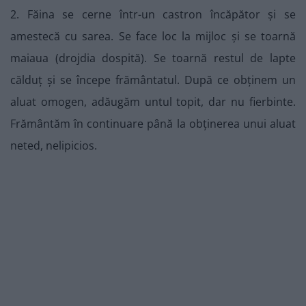
2. Făina se cerne într-un castron încăpător și se
amestecă cu sarea. Se face loc la mijloc și se toarnă
maiaua (drojdia dospită). Se toarnă restul de lapte
călduț și se începe frământatul. După ce obținem un
aluat omogen, adăugăm untul topit, dar nu fierbinte.
Frământăm în continuare până la obținerea unui aluat
neted, nelipicios.