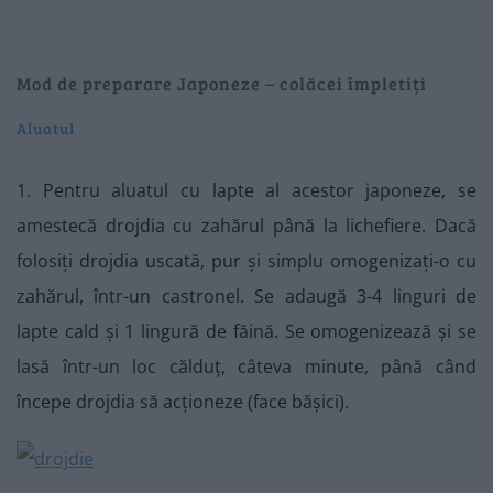
Mod de preparare Japoneze – colăcei împletiți
Aluatul
1. Pentru aluatul cu lapte al acestor japoneze, se
amestecă drojdia cu zahărul până la lichefiere. Dacă
folosiți drojdia uscată, pur și simplu omogenizați-o cu
zahărul, într-un castronel. Se adaugă 3-4 linguri de
lapte cald și 1 lingură de făină. Se omogenizează și se
lasă într-un loc călduț, câteva minute, până când
începe drojdia să acționeze (face bășici).