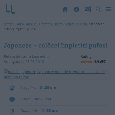
Rețete - Laura Laurențiu
>
retete culinare
>
retete de paine
>
Japoneze –
colăcei împletiți pufoși
Japoneze – colăcei împletiți pufoși
Reteta de
Laura Laurențiu
Rating
Adaugata la
03.06.2010
4.9
(
59
)
Pregatire
01:30 ore
Gatire
00:25 ore
Timp total
01:55 ore