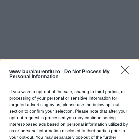
6. Pe rând, se lucrează cu câte o bucată din aluatul de
www.lauralaurentiu.ro -
Do Not Process My
japoneze. Pentru început, se modelează un șnur de
Personal Information
aluat lung de aproximativ 35-40 de cm. Ca să-l obținem,
If you wish to opt-out of the sale, sharing to third parties, or
rulăm bucata de aluat pe planul de lucru uns cu ulei,
processing of your personal or sensitive information for
alungind-o cu palmele.
targeted advertising by us, please use the below opt-out
section to confirm your selection. Please note that after your
opt-out request is processed you may continue seeing
interest-based ads based on personal information utilized by
us or personal information disclosed to third parties prior to
7. Pentru a modela ai noștri colăcei împletiți, șnurul de
your opt-out. You may separately opt-out of the further