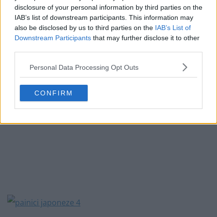
disclosure of your personal information by third parties on the
aluat se îndoaie la mijloc si capetele se răsucesc între
IAB’s list of downstream participants. This information may
ele, așa cum se vede în poza de mai jos.
also be disclosed by us to third parties on the
IAB’s List of
Downstream Participants
that may further disclose it to other
third parties.
Personal Data Processing Opt Outs
CONFIRM