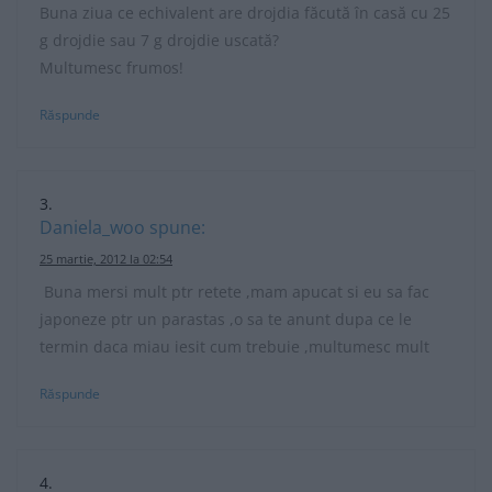
Buna ziua ce echivalent are drojdia făcută în casă cu 25
g drojdie sau 7 g drojdie uscată?
Multumesc frumos!
Răspunde
Daniela_woo
spune:
25 martie, 2012 la 02:54
Buna mersi mult ptr retete ,mam apucat si eu sa fac
japoneze ptr un parastas ,o sa te anunt dupa ce le
termin daca miau iesit cum trebuie ,multumesc mult
Răspunde