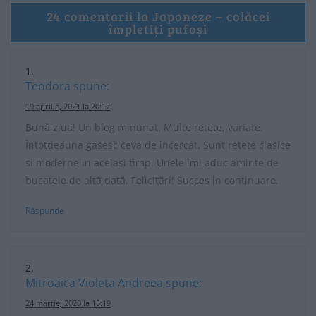
24 comentarii la Japoneze – colăcei
împletiți pufoși
Teodora
spune:
19 aprilie, 2021 la 20:17
Bună ziua! Un blog minunat. Multe retete, variate.
Întotdeauna găsesc ceva de încercat. Sunt retete clasice
si moderne in acelasi timp. Unele îmi aduc aminte de
bucatele de altă dată. Felicitări! Succes in continuare.
Răspunde
Mitroaica Violeta Andreea
spune:
24 martie, 2020 la 15:19