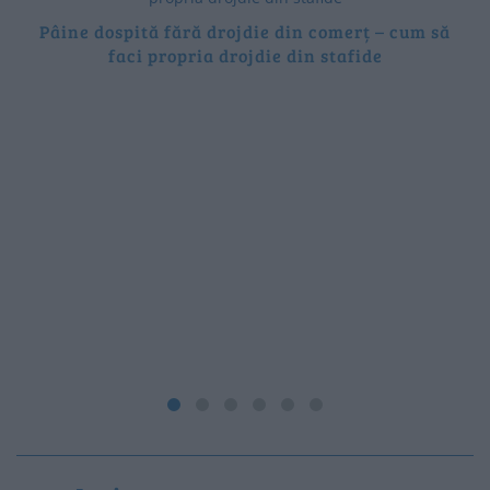
Pâine dospită fără drojdie din comerț – cum să
faci propria drojdie din stafide
P