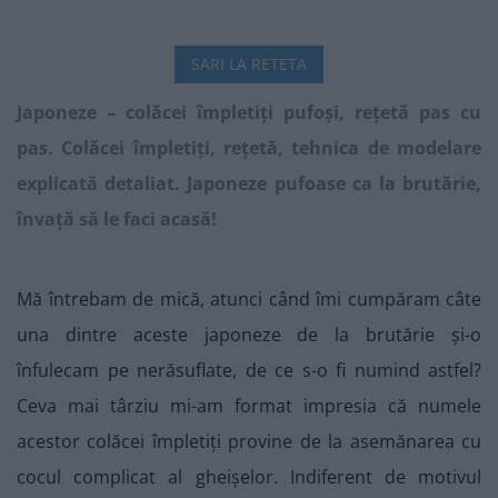
SARI LA RETETA
Japoneze – colăcei împletiți pufoși, rețetă pas cu
pas. Colăcei împletiți, rețetă, tehnica de modelare
explicată detaliat. Japoneze pufoase ca la brutărie,
învață să le faci acasă!
Mă întrebam de mică, atunci când îmi cumpăram câte
una dintre aceste japoneze de la brutărie și-o
înfulecam pe nerăsuflate, de ce s-o fi numind astfel?
Ceva mai târziu mi-am format impresia că numele
acestor colăcei împletiți provine de la asemănarea cu
cocul complicat al gheișelor. Indiferent de motivul