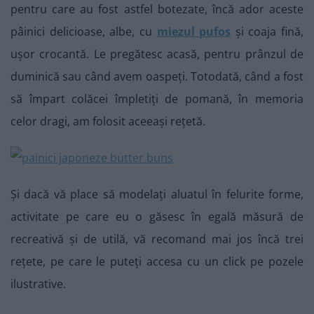
pentru care au fost astfel botezate, încă ador aceste
pâinici delicioase, albe, cu
miezul pufos
și coaja fină,
ușor crocantă. Le pregătesc acasă, pentru prânzul de
duminică sau când avem oaspeți. Totodată, când a fost
să împart colăcei împletiți de pomană, în memoria
celor dragi, am folosit aceeași rețetă.
Și dacă vă place să modelați aluatul în felurite forme,
activitate pe care eu o găsesc în egală măsură de
recreativă și de utilă, vă recomand mai jos încă trei
rețete, pe care le puteți accesa cu un click pe pozele
ilustrative.