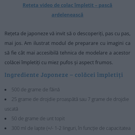
Rețeta video de colac împletit – pască
ardelenească
Rețeta de japoneze vă invit să o descoperiți, pas cu pas,
mai jos. Am ilustrat modul de preparare cu imagini ca
să fie cât mai accesibilă tehnica de modelare a acestor
colăcei împletiți cu miez pufos și aspect frumos.
Ingrediente Japoneze – colăcei împletiți
500 de grame de făină
25 grame de drojdie proaspătă sau 7 grame de drojdie
uscată
50 de grame de unt topit
300 ml de lapte (+/- 1-2 linguri, în funcție de capacitatea