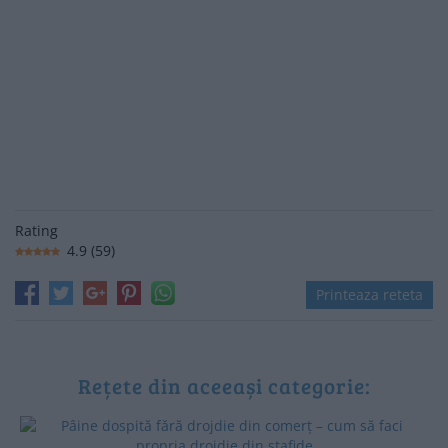
Rating
4.9
(
59
)
Printeaza reteta
Rețete din aceeași categorie: