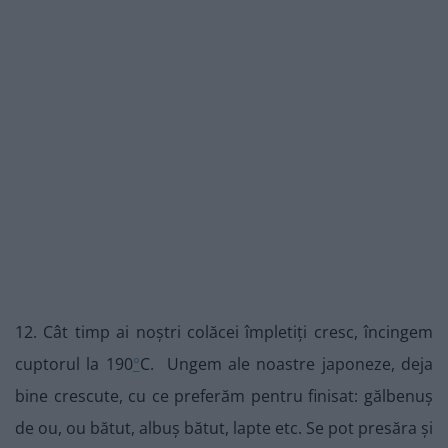
12. Cât timp ai noștri colăcei împletiți cresc, încingem
cuptorul la 190
°
C. Ungem ale noastre japoneze, deja
bine crescute, cu ce preferăm pentru finisat: gălbenuș
de ou, ou bătut, albuș bătut, lapte etc. Se pot presăra și