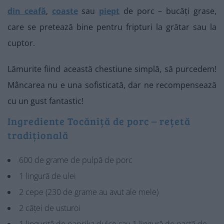
din ceafă
,
coaste
sau
piept
de porc – bucăți grase,
care se pretează bine pentru fripturi la grătar sau la
cuptor.
Lămurite fiind această chestiune simplă, să purcedem!
Mâncarea nu e una sofisticată, dar ne recompensează
cu un gust fantastic!
Ingrediente Tocăniță de porc – rețetă
tradițională
600 de grame de pulpă de porc
1 lingură de ulei
2 cepe (230 de grame au avut ale mele)
2 căței de usturoi