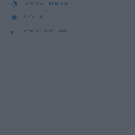
Timp total
01:50 ore
Portii
4
Grad dificultate
usor