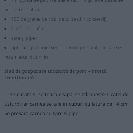
1 linguriță de paprika dulce sau 1 lingură de pastă de
ardei concentrată
150 de grame de roșii decojite (din conservă)
1-2 foi de dafin
sare și piper
opțional: pătrunjel verde pentru presărat (din care eu
nu am avut niciun fir)
Mod de preparare tocăniță de porc – rețetă
tradițională
1. Se curăță și se toacă ceapa, se zdrobește 1 cățel de
usturoi iar carnea se taie în cuburi cu latura de ~4 cm.
Se presară carnea cu sare și piper.