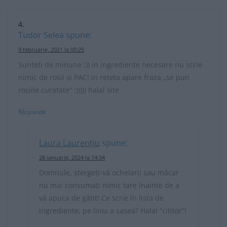
Tudor Selea
spune:
9 februarie, 2021 la 00:25
Sunteti de minune :)) in ingrediente necesare nu scrie
nimic de rosii si PAC! in reteta apare fraza „se pun
rosiile curatate” :))))) halal site
Răspunde
Laura Laurențiu
spune:
28 ianuarie, 2024 la 14:34
Domnule, ștergeți-vă ochelarii sau măcar
nu mai consumați nimic tare înainte de a
vă apuca de gătit! Ce scrie în lista de
ingrediente, pe linia a șasea? Halal “cititor”!