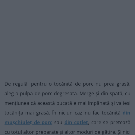
De regulă, pentru o tocăniță de porc nu prea grasă,
aleg o pulpă de porc degresată. Merge și din spată, cu
mențiunea că această bucată e mai împănată și va ieși
tocănița mai grasă. În niciun caz nu fac tocăniță
din
mușchiuleț de porc
sau
din cotlet
, care se pretează
cu totul altor preparate și altor moduri de gătire. Și nici