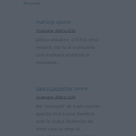
Răspunde
mariusp
spune:
15 ianuarie, 2026 la 23:22
Jalnica atitudine. O fi fost omul
neatent, dar tu ai o atitudine
care tradeaza probleme la
mansarda…
Laura Laurențiu
spune:
16 ianuarie, 2026 la 13:25
Mă ”onorează” de n-am cuvinte
apariția încă a unui membru
activ în clubul făcătorilor de
nimic care au timp să