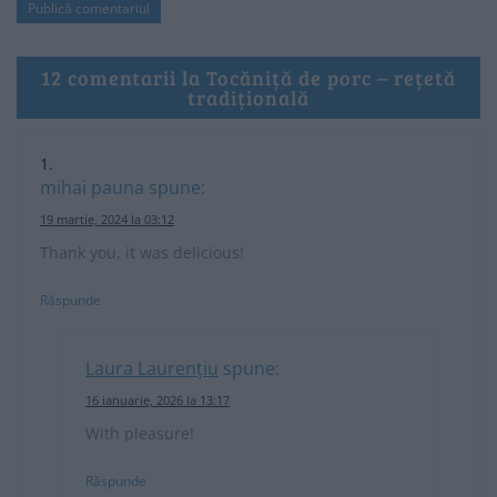
12 comentarii la Tocăniță de porc – rețetă
tradițională
mihai pauna
spune:
19 martie, 2024 la 03:12
Thank you, it was delicious!
Răspunde
Laura Laurențiu
spune:
16 ianuarie, 2026 la 13:17
With pleasure!
Răspunde