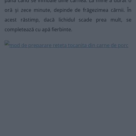
până când se înmoaie bine carnea. La mine a durat o
oră și zece minute, depinde de frăgezimea cărnii. În
acest răstimp, dacă lichidul scade prea mult, se
completează cu apă fierbinte.