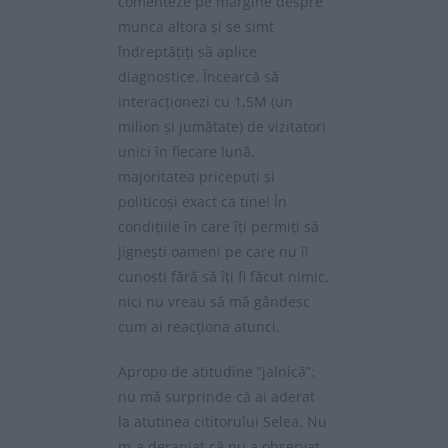
comenteze pe margine despre
munca altora și se simt
îndreptățiți să aplice
diagnostice. Încearcă să
interacționezi cu 1,5M (un
milion și jumătate) de vizitatori
unici în fiecare lună,
majoritatea pricepuți și
politicoși exact ca tine! În
condițiile în care îți permiți să
jignești oameni pe care nu îi
cunoști fără să îți fi făcut nimic,
nici nu vreau să mă gândesc
cum ai reacționa atunci.
Apropo de atitudine ”jalnică”:
nu mă surprinde că ai aderat
la atutinea cititorului Selea. Nu
m-a deranjat că nu a observat