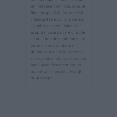
un ingredient din listă, ci că, el
fiind incapabil de focus cât să
citească 8 rânduri, și-a permis
să aplice eticheta ”halal site”
asupra muncii pe care o fac de
17 ani, timp de minimum 8 ore
pe zi, inclusiv sâmbăta și
duminica și la ore la care unii
scot scame din buric. Accept că
omul poate fi neatent dar nu
accept să fie nesimțit. Nici ție
nu-ți accept.