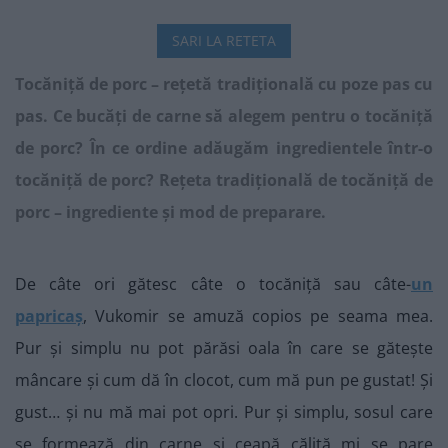
SARI LA RETETA
Tocăniță de porc – rețetă tradițională cu poze pas cu
pas. Ce bucăți de carne să alegem pentru o tocăniță
de porc? În ce ordine adăugăm ingredientele într-o
tocăniță de porc? Rețeta tradițională de tocăniță de
porc – ingrediente și mod de preparare.
De câte ori gătesc câte o tocăniță sau câte-
un
papricaș
, Vukomir se amuză copios pe seama mea.
Pur și simplu nu pot părăsi oala în care se gătește
mâncare și cum dă în clocot, cum mă pun pe gustat! Și
gust… și nu mă mai pot opri. Pur și simplu, sosul care
se formează din carne și ceapă călită mi se pare