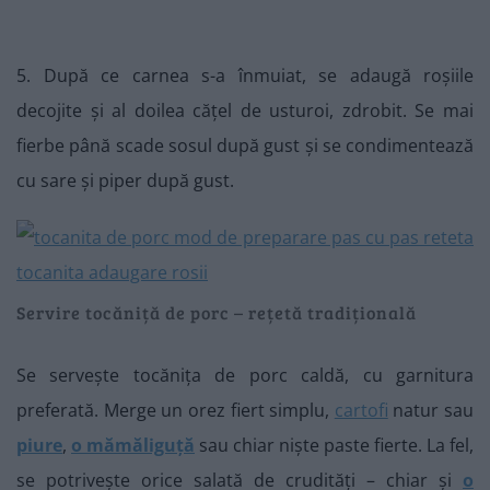
5. După ce carnea s-a înmuiat, se adaugă roșiile
decojite și al doilea cățel de usturoi, zdrobit. Se mai
fierbe până scade sosul după gust și se condimentează
cu sare și piper după gust.
Servire tocăniță de porc – rețetă tradițională
Se servește tocănița de porc caldă, cu garnitura
preferată. Merge un orez fiert simplu,
cartofi
natur sau
piure
,
o mămăliguță
sau chiar niște paste fierte. La fel,
se potrivește orice salată de crudități – chiar și
o