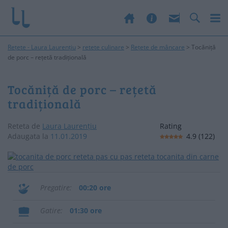
Rețete - Laura Laurențiu
>
retete culinare
>
Rețete de mâncare
>
Tocăniță
de porc – rețetă tradițională
Tocăniță de porc – rețetă
tradițională
Reteta de
Laura Laurențiu
Rating
Adaugata la
11.01.2019
4.9
(
122
)
Pregatire
00:20 ore
Gatire
01:30 ore