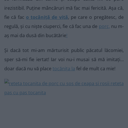
irezistibil. Puține mâncăruri mă fac mai fericită. Așa că,
fie că fac
o tocăniță de vită
, pe care o pregătesc, de
regulă, și cu niște ciuperci, fie că fac una de
porc,
nu m-
aș mai da dusă din bucătărie
!
Și dacă tot mi-am mărturisit public păcatul lăcomiei,
sper să-mi fie iertat! Iar voi nu-i musai să mă imitați…
doar dacă nu vă place
tocănița la
fel de mult ca mie!