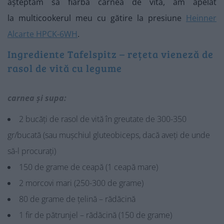
așteptăm să fiarbă carnea de vită, am apelat
la multicookerul meu cu gătire la presiune
Heinner
Alcarte HPCK-6WH
.
Ingrediente Tafelspitz – rețeta vieneză de
rasol de vită cu legume
carnea și supa:
2 bucăți de rasol de vită în greutate de 300-350
gr/bucată (sau mușchiul gluteobiceps, dacă aveți de unde
să-l procurați)
150 de grame de ceapă (1 ceapă mare)
2 morcovi mari (250-300 de grame)
80 de grame de țelină – rădăcină
1 fir de pătrunjel – rădăcină (150 de grame)