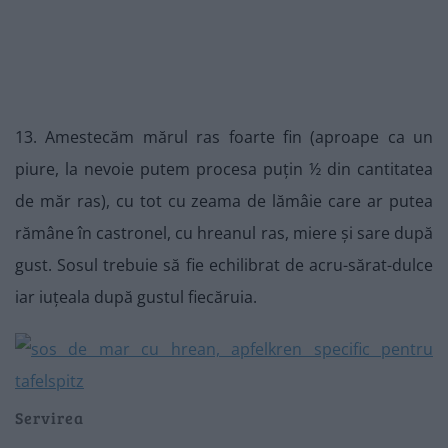
13. Amestecăm mărul ras foarte fin (aproape ca un
piure, la nevoie putem procesa puțin ½ din cantitatea
de măr ras), cu tot cu zeama de lămâie care ar putea
rămâne în castronel, cu hreanul ras, miere și sare după
gust. Sosul trebuie să fie echilibrat de acru-sărat-dulce
iar iuțeala după gustul fiecăruia.
Servirea