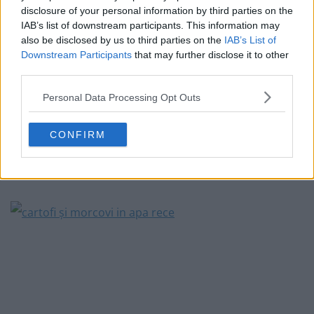
disclosure of your personal information by third parties on the
IAB’s list of downstream participants. This information may
also be disclosed by us to third parties on the
IAB’s List of
Downstream Participants
that may further disclose it to other
third parties.
Personal Data Processing Opt Outs
5. În timpul în care a fiert rasolul, am ținut morcovii și
cartofii curățați pentru garnitură în apă rece, ca să
CONFIRM
previn oxidarea cartofilor și ca să mai elimine din
amidon.