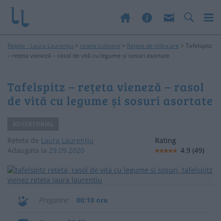
Rețete - Laura Laurențiu
>
retete culinare
>
Rețete de mâncare
>
Tafelspitz
– rețeta vieneză – rasol de vită cu legume și sosuri asortate
Tafelspitz – rețeta vieneză – rasol
de vită cu legume și sosuri asortate
ADVERTORIAL
Reteta de
Laura Laurențiu
Rating
Adaugata la
29.09.2020
4.9
(
49
)
Pregatire
00:10 ore