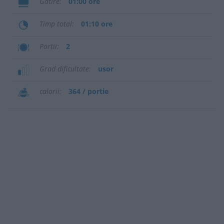
Gatire
01:00 ore
Timp total
01:10 ore
Portii
2
Grad dificultate
usor
calorii
364 / portie