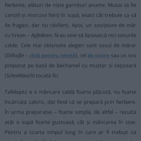
fierbinte, alături de niște garnituri anume. Musai să fie
cartofi și morcovi fierți în supă, exact cât trebuie ca să
fie fragezi, dar nu răsfierți. Apoi, un sos/piure de măr
cu hrean –
Apfelkren
. N-au voie să lipsească nici sosurile
calde. Cele mai obișnuite alegeri sunt sosul de mărar
(
Dillsoße
–
click pentru rețetă
), cel
de vișine
sau un sos
preparat pe bază de bechamel cu muștar și cepșoară
(
Schnittlauch
) tocată fin.
Tafelspitz e o mâncare caldă foarte plăcută, nu foarte
încărcată caloric, dat fiind că se prepară prin fierbere.
În urma preparației – foarte simplă, de altfel – rezultă
atât o supă foarte gustoasă, cât și mâncarea în sine.
Pentru a scurta timpul lung în care ar fi trebuit să