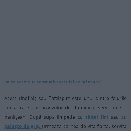
Cu ce ocazie se consumă acest fel de mâncare?
Acest rindflaiș sau Tafelspitz este unul dintre felurile
consacrate ale prânzului de duminică, servit în stil
bănățean. După supa limpede cu
tăiței fini
sau cu
găluște de griș,
urmează carnea de vită fiartă, servită