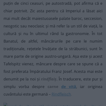
puțin de cinci ceasuri, pe autostradă, pot afirma că e
chiar potrivit. Zic asta pentru că Imperiul a lăsat aici
mai mult decât maiestuoasele palate baroc, seccesion,
neogotic sau neoclasic și mă refer la un stil de viață, la
cultură și nu în ultimul rând la gastronomie. În tot
Banatul, de altfel, mâncărurile pe care le numim
tradiționale, rețetele învățate de la străbunici, sunt în
mare parte de origine austro-ungară. Așa este și acest
Tafelspitz vienez, mâncare despre care se spune că a
fost preferata împăratului Franz Josef. Acesta mai este
denumit pe la noi și
rindflaiș
. În traducere, este pur și
simplu vorba despre
carne
de vită
, iar originea
cuvântului este germană –
Rindfleisch
.