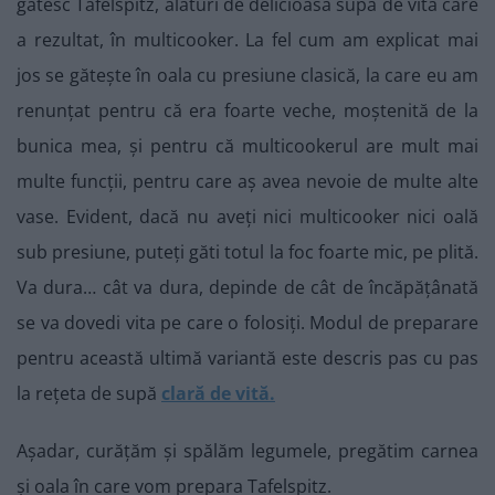
gătesc Tafelspitz, alături de delicioasa supă de vită care
a rezultat, în multicooker. La fel cum am explicat mai
jos se gătește în oala cu presiune clasică, la care eu am
renunțat pentru că era foarte veche, moștenită de la
bunica mea, și pentru că multicookerul are mult mai
multe funcții, pentru care aș avea nevoie de multe alte
vase. Evident, dacă nu aveți nici multicooker nici oală
sub presiune, puteți găti totul la foc foarte mic, pe plită.
Va dura… cât va dura, depinde de cât de încăpățânată
se va dovedi vita pe care o folosiți. Modul de preparare
pentru această ultimă variantă este descris pas cu pas
la rețeta de supă
clară de vită.
Așadar, curățăm și spălăm legumele, pregătim carnea
și oala în care vom prepara Tafelspitz.