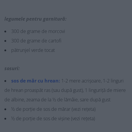
legumele pentru garnitură:
300 de grame de morcovi
300 de grame de cartofi
pătrunjel verde tocat
sosuri:
sos de măr cu hrean:
1-2 mere acrișoare, 1-2 linguri
de hrean proaspăt ras (sau după gust), 1 linguriță de miere
de albine, zeama de la ½ de lămâie, sare după gust
½ de porție de sos de mărar (vezi rețeta)
½ de porție de sos de vișine (vezi rețeta)