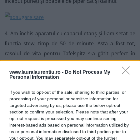
început puneți și boabele de piper cât și dafinul.
4. Am închis aparatul cu capacul etanș și l-am setat pe
funcția stew, timp de 50 de minute. Asta a fost tot,
rasolul de vită pentru Tafelspitz s-a gătit perfect în
acest timp scurt, nu a fost nevoie de mai mult.
www.lauralaurentiu.ro -
Do Not Process My
Personal Information
If you wish to opt-out of the sale, sharing to third parties, or
processing of your personal or sensitive information for
targeted advertising by us, please use the below opt-out
section to confirm your selection. Please note that after your
opt-out request is processed you may continue seeing
interest-based ads based on personal information utilized by
us or personal information disclosed to third parties prior to
your opt-out. You may separately opt-out of the further