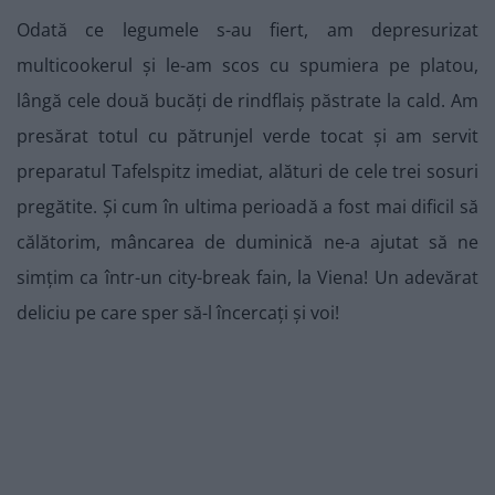
Odată ce legumele s-au fiert, am depresurizat
multicookerul și le-am scos cu spumiera pe platou,
lângă cele două bucăți de rindflaiș păstrate la cald. Am
presărat totul cu pătrunjel verde tocat și am servit
preparatul Tafelspitz imediat, alături de cele trei sosuri
pregătite. Și cum în ultima perioadă a fost mai dificil să
călătorim, mâncarea de duminică ne-a ajutat să ne
simțim ca într-un city-break fain, la Viena! Un adevărat
deliciu pe care sper să-l încercați și voi!