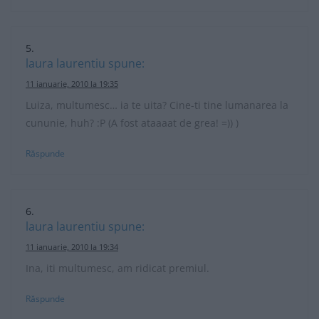
laura laurentiu
spune:
11 ianuarie, 2010 la 19:35
Luiza, multumesc… ia te uita? Cine-ti tine lumanarea la
cununie, huh? :P (A fost ataaaat de grea! =)) )
Răspunde
laura laurentiu
spune:
11 ianuarie, 2010 la 19:34
Ina, iti multumesc, am ridicat premiul.
Răspunde