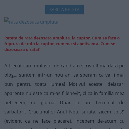
SARI LA RETETA
Reteta de rata dezosata umpluta, la cuptor. Cum se face o
friptura de rata la cuptor, rumena si apetisanta. Cum se
dezoseaza o rata?
A trecut cam multisor de cand am scris ultima data pe
blog… suntem intr-un nou an, sa speram ca va fi mai
bun pentru toata lumea! Motivul acestei delasari
aparente nu este ca m-as fi lenevit, ci ca in familia mea
petrecem, nu gluma! Doar ce am terminat de
sarbatorit Craciunul si Anul Nou, si iata, zicem „bis!”
(evident ca ne face placere). Incepem de-acum cu