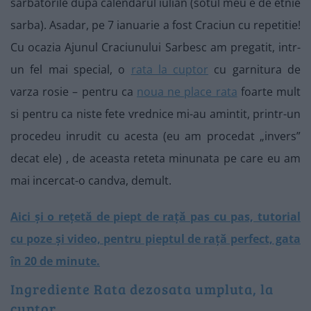
sarbatorile dupa calendarul iulian (sotul meu e de etnie
sarba). Asadar, pe 7 ianuarie a fost Craciun cu repetitie!
Cu ocazia Ajunul Craciunului Sarbesc am pregatit, intr-
un fel mai special, o
rata la cuptor
cu garnitura de
varza rosie – pentru ca
noua ne place rata
foarte mult
si pentru ca niste fete vrednice mi-au amintit, printr-un
procedeu inrudit cu acesta (eu am procedat „invers”
decat ele) , de aceasta reteta minunata pe care eu am
mai incercat-o candva, demult.
Aici și o rețetă de piept de rață pas cu pas, tutorial
cu poze și video, pentru pieptul de rață perfect, gata
în 20 de minute.
Ingrediente Rata dezosata umpluta, la
cuptor