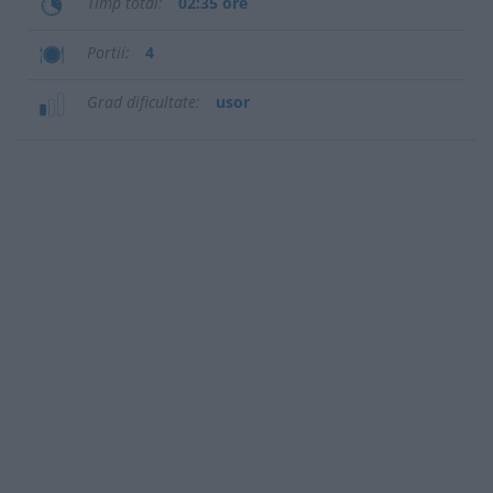
Timp total
02:35 ore
Portii
4
Grad dificultate
usor