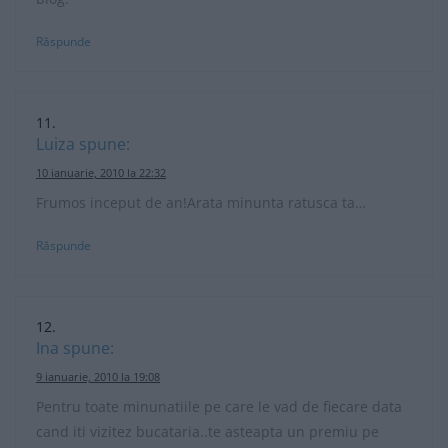
Răspunde
Luiza
spune:
10 ianuarie, 2010 la 22:32
Frumos inceput de an!Arata minunta ratusca ta…
Răspunde
Ina
spune:
9 ianuarie, 2010 la 19:08
Pentru toate minunatiile pe care le vad de fiecare data
cand iti vizitez bucataria..te asteapta un premiu pe