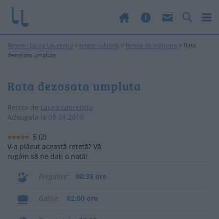
Rețete - Laura Laurențiu
>
retete culinare
>
Rețete de mâncare
>
Rata
dezosata umpluta
Rata dezosata umpluta
Reteta de
Laura Laurențiu
Adaugata la
09.01.2010
5
(
2
)
V-a plăcut această retetă? Vă
rugăm să ne dați o notă!
Pregatire
00:35 ore
Gatire
02:00 ore