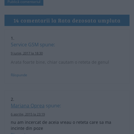
14 comentarii la Rata dezosata umpluta
Service GSM
spune:
9 iunie, 2017 la 18:30
Arata foarte bine, chiar cautam o reteta de genul
Răspunde
Mariana Oprea
spune:
6 aprilie, 2015 la 23:19
nu am incercat de aceia vreau o reteta care sa ma
incinte din poze