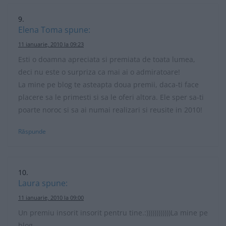
Elena Toma
spune:
11 ianuarie, 2010 la 09:23
Esti o doamna apreciata si premiata de toata lumea,
deci nu este o surpriza ca mai ai o admiratoare!
La mine pe blog te asteapta doua premii, daca-ti face
placere sa le primesti si sa le oferi altora. Ele sper sa-ti
poarte noroc si sa ai numai realizari si reusite in 2010!
Răspunde
Laura
spune:
11 ianuarie, 2010 la 09:00
Un premiu insorit insorit pentru tine.:))))))))))))La mine pe
blog.