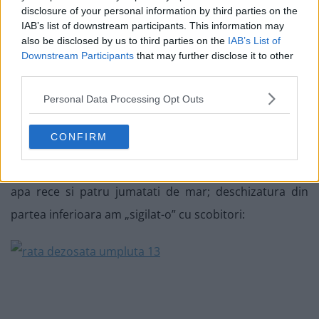
disclosure of your personal information by third parties on the
IAB’s list of downstream participants. This information may
also be disclosed by us to third parties on the
IAB’s List of
Downstream Participants
that may further disclose it to other
third parties.
Personal Data Processing Opt Outs
CONFIRM
Am sarat si piperat exteriorul pasarii, apoi am asezat-o
in tava, cu nimic altceva pe langa ea decat un pahar de
apa rece si patru jumatati de mar; deschizatura din
partea inferioara am „sigilat-o” cu scobitori: