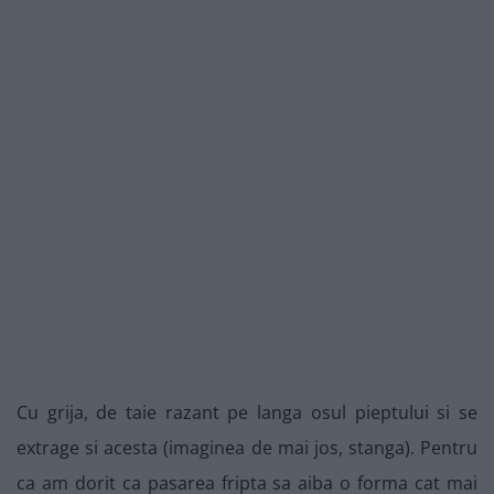
Cu grija, de taie razant pe langa osul pieptului si se
extrage si acesta (imaginea de mai jos, stanga). Pentru
ca am dorit ca pasarea fripta sa aiba o forma cat mai