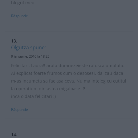
blogul meu
Răspunde
Olgutza
spune:
9 ianuarie, 2010 la 18:25
Felicitari, Laura!! arata dumnezeieste ratusca umpluta..
Ai explicat foarte frumos cum o desosezi, da' zau daca
m-as incumeta sa fac asa ceva. Nu ma inteleg cu cutitul
la operatiuni din astea migaloase :P
inca o data felicitari :)
Răspunde