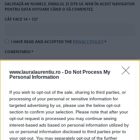
SALVEAZĂ-MI NUMELE, EMAILUL ȘI SITE-UL WEB ÎN ACEST NAVIGATOR
PENTRU DATA VIITOARE CÂND O SĂ COMENTEZ.
CÂT FACE 14 + 13?
I HAVE READ AND ACCEPTED THE
PRIVACY POLICY
*
COMENTARIU
*
www.lauralaurentiu.ro -
Do Not Process My
Personal Information
If you wish to opt-out of the sale, sharing to third parties, or
processing of your personal or sensitive information for
targeted advertising by us, please use the below opt-out
section to confirm your selection. Please note that after your
opt-out request is processed you may continue seeing
interest-based ads based on personal information utilized by
us or personal information disclosed to third parties prior to
your opt-out. You may separately opt-out of the further