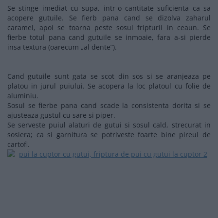
Se stinge imediat cu supa, intr-o cantitate suficienta ca sa
acopere gutuile. Se fierb pana cand se dizolva zaharul
caramel, apoi se toarna peste sosul fripturii in ceaun. Se
fierbe totul pana cand gutuile se inmoaie, fara a-si pierde
insa textura (oarecum „al dente”).
Cand gutuile sunt gata se scot din sos si se aranjeaza pe
platou in jurul puiului. Se acopera la loc platoul cu folie de
aluminiu.
Sosul se fierbe pana cand scade la consistenta dorita si se
ajusteaza gustul cu sare si piper.
Se serveste puiul alaturi de gutui si sosul cald, strecurat in
sosiera; ca si garnitura se potriveste foarte bine pireul de
cartofi.