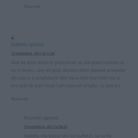
Răspunde
Isabela
spune:
13 noiembrie, 2011 la 11:24
Atat de bine arata in poza,incat nu am putut rezista sa
nu o incerc…are un gust absolut divin datorat aromelor
din sos si a umpluturii! Mie mi-a iesit mai mult sos si
era atat de bun incat l-am mancat simplu, cu paine:)
Răspunde
Anonim
spune:
14 noiembrie, 2011 la 08:25
Isabela, ma bucur din tot sufletul, sa va fie