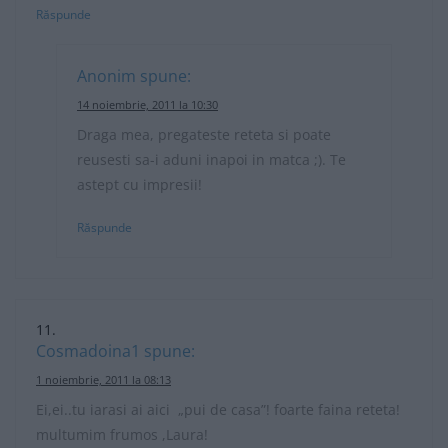
Răspunde
Anonim
spune:
14 noiembrie, 2011 la 10:30
Draga mea, pregateste reteta si poate
reusesti sa-i aduni inapoi in matca ;). Te
astept cu impresii!
Răspunde
Cosmadoina1
spune:
1 noiembrie, 2011 la 08:13
Ei,ei..tu iarasi ai aici „pui de casa”! foarte faina reteta!
multumim frumos ,Laura!