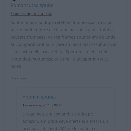
Romancutaa
spune:
31 octombrie, 2011 la 16:32
Sunt innebunita dupa retetele dumneavoastra si pe
foarte multe dintre ele le-am incecat si a fost totul o
poveste frumoasa. Va rog frumos spuneti-mi de unde
ati cumparat cratita in care ati facut atat ossobuco cat
si aceasta delicioasa reteta. Sper din suflet sa imi
rapundeti.multumesc oricum!!! Mult spor in tot ce
faceti!
Răspunde
Anonim
spune:
1 noiembrie, 2011 la 08:21
Draga mea, am comandat cratita pe
amazon, am prins ceva oferta si a fost la un
pret accesibil (sub 200 de lei cu tot cu