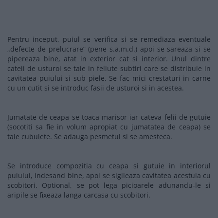
Pentru inceput, puiul se verifica si se remediaza eventuale
„defecte de prelucrare” (pene s.a.m.d.) apoi se sareaza si se
pipereaza bine, atat in exterior cat si interior. Unul dintre
cateii de usturoi se taie in feliute subtiri care se distribuie in
cavitatea puiului si sub piele. Se fac mici crestaturi in carne
cu un cutit si se introduc fasii de usturoi si in acestea.
Jumatate de ceapa se toaca marisor iar cateva felii de gutuie
(socotiti sa fie in volum apropiat cu jumatatea de ceapa) se
taie cubulete. Se adauga pesmetul si se amesteca.
Se introduce compozitia cu ceapa si gutuie in interiorul
puiului, indesand bine, apoi se sigileaza cavitatea acestuia cu
scobitori. Optional, se pot lega picioarele adunandu-le si
aripile se fixeaza langa carcasa cu scobitori.