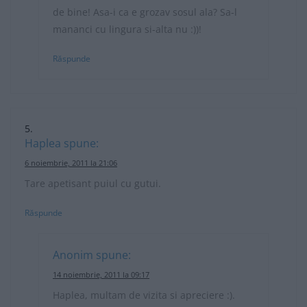
de bine! Asa-i ca e grozav sosul ala? Sa-l
mananci cu lingura si-alta nu :))!
Răspunde
Haplea
spune:
6 noiembrie, 2011 la 21:06
Tare apetisant puiul cu gutui.
Răspunde
Anonim
spune:
14 noiembrie, 2011 la 09:17
Haplea, multam de vizita si apreciere :).