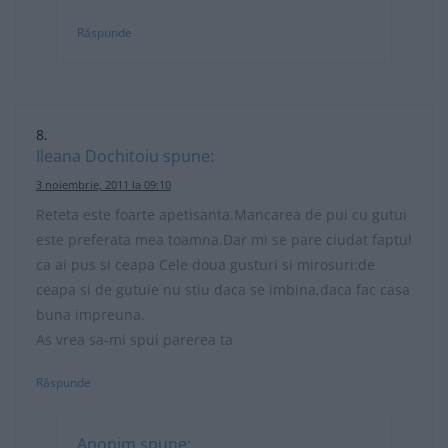
Răspunde
Ileana Dochitoiu
spune:
3 noiembrie, 2011 la 09:10
Reteta este foarte apetisanta.Mancarea de pui cu gutui
este preferata mea toamna.Dar mi se pare ciudat faptul
ca ai pus si ceapa Cele doua gusturi si mirosuri:de
ceapa si de gutuie nu stiu daca se imbina,daca fac casa
buna impreuna.
As vrea sa-mi spui parerea ta
Răspunde
Anonim
spune: