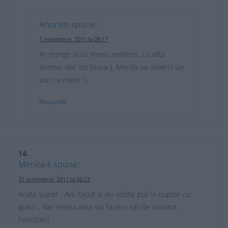
Anonim
spune:
1 noiembrie, 2011 la 08:17
Ar merge si cu mere, evident, cu alta
aroma, dar tot buna ). Merita sa incerci un
pui cu mere ;).
Răspunde
Mimita-k
spune:
31 octombrie, 2011 la 06:23
Arata super . Am facut si eu odata pui la cuptor cu
gutui , dar reteta asta voi face-o cat de curand.
Felicitari!