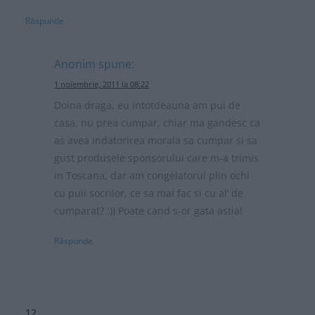
Răspunde
Anonim
spune:
1 noiembrie, 2011 la 08:22
Doina draga, eu intotdeauna am pui de
casa, nu prea cumpar, chiar ma gandesc ca
as avea indatorirea morala sa cumpar si sa
gust produsele sponsorului care m-a trimis
in Toscana, dar am congelatorul plin ochi
cu puii socrilor, ce sa mai fac si cu al’ de
cumparat? :)) Poate cand s-or gata astia!
Răspunde