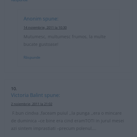
Anonim
spune:
14 noiembrie, 2011 la 10:30
Mutumesc, multumesc frumos, la multe
bucate gustoase!
Răspunde
Victoria Balint
spune:
2 noiembrie, 2011 la 21:02
F.bun cindva ,faceam puiul ,,la punga ,,era o mincare
de duminica –ce bine era cind eramTOTI in jurul mesei
azi sintem imprastiati –precum polenul….