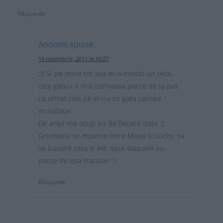
Răspunde
Anonim
spune:
14 noiembrie, 2011 la 10:27
:)) Si pe mine tot asa m-o-nvatat un uica,
cica gatu-i a mai carnoasa parce de la pui,
ca oricat rozi pe el nu se gata carnea
niciodata!
De aripi ma ocup eu de fiecare data :).
Grumazu’ se-mparce intre Maya si Lucky, sa
se bucure cata si ele daca stapanii au
parce de-asa tratatie! :)
Răspunde