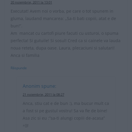
20 noiembrie, 2011 la 13:01
Executat! Avem noi o vorba, pe care o tot spunem in
gluma, laudand mancarea: „Sa-ti bati copiii, atat e de
bun!”.
Am mancat cu cartofi piure facuti cu usturoi, o spuma
perfecta! Si gutuile! Si sosul! Cred ca si cainele va lauda
noua reteta, dupa oase. Laura, plecaciuni si salutari!
Anca si familia
Răspunde
Anonim
spune:
21 noiembrie, 2011 la 08:27
Anca, stiu cat e de bun :), ma bucur mult ca
a fost si pe gustul vostru! Sa va fie de bine!
Asa zic si eu :”sa-ti alungi copiii de-acasa”
=))!