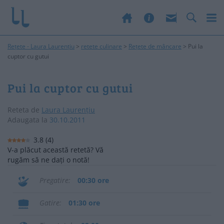
Rețete - Laura Laurențiu
>
retete culinare
>
Rețete de mâncare
>
Pui la
cuptor cu gutui
Pui la cuptor cu gutui
Reteta de
Laura Laurențiu
Adaugata la
30.10.2011
3.8
(
4
)
V-a plăcut această retetă? Vă
rugăm să ne dați o notă!
Pregatire
00:30 ore
Gatire
01:30 ore