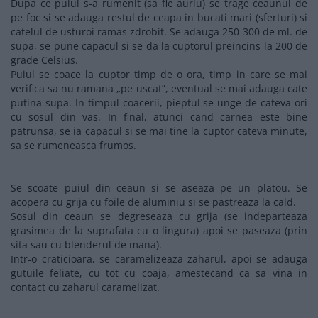
Dupa ce puiul s-a rumenit (sa fie auriu) se trage ceaunul de
pe foc si se adauga restul de ceapa in bucati mari (sferturi) si
catelul de usturoi ramas zdrobit. Se adauga 250-300 de ml. de
supa, se pune capacul si se da la cuptorul preincins la 200 de
grade Celsius.
Puiul se coace la cuptor timp de o ora, timp in care se mai
verifica sa nu ramana „pe uscat”, eventual se mai adauga cate
putina supa. In timpul coacerii, pieptul se unge de cateva ori
cu sosul din vas. In final, atunci cand carnea este bine
patrunsa, se ia capacul si se mai tine la cuptor cateva minute,
sa se rumeneasca frumos.
Se scoate puiul din ceaun si se aseaza pe un platou. Se
acopera cu grija cu foile de aluminiu si se pastreaza la cald.
Sosul din ceaun se degreseaza cu grija (se indeparteaza
grasimea de la suprafata cu o lingura) apoi se paseaza (prin
sita sau cu blenderul de mana).
Intr-o craticioara, se caramelizeaza zaharul, apoi se adauga
gutuile feliate, cu tot cu coaja, amestecand ca sa vina in
contact cu zaharul caramelizat.