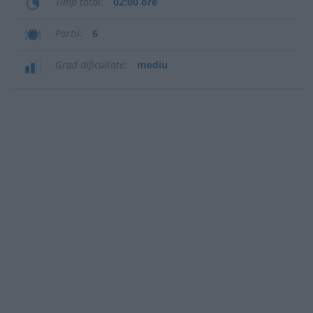
Timp total
02:00 ore
Portii
6
Grad dificultate
mediu