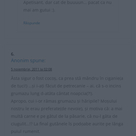
Apetisant, dar cat de buuuun… pacat ca nu
mai am gutui :).
Răspunde
Anonim
spune:
5 noiembrie, 2011 la 02:08
Ăsta sigur o fost cocoș, ca prea stă mândru în ciganie(a
de tuci!) …și i-ați făcut de petrecanie – ai, că s-o incins
grumazu lung d-atâta cântat noapcia(?!).
Apropo, cui i-or rămas grumazu și hăripile? Moșului
nostru le erau preferate(de nevoie), și motiva că: a mai
multă carne e pe gâtul de la păsarie, că nu-l găta de
ciugulit…!? La final gutânele îs podoabe aurite pe lânga
puiul rumenit.