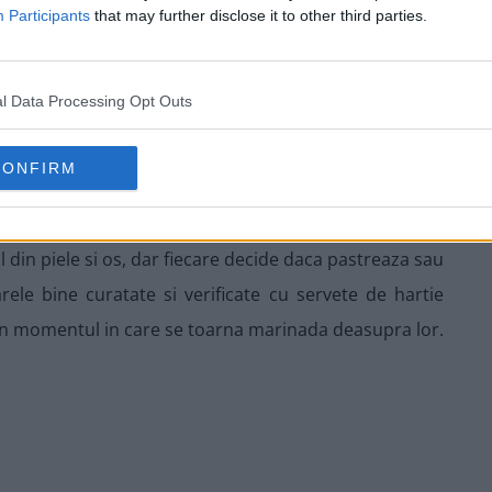
Participants
that may further disclose it to other third parties.
l Data Processing Opt Outs
CONFIRM
a pene si puf pe suprafata. Eu obisnuiesc sa tai varful
pe gratar, in al doilea rand pentru ca nu are niciun fel
 din piele si os, dar fiecare decide daca pastreaza sau
ele bine curatate si verificate cu servete de hartie
 in momentul in care se toarna marinada deasupra lor.