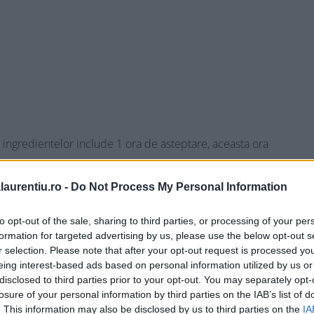
a ingredientelor include 1 ora de asteptare, aceasta ora
tru ca procesul marinarii sa aiba un efect;
rte simpla, cu aroma de vara, cu plante aromatice care va
laurentiu.ro -
Do Not Process My Personal Information
t adauga sau elimina arome, dupa preferinta fiecaruia, insa
to opt-out of the sale, sharing to third parties, or processing of your per
t, niciuna dintre arome neacaparandu-le pe celelalte
formation for targeted advertising by us, please use the below opt-out s
r selection. Please note that after your opt-out request is processed y
 va trebui sa se foloseasca fie un ingredient acid (in cazul
eing interest-based ads based on personal information utilized by us or
c, otet, suc de fructe acrisoare etc) fie niste enzime cu rol
disclosed to third parties prior to your opt-out. You may separately opt-
losure of your personal information by third parties on the IAB’s list of
ucte ca si ananasul si papaya, care pur si simplu dizolva
. This information may also be disclosed by us to third parties on the
IA