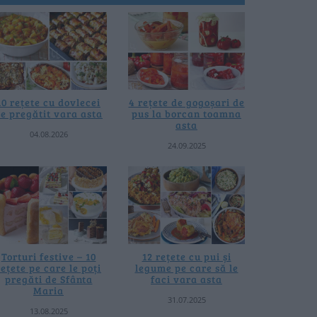
10 rețete cu dovlecei
4 rețete de gogoșari de
e pregătit vara asta
pus la borcan toamna
asta
04.08.2026
24.09.2025
Torturi festive – 10
12 rețete cu pui și
rețete pe care le poți
legume pe care să le
pregăti de Sfânta
faci vara asta
Maria
31.07.2025
13.08.2025