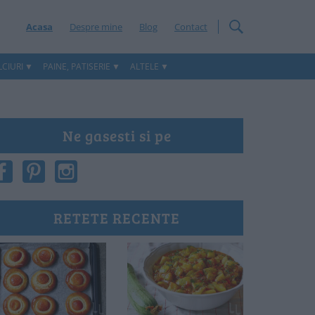
Acasa
Despre mine
Blog
Contact
CIURI
PAINE, PATISERIE
ALTELE
Ne gasesti si pe
RETETE RECENTE