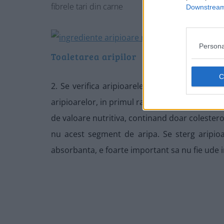
fibrele tari din carne
Downstream 
Persona
Toaletarea aripilor
2. Se verifica aripioarele cu grija, sa nu aib
aripioarelor, in primul rand pentru ca se arde 
de valoare nutritiva, continand doar colesterol
nu acest segment de aripa. Se sterg aripioar
absorbanta, e foarte important sa nu fie ude