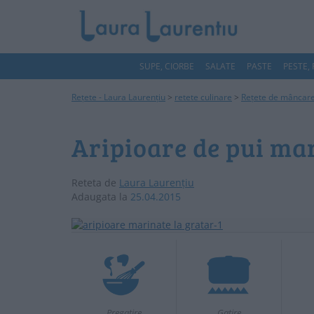
SUPE, CIORBE
SALATE
PASTE
PESTE,
Rețete - Laura Laurențiu
>
retete culinare
>
Rețete de mâncar
Aripioare de pui mar
Reteta de
Laura Laurențiu
Adaugata la
25.04.2015
Pregatire
Gatire