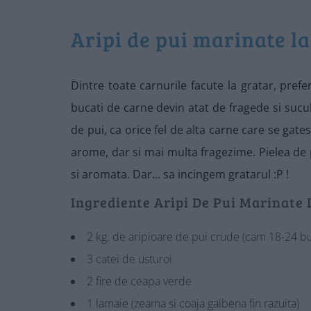
Aripi de pui marinate la 
Dintre toate carnurile facute la gratar, pref
bucati de carne devin atat de fragede si sucul
de pui, ca orice fel de alta carne care se gatest
arome, dar si mai multa fragezime. Pielea de
si aromata. Dar… sa incingem gratarul :P !
Ingrediente Aripi De Pui Marinate 
2 kg. de aripioare de pui crude (cam 18-24 bu
3 catei de usturoi
2 fire de ceapa verde
1 lamaie (zeama si coaja galbena fin razuita)