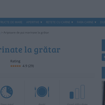
 FRUCTE DE MARE
APERITIVE
RETETE CU CARNE
FARA CARNE
DUL
e
>
Aripioare de pui marinate la grătar
inate la grătar
Rating
4.9
(
29
)
Timp total
Portii
Grad dificultate