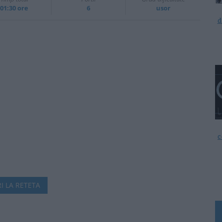
01:30 ore
6
usor
d
c
I LA RETETA