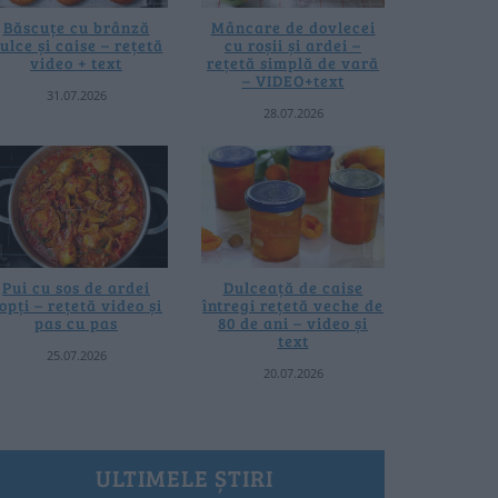
Băscuțe cu brânză
Mâncare de dovlecei
ulce și caise – rețetă
cu roșii și ardei –
video + text
rețetă simplă de vară
– VIDEO+text
31.07.2026
28.07.2026
Pui cu sos de ardei
Dulceață de caise
opți – rețetă video și
întregi rețetă veche de
pas cu pas
80 de ani – video și
text
25.07.2026
20.07.2026
ULTIMELE ȘTIRI