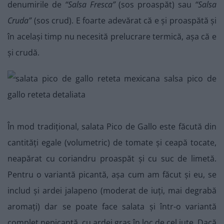
denumirile de
“Salsa Fresca”
(sos proaspăt) sau
“Salsa
Cruda”
(sos crud). E foarte adevărat că e și proaspătă și
în același timp nu necesită prelucrare termică, așa că e
și crudă.
În mod tradițional, salata Pico de Gallo este făcută din
cantități egale (volumetric) de tomate și ceapă tocate,
neapărat cu coriandru proaspăt și cu suc de limetă.
Pentru o variantă picantă, așa cum am făcut și eu, se
includ și ardei jalapeno (moderat de iuți, mai degrabă
aromați) dar se poate face salata și într-o variantă
complet nepicantă, cu ardei gras în loc de cel iute. Dacă