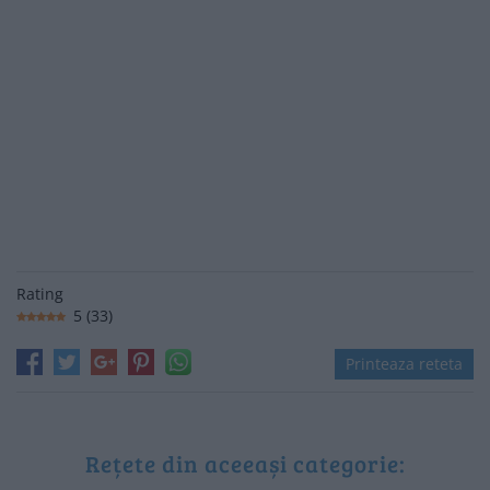
Rating
5
(
33
)
Printeaza reteta
Rețete din aceeași categorie: