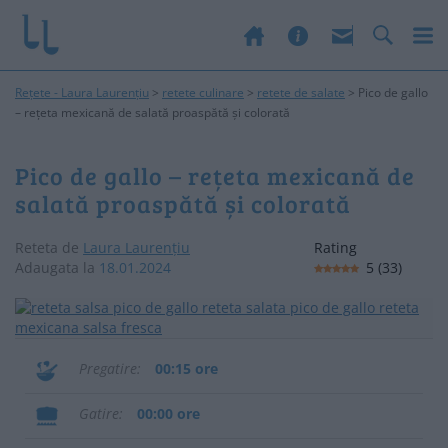
Rețete - Laura Laurențiu
>
retete culinare
>
retete de salate
>
Pico de gallo
– rețeta mexicană de salată proaspătă și colorată
Pico de gallo – rețeta mexicană de
salată proaspătă și colorată
Reteta de
Laura Laurențiu
Rating
Adaugata la
18.01.2024
5
(
33
)
Pregatire
00:15 ore
Gatire
00:00 ore