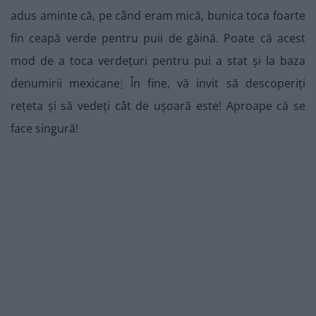
adus aminte că, pe când eram mică, bunica toca foarte
fin ceapă verde pentru puii de găină. Poate că acest
mod de a toca verdețuri pentru pui a stat și la baza
denumirii mexicane
!
În fine, vă invit să descoperiți
rețeta și să vedeți cât de ușoară este! Aproape că se
face singură!