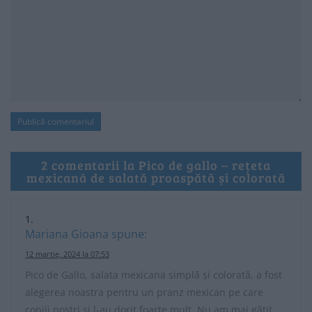
2 comentarii la Pico de gallo – rețeta
mexicană de salată proaspătă și colorată
Mariana Gioana
spune:
12 martie, 2024 la 07:53
Pico de Gallo, salata mexicana simplă și colorată, a fost
alegerea noastra pentru un pranz mexican pe care
copiii nostri si l-au dorit foarte mult. Nu am mai gătit