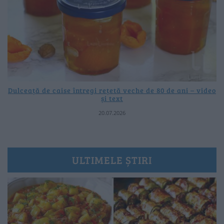
Dulceață de caise întregi rețetă veche de 80 de ani – video
și text
20.07.2026
ULTIMELE ȘTIRI