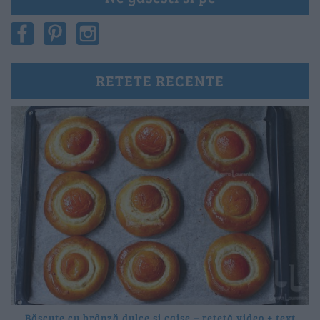
RETETE RECENTE
Băscuțe cu brânză dulce și caise – rețetă video + text