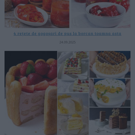
4 rețete de gogoșari de pus la borcan toamna asta
24.09.2025