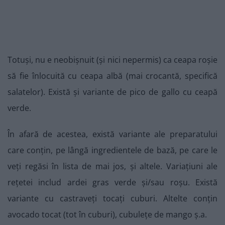
Totuși, nu e neobișnuit (și nici nepermis) ca ceapa roșie
să fie înlocuită cu ceapa albă (mai crocantă, specifică
salatelor). Există și variante de pico de gallo cu ceapă
verde.
În afară de acestea, există variante ale preparatului
care conțin, pe lângă ingredientele de bază, pe care le
veți regăsi în lista de mai jos, și altele. Variațiuni ale
rețetei includ ardei gras verde și/sau roșu. Există
variante cu castraveți tocați cuburi. Altelte conțin
avocado tocat (tot în cuburi), cubulețe de mango ș.a.