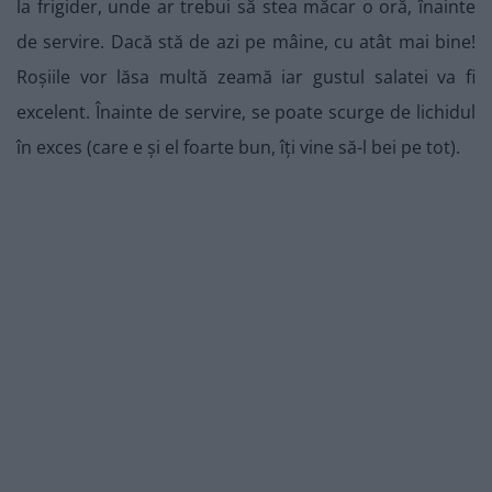
la frigider, unde ar trebui să stea măcar o oră, înainte
de servire. Dacă stă de azi pe mâine, cu atât mai bine!
Roșiile vor lăsa multă zeamă iar gustul salatei va fi
excelent. Înainte de servire, se poate scurge de lichidul
în exces (care e și el foarte bun, îți vine să-l bei pe tot).