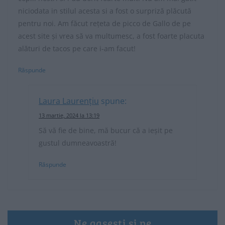
niciodata in stilul acesta si a fost o surpriză plăcută
pentru noi. Am făcut rețeta de picco de Gallo de pe
acest site și vrea să va multumesc, a fost foarte placuta
alături de tacos pe care i-am facut!
Răspunde
Laura Laurențiu
spune:
13 martie, 2024 la 13:19
Să vă fie de bine, mă bucur că a ieșit pe
gustul dumneavoastră!
Răspunde
Ne gasesti si pe