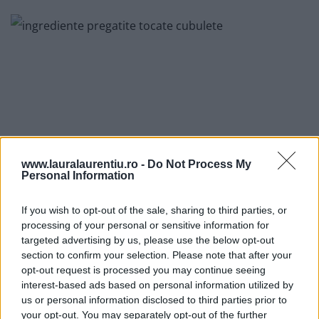
www.lauralaurentiu.ro -
Do Not Process My
Personal Information
If you wish to opt-out of the sale, sharing to third parties, or
processing of your personal or sensitive information for
targeted advertising by us, please use the below opt-out
section to confirm your selection. Please note that after your
opt-out request is processed you may continue seeing
Amestecarea și asezonarea salatei
interest-based ads based on personal information utilized by
us or personal information disclosed to third parties prior to
your opt-out. You may separately opt-out of the further
4. Pentru că salata pico de gallo are aciditate și are