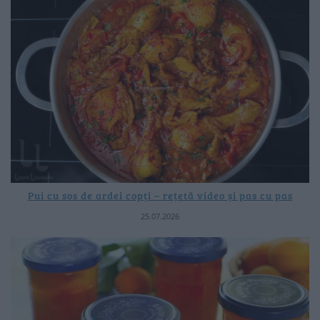
Pui cu sos de ardei copți – rețetă video și pas cu pas
25.07.2026