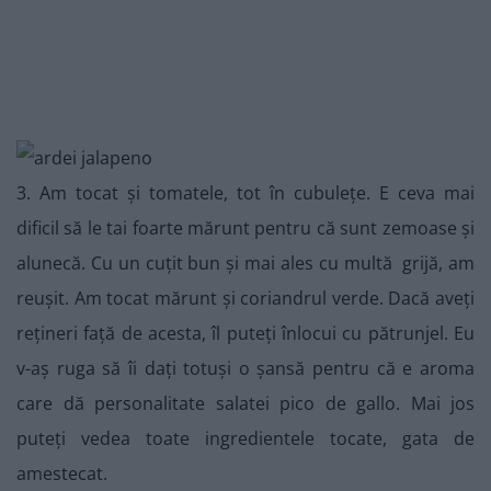
3. Am tocat și tomatele, tot în cubulețe. E ceva mai
dificil să le tai foarte mărunt pentru că sunt zemoase și
alunecă. Cu un cuțit bun și mai ales cu multă grijă, am
reușit. Am tocat mărunt și coriandrul verde. Dacă aveți
rețineri față de acesta, îl puteți înlocui cu pătrunjel. Eu
v-aș ruga să îi dați totuși o șansă pentru că e aroma
care dă personalitate salatei pico de gallo. Mai jos
puteți vedea toate ingredientele tocate, gata de
amestecat.