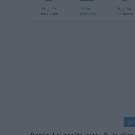
Pregatire
Gatire
Timp total
01:15 ore
01:15 ore
02:30 ore
SAR
Deunăzi, fiică-mea îmi spune: „Tu, în adânca