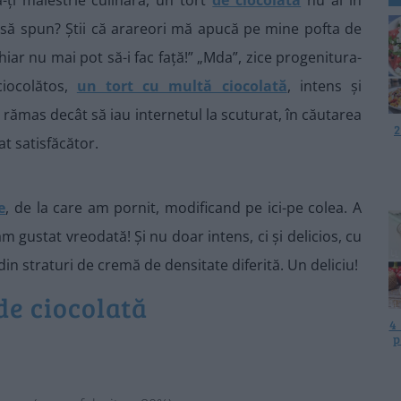
să spun? Știi că arareori mă apucă pe mine pofta de
iar nu mai pot să-i fac față!” „Mda”, zice progenitura-
iocolătos,
un tort cu multă ciocolată
, intens și
rămas decât să iau internetul la scuturat, în căutarea
2
at satisfăcător.
e
, de la care am pornit, modificand pe ici-pe colea. A
am gustat vreodată! Și nu doar intens, ci și delicios, cu
din straturi de cremă de densitate diferită. Un deliciu!
de ciocolată
4
p