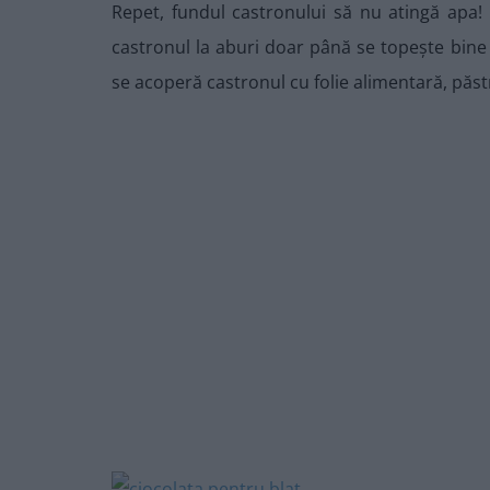
Repet, fundul castronului să nu atingă apa! C
castronul la aburi doar până se topește bine
se acoperă castronul cu folie alimentară, păs