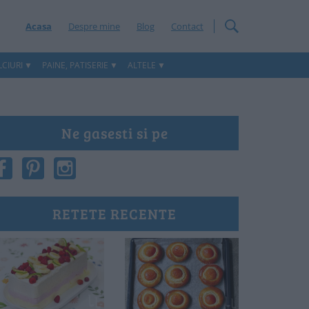
Acasa
Despre mine
Blog
Contact
CIURI
PAINE, PATISERIE
ALTELE
Ne gasesti si pe
RETETE RECENTE