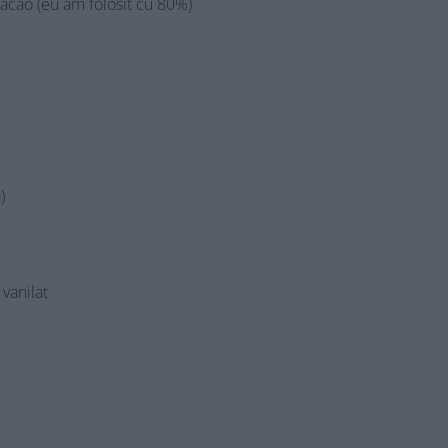
acao (eu am folosit cu 80%)
)
 vanilat