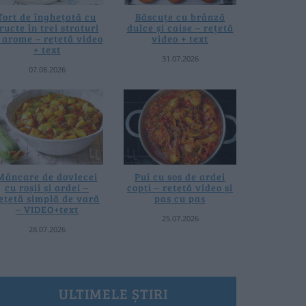
Tort de înghețată cu
Băscuțe cu brânză
ructe în trei straturi
dulce și caise – rețetă
i arome – rețetă video
video + text
+ text
31.07.2026
07.08.2026
Mâncare de dovlecei
Pui cu sos de ardei
cu roșii și ardei –
copți – rețetă video și
ețetă simplă de vară
pas cu pas
– VIDEO+text
25.07.2026
28.07.2026
ULTIMELE ȘTIRI