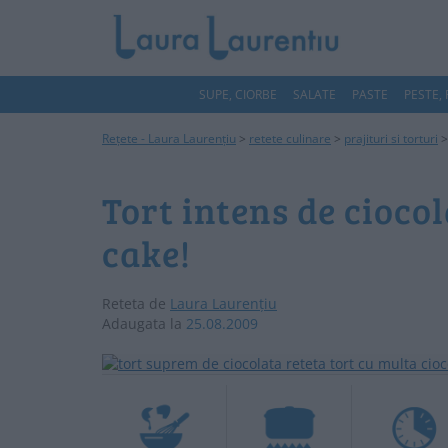
SUPE, CIORBE
SALATE
PASTE
PESTE,
Rețete - Laura Laurențiu
>
retete culinare
>
prajituri si torturi
Tort intens de cioco
cake!
Reteta de
Laura Laurențiu
Adaugata la
25.08.2009