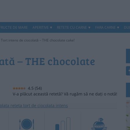
 FRUCTE DE MARE
APERITIVE
RETETE CU CARNE
FARA CARNE
DUL
>
Tort intens de ciocolată – THE chocolate cake!
lată – THE chocolate
4.5
(
54
)
V-a plăcut această retetă? Vă rugăm să ne dați o notă!