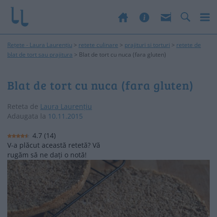
Rețete - Laura Laurențiu
>
retete culinare
>
prajituri si torturi
>
retete de
blat de tort sau prajitura
>
Blat de tort cu nuca (fara gluten)
Blat de tort cu nuca (fara gluten)
Reteta de
Laura Laurențiu
Adaugata la
10.11.2015
4.7
(
14
)
V-a plăcut această retetă? Vă
rugăm să ne dați o notă!