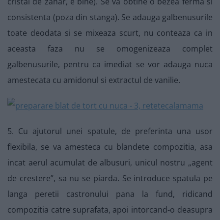
cristal de zahar, e bine). Se va obtine o bezea ferma si
consistenta (poza din stanga). Se adauga galbenusurile
toate deodata si se mixeaza scurt, nu conteaza ca in
aceasta faza nu se omogenizeaza complet
galbenusurile, pentru ca imediat se vor adauga nuca
amestecata cu amidonul si extractul de vanilie.
5. Cu ajutorul unei spatule, de preferinta una usor
flexibila, se va amesteca cu blandete compozitia, asa
incat aerul acumulat de albusuri, unicul nostru „agent
de crestere”, sa nu se piarda. Se introduce spatula pe
langa peretii castronului pana la fund, ridicand
compozitia catre suprafata, apoi intorcand-o deasupra