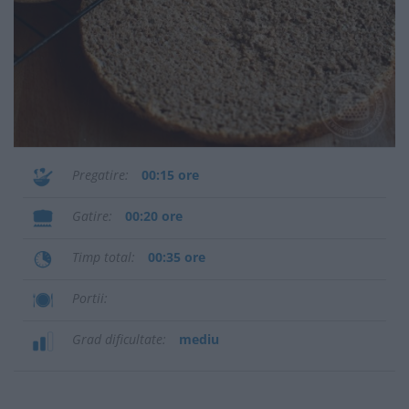
Pregatire
00:15 ore
Gatire
00:20 ore
Timp total
00:35 ore
Portii
Grad dificultate
mediu