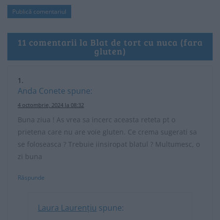
11 comentarii la Blat de tort cu nuca (fara
gluten)
Anda Conete
spune:
4 octombrie, 2024 la 08:32
Buna ziua ! As vrea sa incerc aceasta reteta pt o
prietena care nu are voie gluten. Ce crema sugerati sa
se foloseasca ? Trebuie iinsiropat blatul ? Multumesc, o
zi buna
Răspunde
Laura Laurențiu
spune: