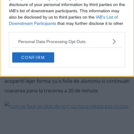
disclosure of your personal information by third parties on the
IAB’s list of downstream participants. This information may
also be disclosed by us to third parties on the
IAB’s List of
Downstream Participants
that may further disclose it to other
third parties.
Personal Data Processing Opt Outs
6. Se toarna imediat compozitia in forma dinainte
pregatita, se niveleaza si se da la copt in cuptorul
CONFIRM
preincalzit la 170 de grade Celsius la o inaltime medie.
In cazul in care blatul se rumeneste prea rapid,
acoperiti lejer forma cu o folie de aluminiu si continuati
coacerea pana la trecerea a 20 de minute.