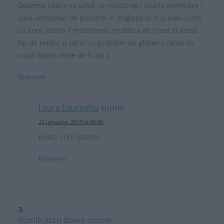
Doamna Laura va salut cu multdrag ! scurta intrebare !
oara amidonul de porumb in engleza ar fi acelasi lucru
cu corn starch ? multumesc multttca ati creat si acest
tip de reteta si ptcei cu problem de gluten ( celiac in
cazul fetitei mele de 5 ani )
Răspunde
Laura Laurențiu
spune:
22 ianuarie, 2019 la 05:46
Exact, corn starch!
Răspunde
dumitrascu doina
spune: