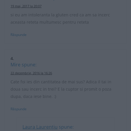
19 mai, 2017 la 20:07
si eu am intoleranta la gluten cred ca am sa incerc
aceasta reteta multumesc pentru reteta
Răspunde
Mire
spune:
22 decembrie, 2016 la 16:26
Cate foi ies din cantitatea de mai sus? Adica il tai in
doua sau incerc in trei? E la cuptor si promit o poza
dupa, daca iese bine. :)
Răspunde
Laura Laurențiu
spune: