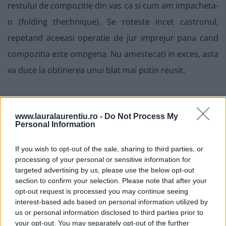
restului de compozitie din vas ca si cum am impacheta-
o (folding thechnique). Se roteste incet castronul,
repetand aceeasi operatie de jur imprejur pana cand
compozitia este omogena. Nu amestecati in exces, asta
va duce la obtinerea unui blat mai putin reusit.
www.lauralaurentiu.ro -
Do Not Process My
Personal Information
If you wish to opt-out of the sale, sharing to third parties, or
processing of your personal or sensitive information for
targeted advertising by us, please use the below opt-out
section to confirm your selection. Please note that after your
opt-out request is processed you may continue seeing
interest-based ads based on personal information utilized by
us or personal information disclosed to third parties prior to
your opt-out. You may separately opt-out of the further