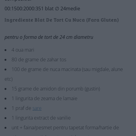
00:15
00:20
00:35
1 blat ∅ 24
medie
Ingrediente Blat De Tort Cu Nuca (Fara Gluten)
pentru o forma de tort de 24 cm diametru
4 oua mari
80 de grame de zahar tos
100 de grame de nuca macinata (sau migdale, alune
etc)
15 grame de amidon din porumb (gustin)
1 lingurita de zeama de lamaie
1 praf de
sare
1 lingurita extract de vanilie
unt + faina/pesmet pentru tapetat forma/hartie de