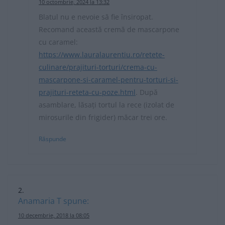
10 octombrie, 2024 la 13:32
Blatul nu e nevoie să fie însiropat.
Recomand această cremă de mascarpone
cu caramel:
https://www.lauralaurentiu.ro/retete-
culinare/prajituri-torturi/crema-cu-
mascarpone-si-caramel-pentru-torturi-si-
prajituri-reteta-cu-poze.html
. După
asamblare, lăsați tortul la rece (izolat de
mirosurile din frigider) măcar trei ore.
Răspunde
Anamaria T
spune:
10 decembrie, 2018 la 08:05