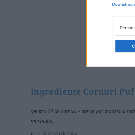
Downstream 
Persona
Ingrediente Cornuri Puf
(pentru 24 de cornuri – dar se pot modela si mai
mai multe)
1 kilogram de faina