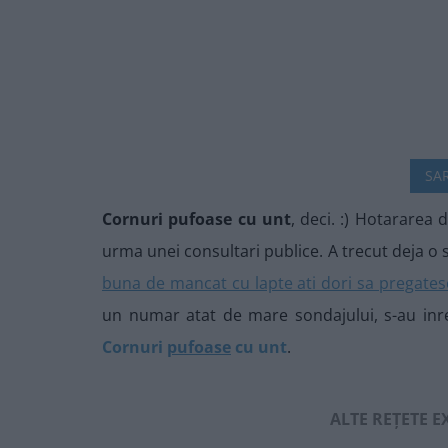
SAR
Cornuri pufoase cu unt
, deci. :) Hotararea 
urma unei consultari publice. A trecut deja 
buna de mancat cu lapte ati dori sa pregates
un numar atat de mare sondajului, s-au inre
Cornuri
pufoase
cu unt
.
ALTE REȚETE 