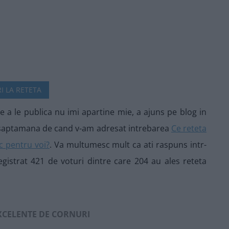
I LA RETETA
de a le publica nu imi apartine mie, a ajuns pe blog in
o saptamana de cand v-am adresat intrebarea
Ce reteta
c pentru voi?
. Va multumesc mult ca ati raspuns intr-
gistrat 421 de voturi dintre care 204 au ales reteta
EXCELENTE DE CORNURI