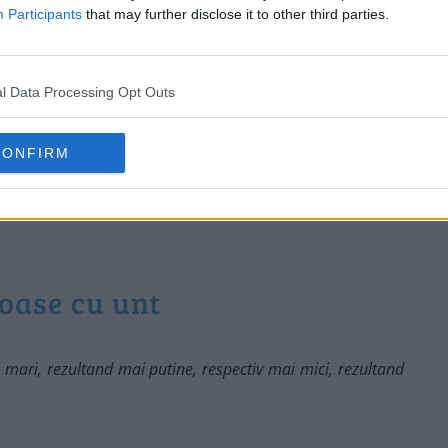
Participants
that may further disclose it to other third parties.
l Data Processing Opt Outs
CONFIRM
oase cu unt
 mari, rezultand mai putine, respectiv mai mici, rezultand