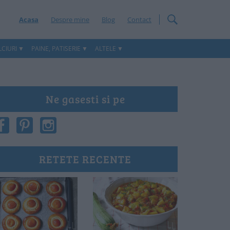
Acasa
Despre mine
Blog
Contact
CIURI
PAINE, PATISERIE
ALTELE
Ne gasesti si pe
RETETE RECENTE