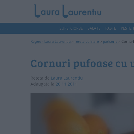
SUPE, CIORBE
SALATE
PASTE
PESTE,
Rețete - Laura Laurențiu
>
retete culinare
>
patiserie
>
Cornuri
Cornuri pufoase cu 
Reteta de
Laura Laurențiu
Adaugata la
20.11.2011