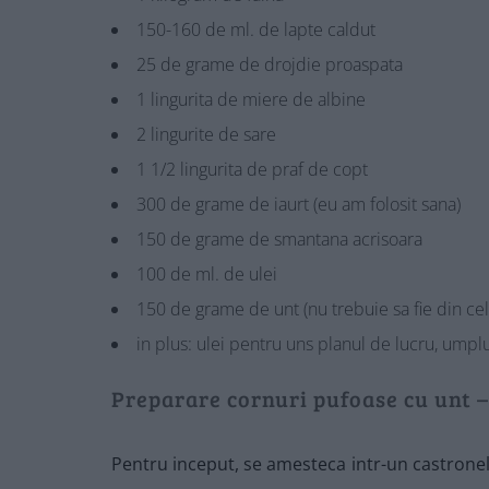
150-160 de ml. de lapte caldut
25 de grame de drojdie proaspata
1 lingurita de miere de albine
2 lingurite de sare
1 1/2 lingurita de praf de copt
300 de grame de iaurt (eu am folosit sana)
150 de grame de smantana acrisoara
100 de ml. de ulei
150 de grame de unt (nu trebuie sa fie din ce
in plus: ulei pentru uns planul de lucru, umpl
Preparare cornuri pufoase cu unt –
Pentru inceput, se amesteca intr-un castronel 