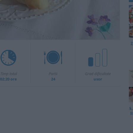
2
Timp total
Portii
Grad dificultate
02:20 ore
24
usor
4
p