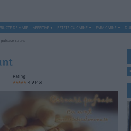
 FRUCTE DE MARE
APERITIVE
RETETE CU CARNE
FARA CARNE
DUL
 pufoase cu unt
unt
Rating
4.9
(
46
)