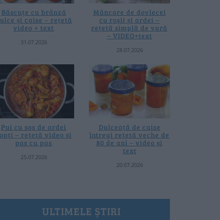
Băscuțe cu brânză
Mâncare de dovlecei
ulce și caise – rețetă
cu roșii și ardei –
video + text
rețetă simplă de vară
– VIDEO+text
31.07.2026
28.07.2026
Pui cu sos de ardei
Dulceață de caise
opți – rețetă video și
întregi rețetă veche de
pas cu pas
80 de ani – video și
text
25.07.2026
20.07.2026
ULTIMELE ȘTIRI