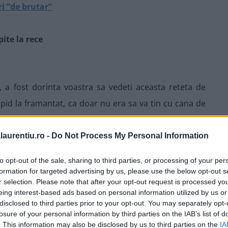
i ”de brutar”
ite la rece
 a fost dorinta voastra sa vedeti aceasta reteta de
pid la framantat, ca doar nu era sa va tin cu cana de
!
laurentiu.ro -
Do Not Process My Personal Information
 si care au in ele nu doar unt, ci tot ce e mai bun in
to opt-out of the sale, sharing to third parties, or processing of your per
iecare dintre voi. Sunt convinsa ca vor fi incantarea
formation for targeted advertising by us, please use the below opt-out s
fecta (si consistenta). Nu sunt deloc greu de facut, e
r selection. Please note that after your opt-out request is processed y
eing interest-based ads based on personal information utilized by us or
ea multa.
disclosed to third parties prior to your opt-out. You may separately opt-
losure of your personal information by third parties on the IAB’s list of
. This information may also be disclosed by us to third parties on the
IA