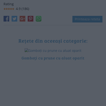
Rating
4.9
(
186
)
Printeaza reteta
Rețete din aceeași categorie:
Gomboţi cu prune cu aluat oparit