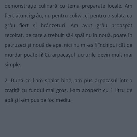
demonstrație culinară cu tema preparate locale. Am
fiert atunci grâu, nu pentru colivă, ci pentru o salată cu
grâu fiert și brânzeturi. Am avut grâu proaspăt
recoltat, pe care a trebuit să-l spăl nu în nouă, poate în
patruzeci și nouă de ape, nici nu mi-aș fi închipui cât de
murdar poate fi! Cu arpacașul lucrurile devin mult mai
simple.
2. După ce l-am spălat bine, am pus arpacașul într-o
cratiță cu fundul mai gros, l-am acoperit cu 1 litru de
apă și l-am pus pe foc mediu.