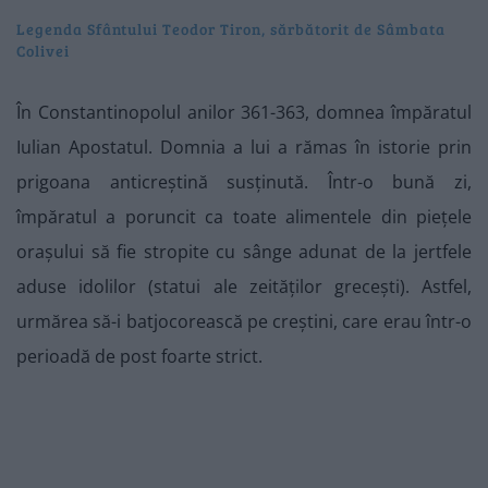
Legenda Sfântului Teodor Tiron, sărbătorit de Sâmbata
Colivei
În Constantinopolul anilor 361-363, domnea împăratul
Iulian Apostatul. Domnia a lui a rămas în istorie prin
prigoana anticreștină susținută. Într-o bună zi,
împăratul a poruncit ca toate alimentele din piețele
orașului să fie stropite cu sânge adunat de la jertfele
aduse idolilor (statui ale zeităților grecești). Astfel,
urmărea să-i batjocorească pe creștini, care erau într-o
perioadă de post foarte strict.