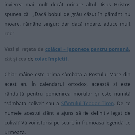
învierea mai mult decât oricare altul. Iisus Hristos
spunea că „Dacă bobul de grâu căzut în pământ nu
moare, rămâne singur; dar dacă moare, aduce mult
rod”.
Vezi și rețeta de
colăcei – japoneze pentru pomană
,
cât și cea
de
colac împletit
.
Chiar mâine este prima sâmbătă a Postului Mare din
acest an. În calendarul ortodox, această zi este
rânduită pentru pomenirea morților și este numită
”sâmbăta colivei” sau a
Sfântului Teodor Tiron
. De ce
numele acestui sfânt a ajuns să fie definitiv legat de
colivă? Vă voi istorisi pe scurt, în frumoasa legendă ce
urmează.