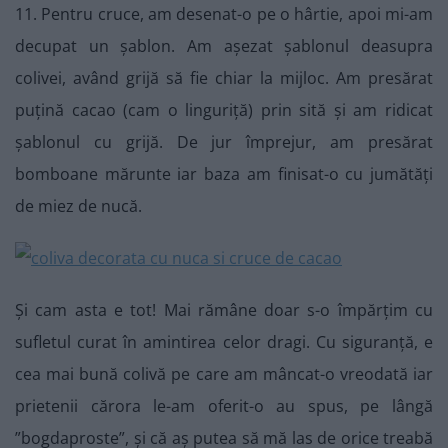
11. Pentru cruce, am desenat-o pe o hârtie, apoi mi-am
decupat un șablon. Am așezat șablonul deasupra
colivei, având grijă să fie chiar la mijloc. Am presărat
puțină cacao (cam o linguriță) prin sită și am ridicat
șablonul cu grijă. De jur împrejur, am presărat
bomboane mărunte iar baza am finisat-o cu jumătăți
de miez de nucă.
Și cam asta e tot! Mai rămâne doar s-o împărțim cu
sufletul curat în amintirea celor dragi. Cu siguranță, e
cea mai bună colivă pe care am mâncat-o vreodată iar
prietenii cărora le-am oferit-o au spus, pe lângă
”bogdaproste”, și că aș putea să mă las de orice treabă