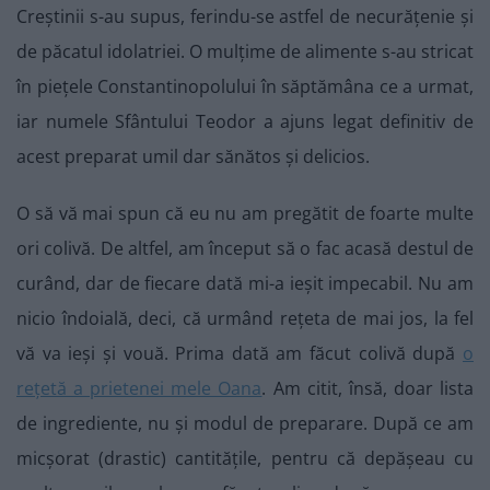
Creștinii s-au supus, ferindu-se astfel de necurățenie și
de păcatul idolatriei. O mulțime de alimente s-au stricat
în piețele Constantinopolului în săptămâna ce a urmat,
iar numele Sfântului Teodor a ajuns legat definitiv de
acest preparat umil dar sănătos și delicios.
O să vă mai spun că eu nu am pregătit de foarte multe
ori colivă. De altfel, am început să o fac acasă destul de
curând, dar de fiecare dată mi-a ieșit impecabil. Nu am
nicio îndoială, deci, că urmând rețeta de mai jos, la fel
vă va ieși și vouă. Prima dată am făcut colivă după
o
rețetă a prietenei mele Oana
. Am citit, însă, doar lista
de ingrediente, nu și modul de preparare. După ce am
micșorat (drastic) cantitățile, pentru că depășeau cu