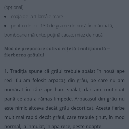
(opțional)
coaja de la 1 lămâie mare
pentru decor: 130 de grame de nucă fin măcinată,
bomboane mărunte, puțină cacao, miez de nucă
Mod de preparare coliva rețetă tradițională –
fierberea grâului
1. Tradiția spune că grâul trebuie spălat în nouă ape
reci. Eu am folosit arpacaș din grâu, pe care nu am
numărat în câte ape l-am spălat, dar am continuat
până ce apa a rămas limpede. Arpacașul din grâu nu
este nimic altceva decât grâu decorticat. Acesta fierbe
mult mai rapid decât grâul, care trebuie ținut, în mod
normal, la înmuiat, în apă rece, peste noapte.