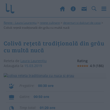
Rețete - Laura Laurențiu
>
retete culinare
>
deserturi si dulciuri de casa
>
Colivă rețetă tradițională din grâu cu multă nucă
Colivă rețetă tradițională din grâu
cu multă nucă
Reteta de
Laura Laurențiu
Rating
Adaugata la
15.03.2019
4.9
(
186
)
Pregatire
00:30 ore
Gatire
00:50 ore
Timp total
01:20 ore