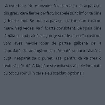
răcește bine. Nu e nevoie să facem asta cu arpacașul
din grâu, care fierbe perfect, boabele sunt înflorite bine
și foarte moi. Se pune arpacașul fiert într-un castron
mare. Veți vedea, va fi foarte consistent. Se spală bine
lămâia cu apă caldă, se șterge și rade direct în castron,
vom avea nevoie doar de partea galbenă de la
suprafață. Se adaugă nuca măcinată și nuca tăiată la
cuțit, neapărat să o puneți așa, pentru că va crea o
textură plăcută. Adăugăm și vanilia și stafidele înmuiate
cu tot cu romul în care s-au scăldat (opțional).