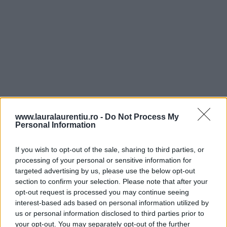
www.lauralaurentiu.ro -
Do Not Process My
Personal Information
3. Eu am folosit roșii proaspete, pe care le-am opărit și
le-am decojit exact cum am explicat în
rețeta de sos
If you wish to opt-out of the sale, sharing to third parties, or
marinara
, nu demult publicată. După decojire, am
processing of your personal or sensitive information for
targeted advertising by us, please use the below opt-out
mărunțit roșiile la blender, până când am obținut o
section to confirm your selection. Please note that after your
passata groasă. Dacă folosiți passata – făcută în avans
opt-out request is processed you may continue seeing
interest-based ads based on personal information utilized by
sau cumpărată – săriți acest pas și consultați lista de
us or personal information disclosed to third parties prior to
your opt-out. You may separately opt-out of the further
ingrediente pentru gramaj.