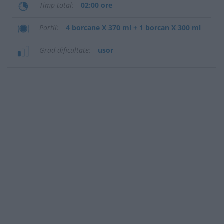
Timp total
02:00 ore
Portii
4 borcane X 370 ml + 1 borcan X 300 ml
Grad dificultate
usor