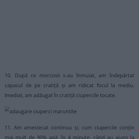
10. După ce morcovii s-au înmuiat, am îndepărtat
capacul de pe cratiță și am ridicat focul la mediu.
Imediat, am adăugat în cratiță ciupercile tocate.
11. Am amestecat continuu și, cum ciupercile conțin
mai mult de 90% apă, în 4 minute, când au ajuns la