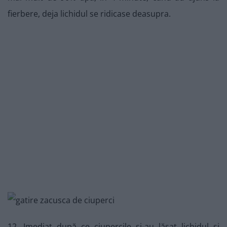
fierbere, deja lichidul se ridicase deasupra.
12. Imediat după ce ciupercile și-au lăsat lichidul și