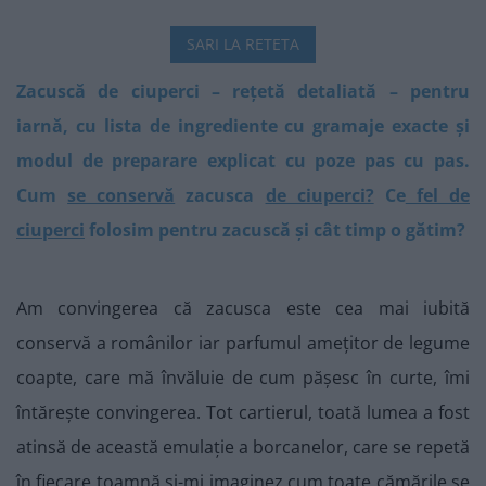
SARI LA RETETA
Zacuscă de ciuperci – rețetă detaliată – pentru
iarnă, cu lista de ingrediente cu gramaje exacte și
modul de preparare explicat cu poze pas cu pas.
Cum
se conservă
zacusca
de ciuperci?
Ce
fel de
ciuperci
folosim pentru zacuscă și cât timp o gătim?
Am convingerea că zacusca este cea mai iubită
conservă a românilor iar parfumul amețitor de legume
coapte, care mă învăluie de cum pășesc în curte, îmi
întărește convingerea. Tot cartierul, toată lumea a fost
atinsă de această emulație a borcanelor, care se repetă
în fiecare toamnă și-mi imaginez cum toate cămările se