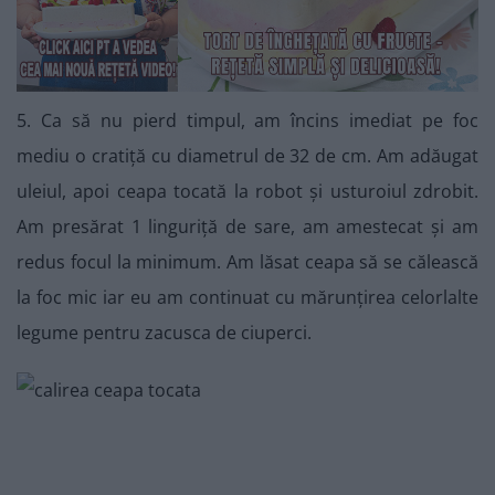
5. Ca să nu pierd timpul, am încins imediat pe foc
mediu o cratiță cu diametrul de 32 de cm. Am adăugat
uleiul, apoi ceapa tocată la robot și usturoiul zdrobit.
Am presărat 1 linguriță de sare, am amestecat și am
redus focul la minimum. Am lăsat ceapa să se călească
la foc mic iar eu am continuat cu mărunțirea celorlalte
legume pentru zacusca de ciuperci.