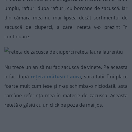
umplu, rafturi după rafturi, cu borcane de zacuscă. Iar
din cămara mea nu mai lipsea decât sortimentul de
zacuscă de ciuperci, a cărei rețetă v-o prezint în
continuare.
Nu trece un an să nu fac zacuscă de vinete. Pe aceasta
o fac după
rețeta mătușii Laura
, sora tatii. Îmi place
foarte mult cum iese și n-aș schimba-o niciodată, asta
rămâne referința mea în materie de zacuscă. Această
rețetă o găsiți cu un click pe poza de mai jos.