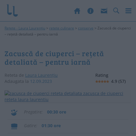
Rețete - Laura Laurențiu
>
retete culinare
>
conserve
>
Zacuscă de ciuperci
– rețetă detaliată – pentru iarnă
Zacuscă de ciuperci – rețetă
detaliată – pentru iarnă
Reteta de
Laura Laurențiu
Rating
Adaugata la
12.09.2023
4.9
(
57
)
Pregatire
00:30 ore
Gatire
01:30 ore