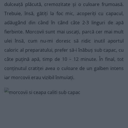
dulceață plăcută, cremozitate și o culoare frumoasă.
Trebuie, însă, gătiți la foc mic, acoperiți cu capacul,
adăugând din când în când câte 2-3 linguri de apă
fierbinte. Morcovii sunt mai uscați, parcă cer mai mult
ulei însă, cum nu-mi doresc să ridic inutil aportul
caloric al preparatului, prefer să-i înăbuș sub capac, cu
câte puțină apă, timp de 10 – 12 minute. În final, tot
conținutul cratiței avea o culoare de un galben intens
iar morcovii erau vizibil înmuiați.