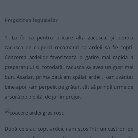
Pregătirea legumelor
1. La fel ca pentru oricare altă zacuscă, și pentru
zacusca de ciuperci recomand ca ardeii să fie copți.
Coacerea ardeilor favorizează o gătire mai rapidă a
preparatului și, totodată, zacusca va avea un gust mai
bun. Așadar, prima dată am spălat ardeii, i-am zvântat
bine apoi i-am perpelit pe grătar, cât să prindă urme de
arsură pe pieliță, de jur împrejur.
După ce s-au copt ardeii, i-am scos într-un castron pe