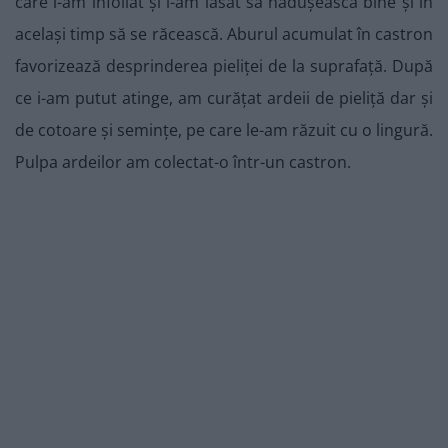
care l-am înfoliat și i-am lăsat să nădușească bine și în
același timp să se răcească. Aburul acumulat în castron
favorizează desprinderea pieliței de la suprafață. După
ce i-am putut atinge, am curățat ardeii de pieliță dar și
de cotoare și semințe, pe care le-am răzuit cu o lingură.
Pulpa ardeilor am colectat-o într-un castron.