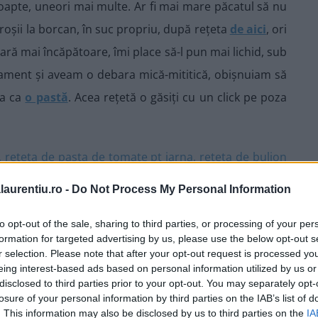
 coapte, uneori mai multe. Ar fi mai mare păcatul să nu
 roșii la borcan, în suc propriu, după rețeta
de aici
, ori
ră mai încăpătoare, îmi place să-l pun mai lichid, sub
tament și aveam o debara mică-mititică, obișnuiam să
ea ca
o pastă
. Acea rețetă o găsiți cu un click pe poza
laurentiu.ro -
Do Not Process My Personal Information
dacă preferați), o găsiți în cele ce urmează.
to opt-out of the sale, sharing to third parties, or processing of your per
formation for targeted advertising by us, please use the below opt-out s
r selection. Please note that after your opt-out request is processed y
eing interest-based ads based on personal information utilized by us or
disclosed to third parties prior to your opt-out. You may separately opt-
losure of your personal information by third parties on the IAB’s list of
. This information may also be disclosed by us to third parties on the
IA