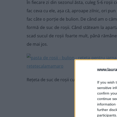
În fiecare zi din sezonul ăsta, culeg 5-6 roșii
fac ceva cu ele, așa că, aproape zilnic, ori pun
fac câte o porție de bulion. De când am o căma
formă de suc de roșii. Când stăteam la apar
scad sucul de roșii foarte mult, până rămân
de mai jos.
www.laura
Rețeta de suc de roșii cu busuioc (sau simplu, 
If you wish 
sensitive in
confirm you
continue se
information 
further disc
participants