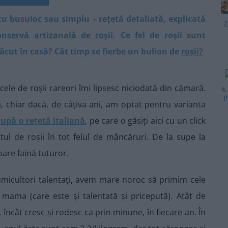
 cu busuioc sau simplu – rețetă detaliată, explicată
2
onservă artizanală
de roșii
. Ce fel de roșii sunt
ăcut în casă? Cât timp se fierbe un bulion de
roșii?
ele de roșii rareori îmi lipsesc niciodată din cămară.
4
p
, chiar dacă, de câțiva ani, am optat pentru varianta
după o rețetă italiană
, pe care o găsiți aici cu un click
stul de roșii în tot felul de mâncăruri. De la supe la
voare faină tuturor.
umicultori talentați, avem mare noroc să primim cele
mama (care este și talentată și pricepută). Atât de
încât cresc și rodesc ca prin minune, în fiecare an. În