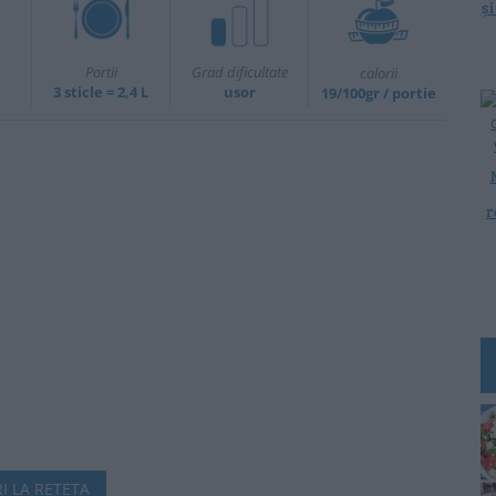
ș
Portii
Grad dificultate
calorii
3 sticle = 2,4 L
usor
19/100gr / portie
r
I LA RETETA