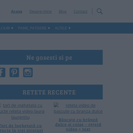
Acasa
Despre mine
Blog
Contact
CIURI
PAINE, PATISERIE
ALTELE
Ne gasesti si pe
RETETE RECENTE
Băscuțe cu brânză
dulce și caise – rețetă
Tort de înghețată cu
video + text
ructe în trei straturi