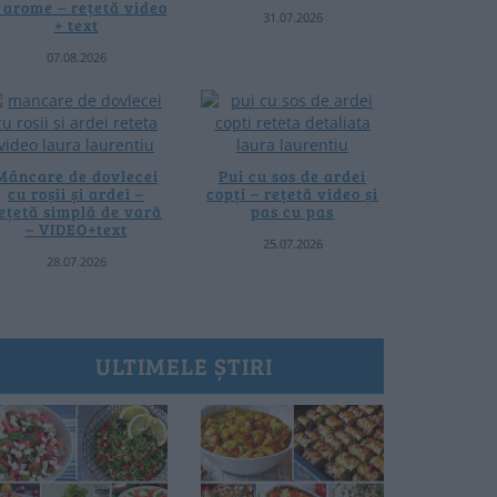
i arome – rețetă video
31.07.2026
+ text
07.08.2026
Mâncare de dovlecei
Pui cu sos de ardei
cu roșii și ardei –
copți – rețetă video și
ețetă simplă de vară
pas cu pas
– VIDEO+text
25.07.2026
28.07.2026
ULTIMELE ȘTIRI