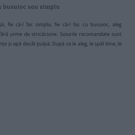
u busuioc sau simplu
, fie că-l fac simplu, fie că-l fac cu busuioc, aleg
 fără urme de stricăciune. Soiurile recomandate sunt
e și apă decât pulpă. După ce le aleg, le spăl bine, le