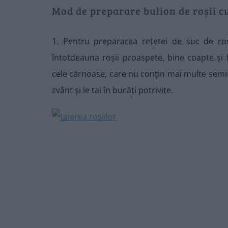
Mod de preparare bulion de roșii c
1. Pentru prepararea rețetei de suc de roșii
întotdeauna roșii proaspete, bine coapte și
cele cărnoase, care nu conțin mai multe seminț
zvânt și le tai în bucăți potrivite.