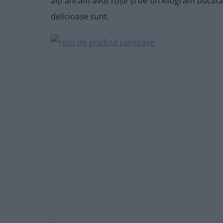
alți ani am avut roșii și de un kilogram bucat
delicioase sunt.