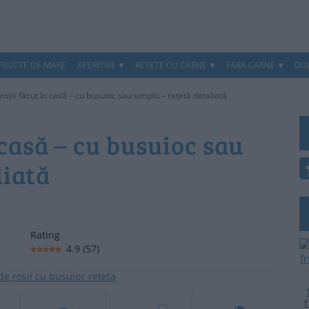
 FRUCTE DE MARE
APERITIVE
RETETE CU CARNE
FARA CARNE
DUL
roșii făcut în casă – cu busuioc sau simplu – rețetă detaliată
 casă – cu busuioc sau
liată
Rating
4.9
(
57
)
f