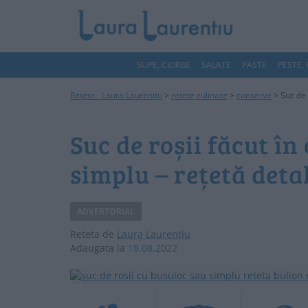
SUPE, CIORBE
SALATE
PASTE
PESTE,
Rețete - Laura Laurențiu
>
retete culinare
>
conserve
>
Suc de 
Suc de roșii făcut în
simplu – rețetă deta
ADVERTORIAL
Reteta de
Laura Laurențiu
Adaugata la
18.08.2022