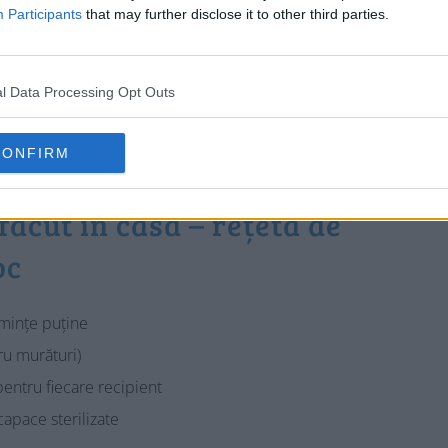
Participants
that may further disclose it to other third parties.
l Data Processing Opt Outs
CONFIRM
făcut în casă – rețetă de
oc
emințe puține
ru murături)
pentru fiecare recipient
capace sterilizate