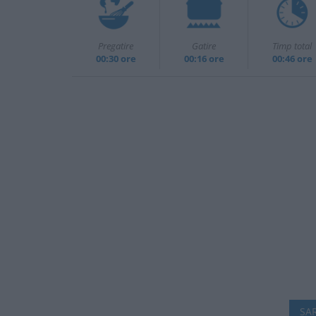
Pregatire
Gatire
Timp total
00:30 ore
00:16 ore
00:46 ore
SAR