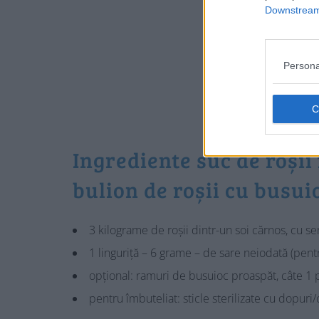
Downstream 
Persona
Ingrediente suc de roșii 
bulion de roșii cu busui
3 kilograme de roșii dintr-un soi cărnos, cu s
1 linguriță – 6 grame – de sare neiodată (pent
opțional: ramuri de busuioc proaspăt, câte 1 
pentru îmbuteliat: sticle sterilizate cu dopuri/