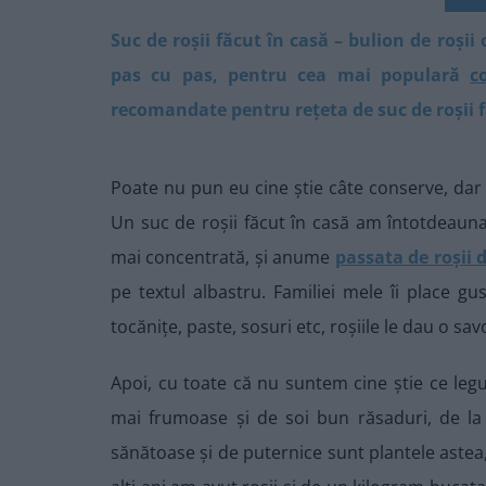
Suc de roșii făcut în casă – bulion de roșii
pas cu pas, pentru cea mai populară
c
recomandate pentru rețeta de suc de roșii f
Poate nu pun eu cine știe câte conserve, dar c
Un suc de roșii făcut în casă am întotdeauna
mai concentrată, și anume
passata de roșii 
pe textul albastru. Familiei mele îi place gu
tocănițe, paste, sosuri etc, roșiile le dau o sa
Apoi, cu toate că nu suntem cine știe ce leg
mai frumoase și de soi bun răsaduri, de la 
sănătoase și de puternice sunt plantele astea, 