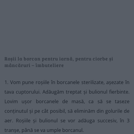
Roșii la borcan pentru iarnă, pentru ciorbe și
mâncăruri – îmbuteliere
1. Vom pune roșiile în borcanele sterilizate, așezate în
tava cuptorului. Adăugăm treptat și bulionul fierbinte.
Lovim ușor borcanele de masă, ca să se taseze
conținutul și pe cât posibil, să eliminăm din golurile de
aer. Roșiile și bulionul se vor adăuga succesiv, în 3
tranșe, până se va umple borcanul.