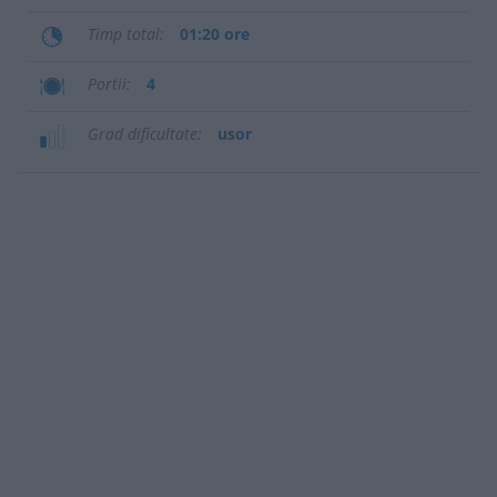
Timp total
01:20 ore
Portii
4
Grad dificultate
usor