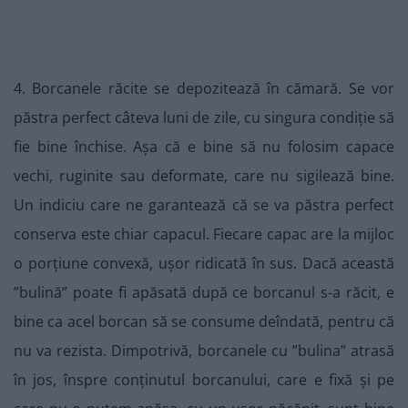
4. Borcanele răcite se depozitează în cămară. Se vor
păstra perfect câteva luni de zile, cu singura condiție să
fie bine închise. Așa că e bine să nu folosim capace
vechi, ruginite sau deformate, care nu sigilează bine.
Un indiciu care ne garantează că se va păstra perfect
conserva este chiar capacul. Fiecare capac are la mijloc
o porțiune convexă, ușor ridicată în sus. Dacă această
”bulină” poate fi apăsată după ce borcanul s-a răcit, e
bine ca acel borcan să se consume deîndată, pentru că
nu va rezista. Dimpotrivă, borcanele cu ”bulina” atrasă
în jos, înspre conținutul borcanului, care e fixă și pe