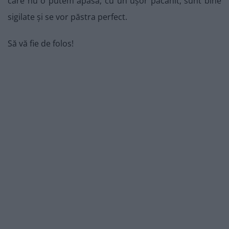
care nu o putem apăsa, cu un ușor păcănit, sunt bine
sigilate și se vor păstra perfect.
Să vă fie de folos!