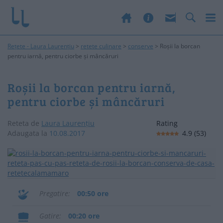
Rețete - Laura Laurențiu
>
retete culinare
>
conserve
>
Roșii la borcan
pentru iarnă, pentru ciorbe și mâncăruri
Roșii la borcan pentru iarnă,
pentru ciorbe și mâncăruri
Reteta de
Laura Laurențiu
Rating
Adaugata la
10.08.2017
4.9
(
53
)
Pregatire
00:50 ore
Gatire
00:20 ore