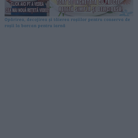
Opărirea, decojirea și tăierea roșiilor pentru conserva de
roșii la borcan pentru iarnă