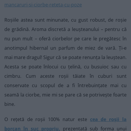
Roșiile astea sunt minunate, cu gust robust, de roșie
de grădină. Aroma discretă a leușteanului – pentru că
nu pun mult – oferă ciorbelor pe care le pregătesc în
anotimpul hibernal un parfum de miez de vară. Ți-e
mai mare dragul! Sigur că se poate renunța la leuștean.
Acesta se poate înlocui cu țelină, cu busuioc sau cu
cimbru. Cum aceste roșii tăiate în cuburi sunt
conservate cu scopul de a fi întrebuințate mai cu
seamă la ciorbe, mie mi se pare că se potrivește foarte
bine.
O rețetă de roșii 100% natur este
cea de roșii la
borcan în suc propriu,
prezentată sub forma unui