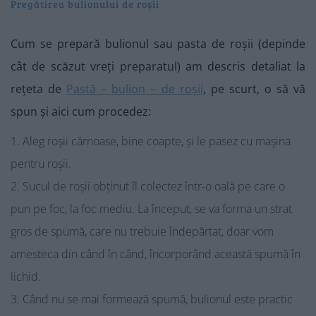
Pregătirea bulionului de roșii
Cum se prepară bulionul sau pasta de roșii (depinde
cât de scăzut vreți preparatul) am descris detaliat la
rețeta de
Pastă – bulion – de roșii
, pe scurt, o să vă
spun și aici cum procedez:
Aleg roșii cărnoase, bine coapte, și le pasez cu mașina
pentru roșii.
Sucul de roșii obținut îl colectez într-o oală pe care o
pun pe foc, la foc mediu. La început, se va forma un strat
gros de spumă, care nu trebuie îndepărtat, doar vom
amesteca din când în când, încorporând această spumă în
lichid.
Când nu se mai formează spumă, bulionul este practic