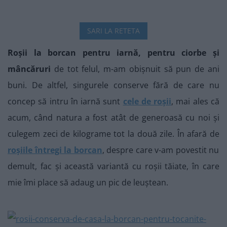
SARI LA RETETA
Roșii la borcan pentru iarnă, pentru ciorbe și
mâncăruri
de tot felul, m-am obișnuit să pun de ani
buni. De altfel, singurele conserve fără de care nu
concep să intru în iarnă sunt
cele de roșii
, mai ales că
acum, când natura a fost atât de generoasă cu noi și
culegem zeci de kilograme tot la două zile. În afară de
roșiile întregi la borcan
, despre care v-am povestit nu
demult, fac și această variantă cu roșii tăiate, în care
mie îmi place să adaug un pic de leuștean.