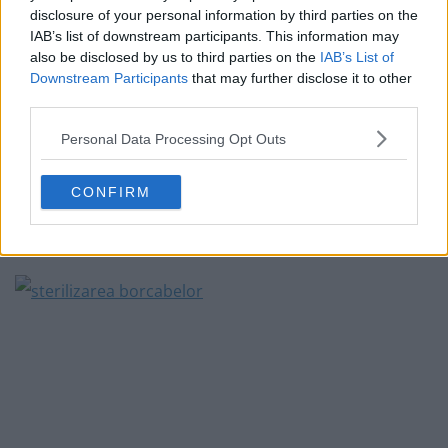
disclosure of your personal information by third parties on the
IAB’s list of downstream participants. This information may
also be disclosed by us to third parties on the
IAB’s List of
Sterilizarea borcanelor pentru conserva de roșii la
Downstream Participants
that may further disclose it to other
borcan, pentru iarnă
third parties.
Personal Data Processing Opt Outs
Pentru sterilizare, recomand să urmezi pașii descriși în
articolul meu despre sterilizarea recipientelor și
CONFIRM
capacelor
folosite pentru conservele de casă. Articolul
îl găsești cu un click pe poza ce urmează mai jos.