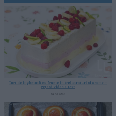
Tort de înghețată cu fructe în trei straturi și arome –
rețetă video + text
07.08.2026