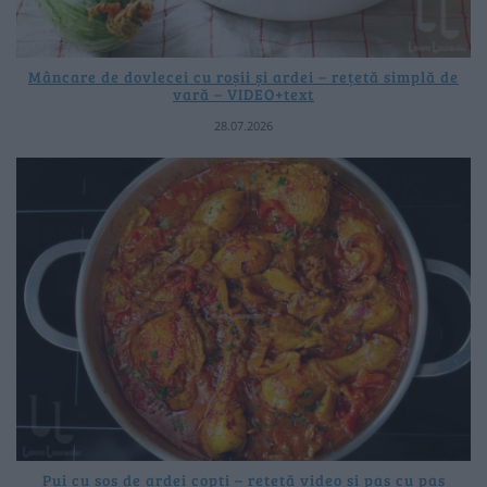
Mâncare de dovlecei cu roșii și ardei – rețetă simplă de
vară – VIDEO+text
28.07.2026
Pui cu sos de ardei copți – rețetă video și pas cu pas