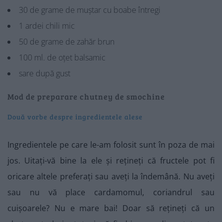
30 de grame de muștar cu boabe întregi
1 ardei chili mic
50 de grame de zahăr brun
100 ml. de oțet balsamic
sare după gust
Mod de preparare chutney de smochine
Două vorbe despre ingredientele alese
Ingredientele pe care le-am folosit sunt în poza de mai
jos. Uitați-vă bine la ele și rețineți că fructele pot fi
oricare altele preferați sau aveți la îndemână. Nu aveți
sau nu vă place cardamomul, coriandrul sau
cuișoarele? Nu e mare bai! Doar să rețineți că un