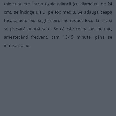
taie cubulețe. Într-o tigaie adâncă (cu diametrul de 24
cm), se încinge uleiul pe foc mediu, Se adaugă ceapa
tocată, usturoiul și ghimbirul. Se reduce focul la mic și
se presară puțină sare. Se călește ceapa pe foc mic,
amestecând frecvent, cam 13-15 minute, până se
înmoaie bine.