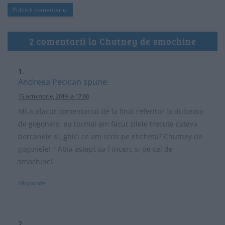
2 comentarii la Chutney de smochine
Andreea Pecican
spune:
15 octombrie, 2019 la 17:00
Mi-a placut comentariul de la final referitor la dulceata
de gogonele; eu tocmai am facut zilele trecute cateva
borcanele si, ghici ce am scris pe eticheta? Chutney de
gogonele! ? Abia astept sa-l incerc si pe cel de
smochine!
Răspunde