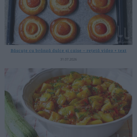
Băscuțe cu brânză dulce și caise – rețetă video + text
31.07.2026