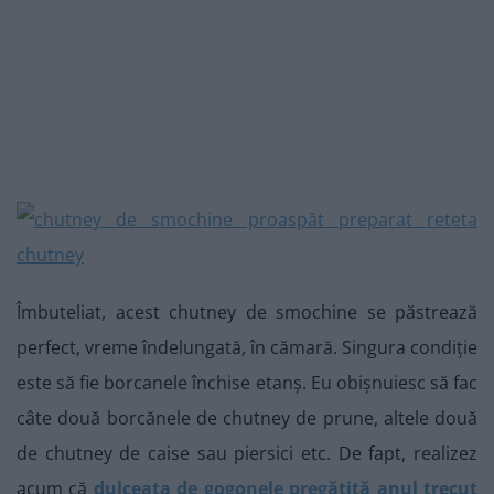
Îmbuteliat, acest chutney de smochine se păstrează
perfect, vreme îndelungată, în cămară. Singura condiție
este să fie borcanele închise etanș. Eu obișnuiesc să fac
câte două borcănele de chutney de prune, altele două
de chutney de caise sau piersici etc. De fapt, realizez
acum că
dulceața de gogonele pregătită anul trecut