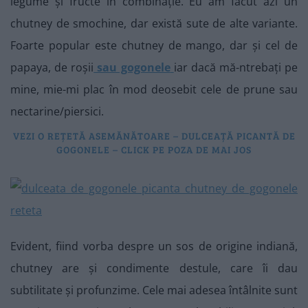
legume și fructe în combinație. Eu am făcut azi un
chutney de smochine, dar există sute de alte variante.
Foarte popular este chutney de mango, dar și cel de
papaya, de roșii
sau gogonele
iar dacă mă-ntrebați pe
mine, mie-mi plac în mod deosebit cele de prune sau
nectarine/piersici.
VEZI O REȚETĂ ASEMĂNĂTOARE – DULCEAȚĂ PICANTĂ DE
GOGONELE – CLICK PE POZA DE MAI JOS
Evident, fiind vorba despre un sos de origine indiană,
chutney are și condimente destule, care îi dau
subtilitate și profunzime. Cele mai adesea întâlnite sunt