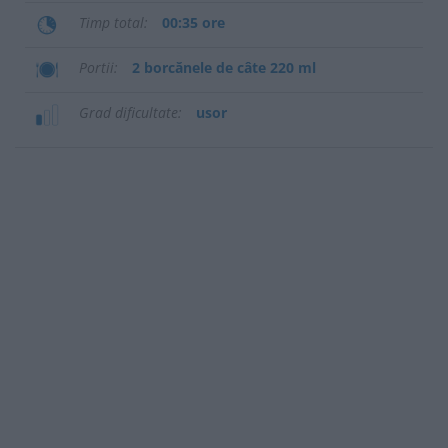
Timp total
00:35 ore
Portii
2 borcănele de câte 220 ml
Grad dificultate
usor