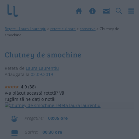
Rețete - Laura Laurențiu
>
retete culinare
>
conserve
>
Chutney de
smochine
Chutney de smochine
Reteta de
Laura Laurențiu
Adaugata la
02.09.2019
4.9
(
38
)
V-a plăcut această retetă? Vă
rugăm să ne dați o notă!
Pregatire
00:05 ore
Gatire
00:30 ore