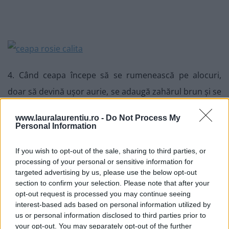
4. Când ceapa începe să se rumenească pe alocuri,
doar să devină ușor aurie, se adaugă zahărul brun și se
amestecă repede. Dacă se poate înlocui zahărul?
www.lauralaurentiu.ro -
Do Not Process My
Probabil, dar zahărul este unul dintre ingredientele
Personal Information
specifice pentru chutney, fără de care nu va mai avea
If you wish to opt-out of the sale, sharing to third parties, or
aceeași textură și nici același gust. Se amestecă în
processing of your personal or sensitive information for
continuu timp de un minut.
targeted advertising by us, please use the below opt-out
section to confirm your selection. Please note that after your
opt-out request is processed you may continue seeing
interest-based ads based on personal information utilized by
us or personal information disclosed to third parties prior to
your opt-out. You may separately opt-out of the further