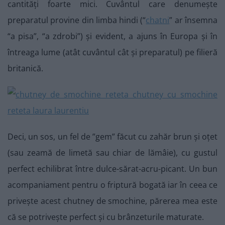
cantități foarte mici. Cuvântul care denumește
preparatul provine din limba hindi (“
chatni
” ar însemna
“a pisa”, “a zdrobi”) și evident, a ajuns în Europa și în
întreaga lume (atât cuvântul cât și preparatul) pe filieră
britanică.
Deci, un sos, un fel de ”gem” făcut cu zahăr brun și oțet
(sau zeamă de limetă sau chiar de lămâie), cu gustul
perfect echilibrat între dulce-sărat-acru-picant. Un bun
acompaniament pentru o friptură bogată iar în ceea ce
privește acest chutney de smochine, părerea mea este
că se potrivește perfect și cu brânzeturile maturate.