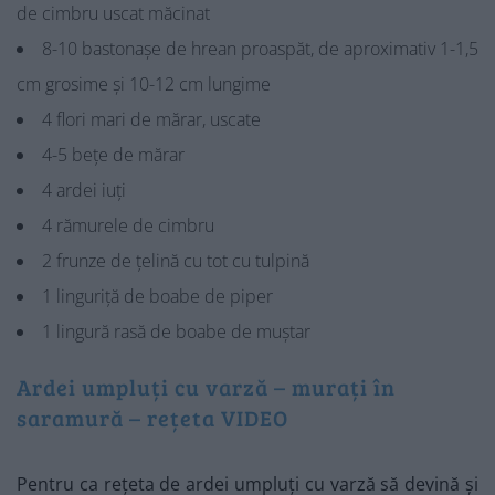
de cimbru uscat măcinat
8-10 bastonașe de hrean proaspăt, de aproximativ 1-1,5
cm grosime și 10-12 cm lungime
4 flori mari de mărar, uscate
4-5 bețe de mărar
4 ardei iuți
4 rămurele de cimbru
2 frunze de țelină cu tot cu tulpină
1 linguriță de boabe de piper
1 lingură rasă de boabe de muștar
Ardei umpluți cu varză – murați în
saramură – rețeta VIDEO
Pentru ca rețeta de ardei umpluți cu varză să devină și