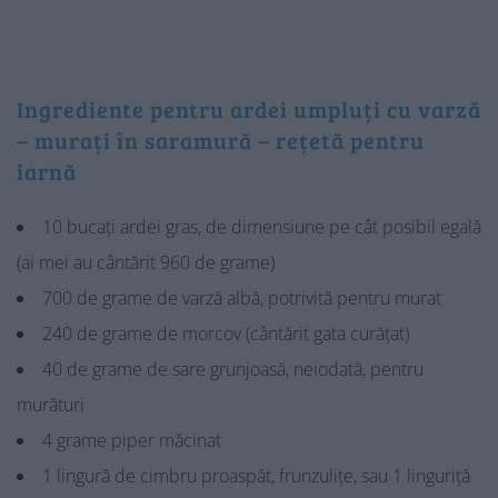
Ingrediente pentru ardei umpluți cu varză
– murați în saramură – rețetă pentru
iarnă
10 bucați ardei gras, de dimensiune pe cât posibil egală
(ai mei au cântărit 960 de grame)
700 de grame de varză albă, potrivită pentru murat
240 de grame de morcov (cântărit gata curățat)
40 de grame de sare grunjoasă, neiodată, pentru
murături
4 grame piper măcinat
1 lingură de cimbru proaspăt, frunzulițe, sau 1 linguriță