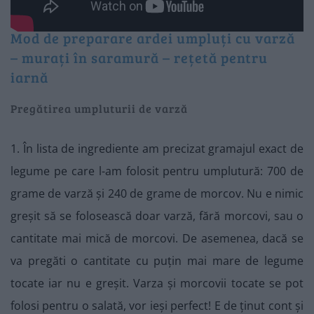
Mod de preparare ardei umpluți cu varză
– murați în saramură – rețetă pentru
iarnă
Pregătirea umpluturii de varză
1. În lista de ingrediente am precizat gramajul exact de
legume pe care l-am folosit pentru umplutură: 700 de
grame de varză și 240 de grame de morcov. Nu e nimic
greșit să se folosească doar varză, fără morcovi, sau o
cantitate mai mică de morcovi. De asemenea, dacă se
va pregăti o cantitate cu puțin mai mare de legume
tocate iar nu e greșit. Varza și morcovii tocate se pot
folosi pentru o salată, vor ieși perfect! E de ținut cont și