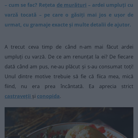
– cum se fac? Rețeta
de murături
– ardei umpluți cu
varză tocată – pe care o găsiți mai jos e ușor de
urmat, cu gramaje exacte și multe detalii de ajutor.
A trecut ceva timp de când n-am mai făcut ardei
umpluți cu varză. De ce am renunțat la ei? De fiecare
dată când am pus, ne-au plăcut și s-au consumat toți!
Unul dintre motive trebuie să fie că fiica mea, mică
fiind, nu era prea încântată. Ea aprecia strict
castraveții
și
conopida
.