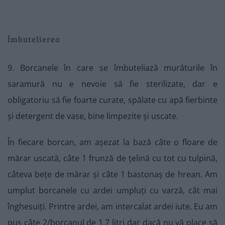
Îmbutelierea
9. Borcanele în care se îmbuteliază murăturile în
saramură nu e nevoie să fie sterilizate, dar e
obligatoriu să fie foarte curate, spălate cu apă fierbinte
și detergent de vase, bine limpezite și uscate.
În fiecare borcan, am așezat la bază câte o floare de
mărar uscată, câte 1 frunză de țelină cu tot cu tulpină,
câteva bețe de mărar și câte 1 bastonaș de hrean. Am
umplut borcanele cu ardei umpluți cu varză, cât mai
înghesuiți. Printre ardei, am intercalat ardei iute. Eu am
pus câte 2/borcanul de 1,7 litri dar dacă nu vă place să