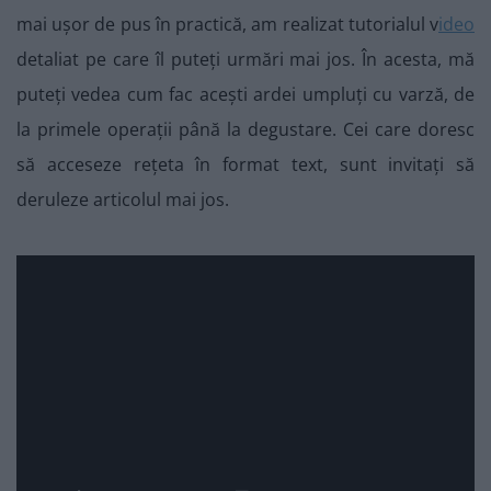
mai ușor de pus în practică, am realizat tutorialul v
ideo
detaliat pe care îl puteți urmări mai jos. În acesta, mă
puteți vedea cum fac acești ardei umpluți cu varză, de
la primele operații până la degustare. Cei care doresc
să acceseze rețeta în format text, sunt invitați să
deruleze articolul mai jos.