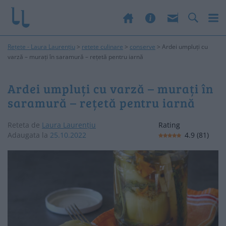
Rețete - Laura Laurențiu
>
retete culinare
>
conserve
>
Ardei umpluți cu
varză – murați în saramură – rețetă pentru iarnă
Ardei umpluți cu varză – murați în
saramură – rețetă pentru iarnă
Reteta de
Laura Laurențiu
Rating
Adaugata la
25.10.2022
4.9
(
81
)