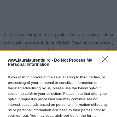
2. Cel mai simplu e să prelucrăm atât varza cât și
morcovii cu robotul de bucătărie. Dacă nu avem robot,
se poate folosi o mandolină sau se pot rade morcovii și
varza se poate toca din cuțit. Eu am atașat dispozitivul
www.lauralaurentiu.ro -
Do Not Process My
Personal Information
pentru feliere la robot și mi-a relucrat toată varza în
vreo 2 minute.
If you wish to opt-out of the sale, sharing to third parties, or
processing of your personal or sensitive information for
targeted advertising by us, please use the below opt-out
section to confirm your selection. Please note that after your
opt-out request is processed you may continue seeing
interest-based ads based on personal information utilized by
us or personal information disclosed to third parties prior to
your opt-out. You may separately opt-out of the further