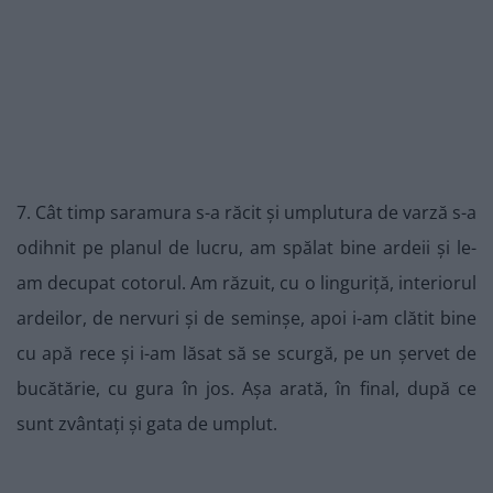
7. Cât timp saramura s-a răcit și umplutura de varză s-a
odihnit pe planul de lucru, am spălat bine ardeii și le-
am decupat cotorul. Am răzuit, cu o linguriță, interiorul
ardeilor, de nervuri și de seminșe, apoi i-am clătit bine
cu apă rece și i-am lăsat să se scurgă, pe un șervet de
bucătărie, cu gura în jos. Așa arată, în final, după ce
sunt zvântați și gata de umplut.