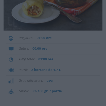
Pregatire
01:00 ore
Gatire
00:00 ore
Timp total
01:00 ore
Portii
2 borcane de 1,7 L
Grad dificultate
usor
calorii
32/100 gr. / portie