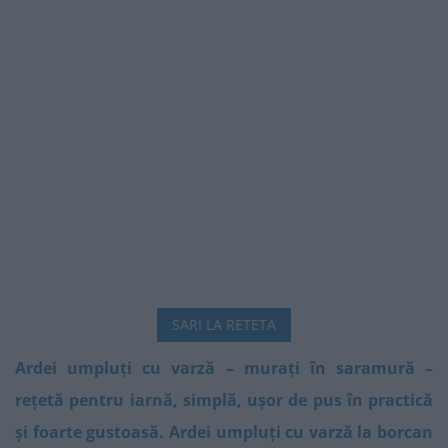
SARI LA RETETA
Ardei umpluți cu varză – murați în saramură –
rețetă pentru iarnă, simplă, ușor de pus în practică
și foarte gustoasă. Ardei umpluți cu varză la borcan