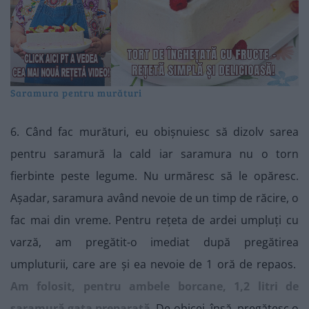
Saramura pentru murături
6. Când fac murături, eu obișnuiesc să dizolv sarea
pentru saramură la cald iar saramura nu o torn
fierbinte peste legume. Nu urmăresc să le opăresc.
Așadar, saramura având nevoie de un timp de răcire, o
fac mai din vreme. Pentru rețeta de ardei umpluți cu
varză, am pregătit-o imediat după pregătirea
umpluturii, care are și ea nevoie de 1 oră de repaos.
Am folosit, pentru ambele borcane, 1,2 litri de
saramură gata preparată
.
De obicei, însă, pregătesc o