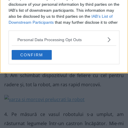
disclosure of your personal information by third parties on the
IAB’s list of downstream participants. This information may
also be disclosed by us to third parties on the
IAB’s List of
Downstream Participants
that may further disclose it to other
third parties.
Personal Data Processing Opt Outs
CONFIRM
3. Am schimbat dispozitivul de feliere cu cel pentru
radere și, tot la robot, am ras rapid morcovii.
4. Pe măsură ce vasul robotului s-a umplut, am
răsturnat legumele într-un castron încăpător. Mie-mi