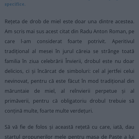
specifice.
Rețeta de drob de miel este doar una dintre acestea.
Am scris mai sus acest citat din Radu Anton Roman, pe
care l-am considerat foarte potrivit. Aperitivul
tradițional al mesei în jurul căreia se strânge toată
familia în ziua celebrării Învierii, drobul este nu doar
delicios, ci și încărcat de simboluri: cel al jertfei celui
nevinovat, pentru că este făcut în mod tradițional din
măruntaie de miel, al reînvierii perpetue și al
primăverii, pentru că obligatoriu drobul trebuie să
conțină multe, foarte multe verdețuri.
Să vă fie de folos și această rețetă cu care, iată, dau
startul propunerilor mele pentru masa de Paște a lui