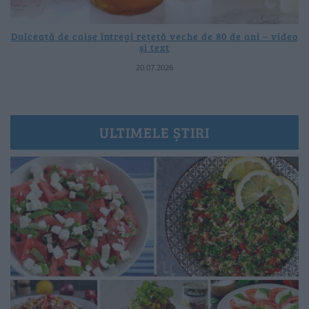
Dulceață de caise întregi rețetă veche de 80 de ani – video
și text
20.07.2026
ULTIMELE ȘTIRI