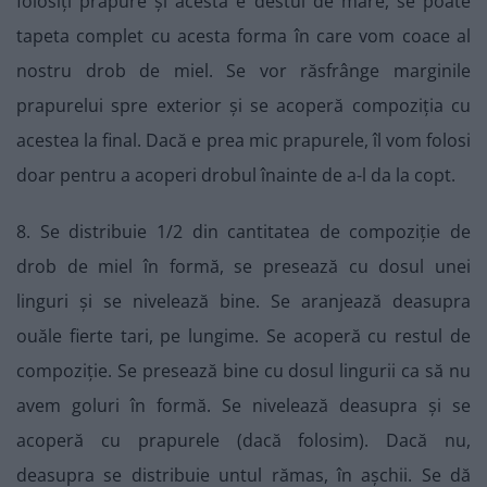
folosiți prapure și acesta e destul de mare, se poate
tapeta complet cu acesta forma în care vom coace al
nostru drob de miel. Se vor răsfrânge marginile
prapurelui spre exterior și se acoperă compoziția cu
acestea la final. Dacă e prea mic prapurele, îl vom folosi
doar pentru a acoperi drobul înainte de a-l da la copt.
8. Se distribuie 1/2 din cantitatea de compoziție de
drob de miel în formă, se presează cu dosul unei
linguri și se nivelează bine. Se aranjează deasupra
ouăle fierte tari, pe lungime. Se acoperă cu restul de
compoziție. Se presează bine cu dosul lingurii ca să nu
avem goluri în formă. Se nivelează deasupra și se
acoperă cu prapurele (dacă folosim). Dacă nu,
deasupra se distribuie untul rămas, în așchii. Se dă