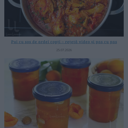
Pui cu sos de ardei copți – rețetă video și pas cu pas
25.07.2026