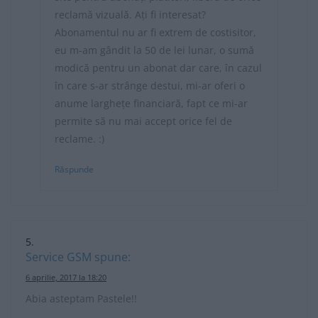
reclamă vizuală. Ați fi interesat?
Abonamentul nu ar fi extrem de costisitor,
eu m-am gândit la 50 de lei lunar, o sumă
modică pentru un abonat dar care, în cazul
în care s-ar strânge destui, mi-ar oferi o
anume larghețe financiară, fapt ce mi-ar
permite să nu mai accept orice fel de
reclame. :)
Răspunde
Service GSM
spune:
6 aprilie, 2017 la 18:20
Abia asteptam Pastele!!