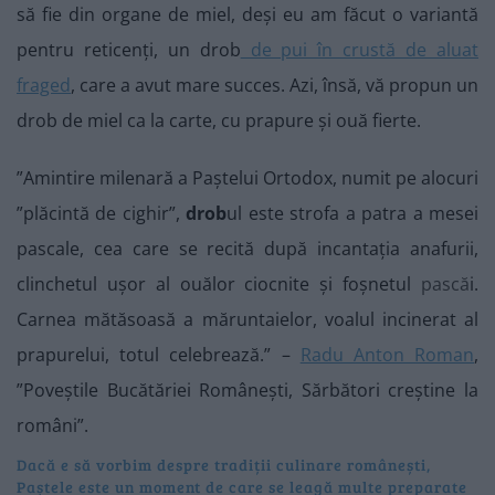
să fie din organe de miel, deși eu am făcut o variantă
pentru reticenți, un drob
de pui în crustă de aluat
fraged
, care a avut mare succes. Azi, însă, vă propun un
drob de miel ca la carte, cu prapure și ouă fierte.
”Amintire milenară a Paștelui Ortodox, numit pe alocuri
”plăcintă de cighir”,
drob
ul este strofa a patra a mesei
pascale, cea care se recită după incantația anafurii,
clinchetul ușor al ouălor ciocnite și foșnetul
pască
i.
Carnea mătăsoasă a măruntaielor, voalul incinerat al
prapurelui, totul celebrează.” –
Radu Anton Roman
,
”Poveștile Bucătăriei Românești, Sărbători creștine la
români”.
Dacă e să vorbim despre tradiții culinare românești,
Paștele este un moment de care se leagă multe preparate