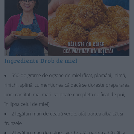
Ingrediente Drob de miel
550 de grame de organe de miel (ficat, plămâni, inimă,
rinichi, splină, cu mențiunea că dacă se dorește prepararea
unei cantități mai mari, se poate completa cu ficat de pui,
în lipsa celui de miel)
2 legături mari de ceapă verde, atât partea albă cât și
frunzele
2 legături mari de usturoi verde, atât partea albă cât și