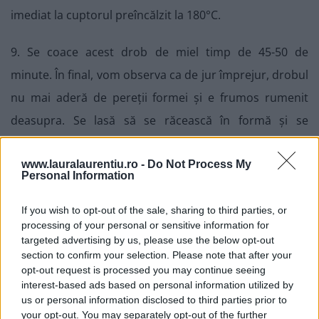
imediat la cuptorul preîncălzit la 180°C.
9. Se coace acest drob de miel timp de 45-50 de
minute. În final, vom observa ca de jur împrejur, drobul
nu mai aderă de pereții formei și e frumos rumenit
deasupra. Se lasă să se răcească în formă și se
consumă rece, de la frigider, alături de alte aperitive
festive, brânzeturi și verdețuri. Poftă mare!
www.lauralaurentiu.ro -
Do Not Process My
Personal Information
If you wish to opt-out of the sale, sharing to third parties, or
processing of your personal or sensitive information for
targeted advertising by us, please use the below opt-out
section to confirm your selection. Please note that after your
opt-out request is processed you may continue seeing
interest-based ads based on personal information utilized by
us or personal information disclosed to third parties prior to
your opt-out. You may separately opt-out of the further