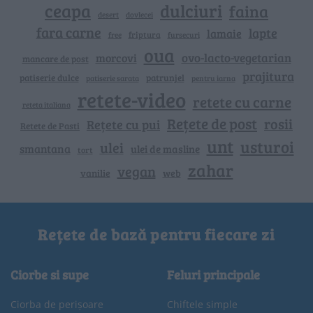
ceapa
dulciuri
faina
dovlecei
desert
fara carne
lapte
lamaie
friptura
free
fursecuri
oua
ovo-lacto-vegetarian
morcovi
mancare de post
prajitura
patiserie dulce
patrunjel
patiserie sarata
pentru iarna
retete-video
retete cu carne
reteta italiana
Rețete de post
rosii
Rețete cu pui
Retete de Pasti
unt
usturoi
ulei
smantana
ulei de masline
tort
zahar
vegan
vanilie
web
Rețete de bază pentru fiecare zi
Ciorbe si supe
Feluri principale
Ciorba de perișoare
Chiftele simple