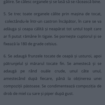
gătire. Se călesc organele și se lasă să se răcească bine.
5. Se trec toate organele călite prin mașina de tocat,
colectându-le într-un castron încăpător, în care se va
adăuga și ceapa călită și neapărat tot untul topit care
ar fi putut rămâne în tigaie. Se pornește cuptorul și se
fixează la 180 de grade celsius.
6. Se adaugă frunzele tocate de ceapă și usturoi, apoi
pătrunjelul și mărarul tocate fin. Se amestecă și se
adaugă pe rând ouăle crude, unul câte unul,
amestecând după fiecare, până la obținerea unei
compoziții păstoase. Se condimentează compoziția de
drob de miel cu sare și piper după gust.