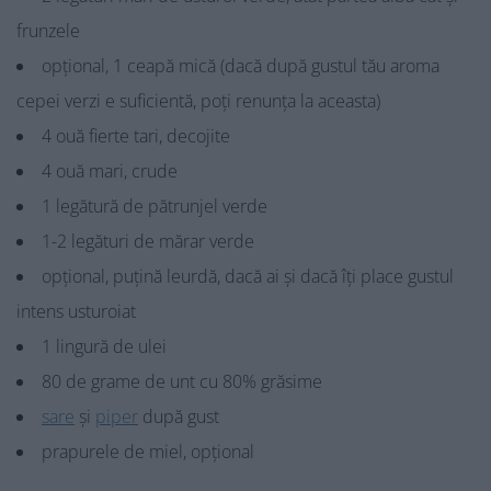
frunzele
opțional, 1 ceapă mică (dacă după gustul tău aroma
cepei verzi e suficientă, poți renunța la aceasta)
4 ouă fierte tari, decojite
4 ouă mari, crude
1 legătură de pătrunjel verde
1-2 legături de mărar verde
opțional, puțină leurdă, dacă ai și dacă îți place gustul
intens usturoiat
1 lingură de ulei
80 de grame de unt cu 80% grăsime
sare
și
piper
după gust
prapurele de miel, opțional