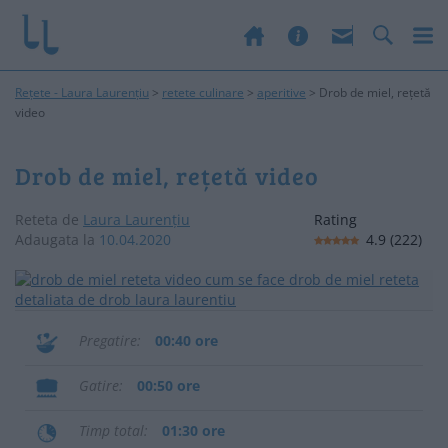
Rețete - Laura Laurențiu
>
retete culinare
>
aperitive
>
Drob de miel, rețetă
video
Drob de miel, rețetă video
Reteta de
Laura Laurențiu
Rating
Adaugata la
10.04.2020
4.9
(
222
)
Pregatire
00:40 ore
Gatire
00:50 ore
Timp total
01:30 ore