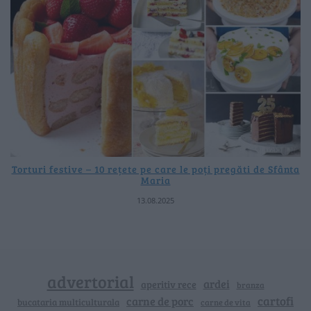
Torturi festive – 10 rețete pe care le poți pregăti de Sfânta
Maria
13.08.2025
advertorial
ardei
aperitiv rece
branza
cartofi
carne de porc
bucataria multiculturala
carne de vita