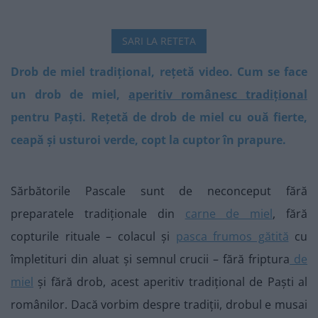
SARI LA RETETA
Drob de miel tradițional, rețetă video. Cum se face
un drob de miel,
aperitiv românesc tradițional
pentru Paști. Rețetă de drob de miel cu ouă fierte,
ceapă și usturoi verde, copt la cuptor în prapure.
Sărbătorile Pascale sunt de neconceput fără
preparatele tradiționale din
carne de miel
, fără
copturile rituale – colacul și
pasca frumos gătită
cu
împletituri din aluat și semnul crucii – fără friptura
de
miel
și fără drob, acest aperitiv tradițional de Paști al
românilor. Dacă vorbim despre tradiții, drobul e musai