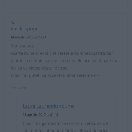
Vasile
spune:
14 aprilie, 2017 la 20:23
Buna seara.
Foarte bune si explicite retetele dumneavoastra,dar
faptul ca trebuie sa vad si reclamele acelea idioate ma
fac sa va citesc destul de rar.
Chiar nu puteti sa acceptati doar reclame ok?
Răspunde
Laura Laurențiu
spune:
15 aprilie, 2017 la 01:43
Chiar mă gândeam să lansez o versiune de
site pentru abonați plătitori, liberă de orice