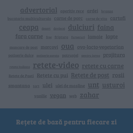
advertorial
ardei
aperitiv rece
branza
cartofi
carne de porc
bucataria multiculturala
carne de vita
ceapa
dulciuri
faina
dovlecei
desert
fara carne
lapte
lamaie
friptura
free
fursecuri
oua
ovo-lacto-vegetarian
morcovi
mancare de post
prajitura
patiserie dulce
patrunjel
patiserie sarata
pentru iarna
retete-video
retete cu carne
reteta italiana
Rețete de post
rosii
Rețete cu pui
Retete de Pasti
unt
usturoi
ulei
smantana
ulei de masline
tort
zahar
vegan
vanilie
web
Rețete de bază pentru fiecare zi