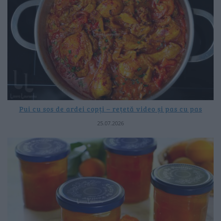
Pui cu sos de ardei copți – rețetă video și pas cu pas
25.07.2026