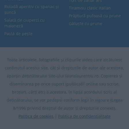
Tort de zahăr ars
Ruladă aperitiv cu spanac și
Tiramisu clasic italian
șuncă
Prăjitură pufoasă cu prune
Salată de ciuperci cu
Găluște cu prune
maioneză
Pastă de pește
Toate articolele, fotografiile și clipurile video care alcătuiesc
conținutul acestui site, cât și drepturile de autor ale acestora,
aparțin deținătorului site-ului lauralaurentiu.ro. Copierea și
diseminarea pe orice suport (publicații online sau scrise,
broșuri, cărți etc) a acestora, în lipsa acordului scris al
deținătorului, se vor pedepsi conform legii în vigoare (Legea
8/1996 privind dreptul de autor și drepturile conexe).
Politica de cookies
|
Politica de confidentialitate