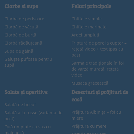
Ciorbe si supe
Feluri principale
Ciorba de perișoare
Chiftele simple
Ciorbă de văcuță
Chiftele marinate
Ciorbă de burtă
Ardei umpluți
Ciorbă rădăuțeană
Friptură de porc la cuptor –
rețetă video + text (pas cu
Supă de găină
pas)
Găluște pufoase pentru
Sarmale tradiționale în foi
supă
de varză murată, rețetă
video
Musaca grecească
Salate și aperitive
Deserturi și prăjituri de
casă
Salată de boeuf
Prăjitura Albinița – foi cu
Salată a la russe (varianta de
miere
post)
Prăjitură cu mere
Ouă umplute cu sos cu
maioneză