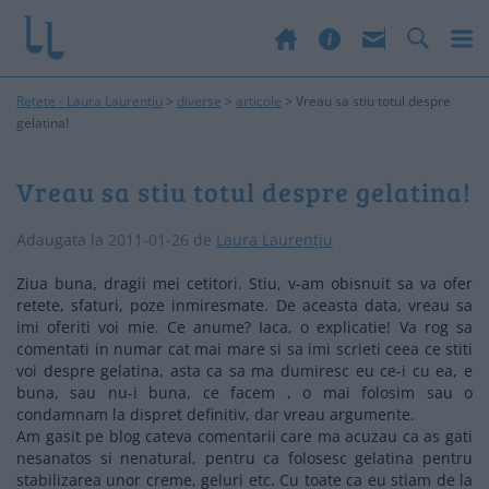
Rețete - Laura Laurențiu
>
diverse
>
articole
>
Vreau sa stiu totul despre
gelatina!
Vreau sa stiu totul despre gelatina!
Adaugata la
2011-01-26
de
Laura Laurențiu
Ziua buna, dragii mei cetitori. Stiu, v-am obisnuit sa va ofer
retete, sfaturi, poze inmiresmate. De aceasta data, vreau sa
imi oferiti voi mie. Ce anume? Iaca, o explicatie! Va rog sa
comentati in numar cat mai mare si sa imi scrieti ceea ce stiti
voi despre gelatina, asta ca sa ma dumiresc eu ce-i cu ea, e
buna, sau nu-i buna, ce facem , o mai folosim sau o
condamnam la dispret definitiv, dar vreau argumente.
Am gasit pe blog cateva comentarii care ma acuzau ca as gati
nesanatos si nenatural, pentru ca folosesc gelatina pentru
stabilizarea unor creme, geluri etc. Cu toate ca eu stiam de la