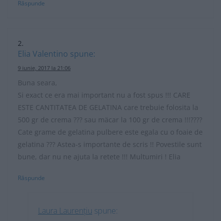
Răspunde
Elia Valentino
spune:
9 iunie, 2017 la 21:06
Buna seara,
Si exact ce era mai important nu a fost spus !!! CARE
ESTE CANTITATEA DE GELATINA care trebuie folosita la
500 gr de crema ??? sau mäcar la 100 gr de crema !!!????
Cate grame de gelatina pulbere este egala cu o foaie de
gelatina ??? Astea-s importante de scris !! Povestile sunt
bune, dar nu ne ajuta la retete !!! Multumiri ! Elia
Răspunde
Laura Laurențiu
spune: