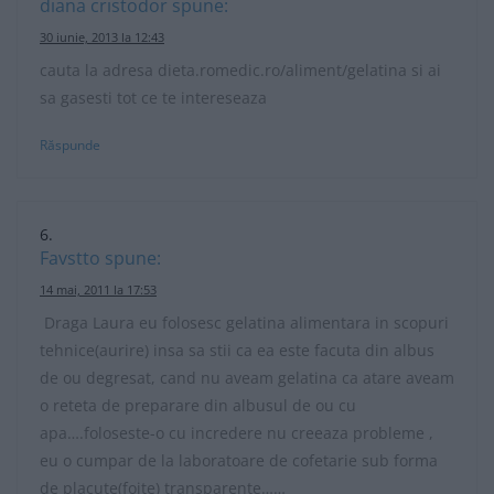
diana cristodor
spune:
30 iunie, 2013 la 12:43
cauta la adresa dieta.romedic.ro/aliment/gelatina si ai
sa gasesti tot ce te intereseaza
Răspunde
Favstto
spune:
14 mai, 2011 la 17:53
Draga Laura eu folosesc gelatina alimentara in scopuri
tehnice(aurire) insa sa stii ca ea este facuta din albus
de ou degresat, cand nu aveam gelatina ca atare aveam
o reteta de preparare din albusul de ou cu
apa….foloseste-o cu incredere nu creeaza probleme ,
eu o cumpar de la laboratoare de cofetarie sub forma
de placute(foite) transparente……