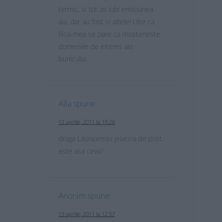
termic, si tot as iubi emisiunea
aia, dar au fost si altele! Uite ca
fiica-mea se pare ca mosteneste
domeniile de interes ale
bunicului.
Alla
spune:
12 aprilie, 2011 la 19:26
draga Laura,vreau jelatina de post,
este asa ceva?
Anonim
spune:
13 aprilie, 2011 la 12:57