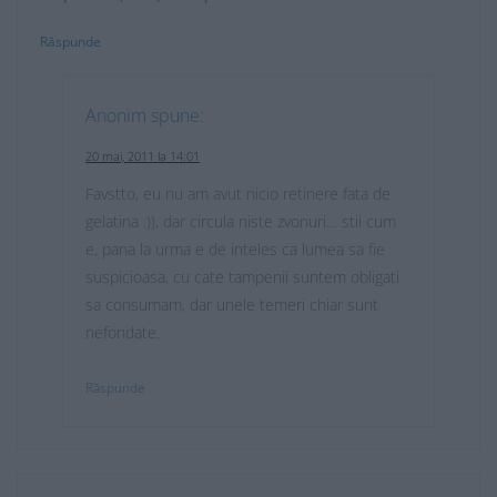
Răspunde
Anonim
spune:
20 mai, 2011 la 14:01
Favstto, eu nu am avut nicio retinere fata de
gelatina :)), dar circula niste zvonuri… stii cum
e, pana la urma e de inteles ca lumea sa fie
suspicioasa, cu cate tampenii suntem obligati
sa consumam, dar unele temeri chiar sunt
nefondate.
Răspunde