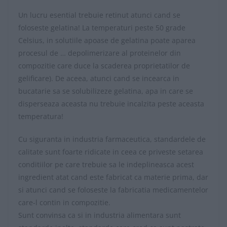
Un lucru esential trebuie retinut atunci cand se
foloseste gelatina! La temperaturi peste 50 grade
Celsius, in solutiile apoase de gelatina poate aparea
procesul de … depolimerizare al proteinelor din
compozitie care duce la scaderea proprietatilor de
gelificare). De aceea, atunci cand se incearca in
bucatarie sa se solubilizeze gelatina, apa in care se
disperseaza aceasta nu trebuie incalzita peste aceasta
temperatura!
Cu siguranta in industria farmaceutica, standardele de
calitate sunt foarte ridicate in ceea ce priveste setarea
conditiilor pe care trebuie sa le indeplineasca acest
ingredient atat cand este fabricat ca materie prima, dar
si atunci cand se foloseste la fabricatia medicamentelor
care-l contin in compozitie.
Sunt convinsa ca si in industria alimentara sunt