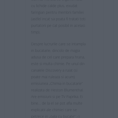
cu lichide calde plus, exudat
faringian pentru membrii familiei
(astfel incat sa poata fi tratati toti
purtatorii pe cat posibil in acelasi
timp).
Despre lucrurile care se intampla
in bucatarie, dincolo de magia
adusa de cel care prepara hrana,
este si multa chimie. Pe unul din
canalele Discovery a rulat (si
poate mai ruleaza si acum)
emisiunea „Chimia in bucatarie”
realizata de Heston Blumenthal.
Are emisiuni si pe TV Paprika. Ei
bine… de la el se pot afla multe
explicatii ale chimiei care se
petrece in „oala cu bucate” :-)