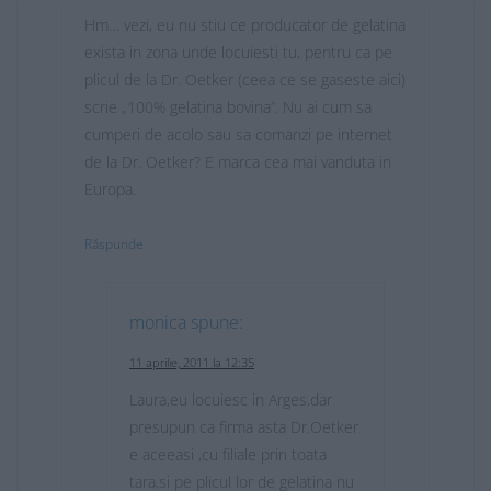
Hm… vezi, eu nu stiu ce producator de gelatina
exista in zona unde locuiesti tu, pentru ca pe
plicul de la Dr. Oetker (ceea ce se gaseste aici)
scrie „100% gelatina bovina”. Nu ai cum sa
cumperi de acolo sau sa comanzi pe internet
de la Dr. Oetker? E marca cea mai vanduta in
Europa.
Răspunde
monica
spune:
11 aprilie, 2011 la 12:35
Laura,eu locuiesc in Arges,dar
presupun ca firma asta Dr.Oetker
e aceeasi ,cu filiale prin toata
tara,si pe plicul lor de gelatina nu