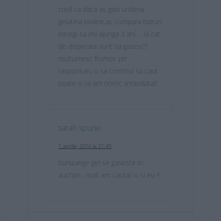
cred ca daca as gasi undeva
gelatina bovine,as cumpara baxuri
intregi sa imi ajunga 3 ani ….la cat
de disperata sunt sa gasesc!!
multumesc frumos ptr
raspuns,eu o sa continui sa caut
poate o sa am noroc vreaodata!!
sarah
spune:
1 aprilie, 2016 la 21:45
buna,vege gel se gaseste in
auchan…mult am cautat-o si eu !!