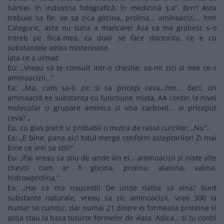
hârtiei, în industria fotografică, în medicină
ş.a”. Brrr! Asta
trebuie sa fie, va sa zica glicina, prolina… aminoacizi… hm!
Categoric, asta nu suna a mancare! Asa ca ma grabesc s-o
intreb pe fiica-mea, ca doar se face doctorita, ce e cu
substantele astea misterioase.
Iata ce a urmat:
Eu: „Vreau sa te consult intr-o chestie, sa-mi zici si mie ce-s
aminoacizii…”
Ea: „Ma, cum sa-ti zic si sa pricepi ceva…hm… deci, un
aminoacid eo substanta cu functiune mixta, AA contin la nivel
molecular o grupare aminica si una carboxil… ai priceput
ceva? „
Eu, cu glas pierit si probabil o mutra de rasul curcilor: „Nu”.
Ea: „E bine, pana aici totul merge conform asteptarilor! Zi mai
bine ce vrei sa stii?”
Eu: „Pai vreau sa stiu de unde vin ei… aminoacizii si niste alte
chestii cum ar fi glicina, prolina, alanina, valina,
hidroxiprolina.”
Ea: „Hai ca ma naucesti! De unde naiba sa vina? Sunt
substante naturale, vreau sa zic aminoacizii, vreo 300 la
numar se cunosc, dar numai 21 dintre ei formeaza proteine si
astia stau la baza tuturor formelor de viata. Adica… si tu contii