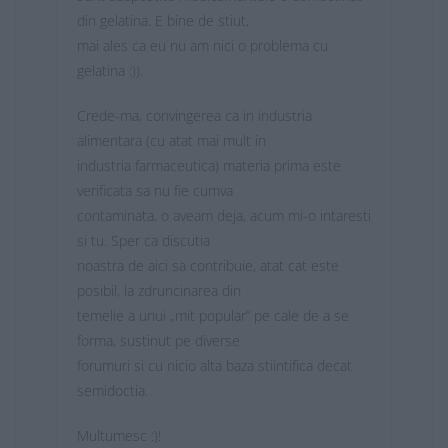
din gelatina. E bine de stiut,
mai ales ca eu nu am nici o problema cu
gelatina :)).
Crede-ma, convingerea ca in industria
alimentara (cu atat mai mult in
industria farmaceutica) materia prima este
verificata sa nu fie cumva
contaminata, o aveam deja, acum mi-o intaresti
si tu. Sper ca discutia
noastra de aici sa contribuie, atat cat este
posibil, la zdruncinarea din
temelie a unui „mit popular” pe cale de a se
forma, sustinut pe diverse
forumuri si cu nicio alta baza stiintifica decat
semidoctia.
Multumesc :)!