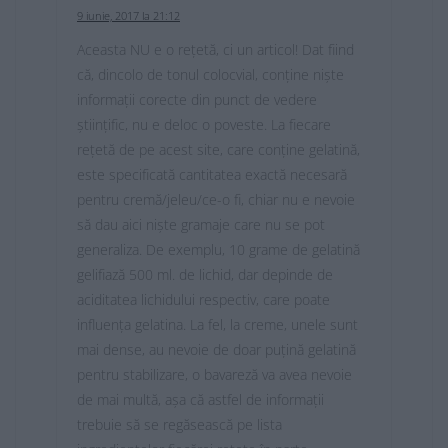
9 iunie, 2017 la 21:12
Aceasta NU e o rețetă, ci un articol! Dat fiind
că, dincolo de tonul colocvial, conține niște
informații corecte din punct de vedere
științific, nu e deloc o poveste. La fiecare
rețetă de pe acest site, care conține gelatină,
este specificată cantitatea exactă necesară
pentru cremă/jeleu/ce-o fi, chiar nu e nevoie
să dau aici niște gramaje care nu se pot
generaliza. De exemplu, 10 grame de gelatină
gelifiază 500 ml. de lichid, dar depinde de
aciditatea lichidului respectiv, care poate
influența gelatina. La fel, la creme, unele sunt
mai dense, au nevoie de doar puțină gelatină
pentru stabilizare, o bavareză va avea nevoie
de mai multă, așa că astfel de informații
trebuie să se regăsească pe lista