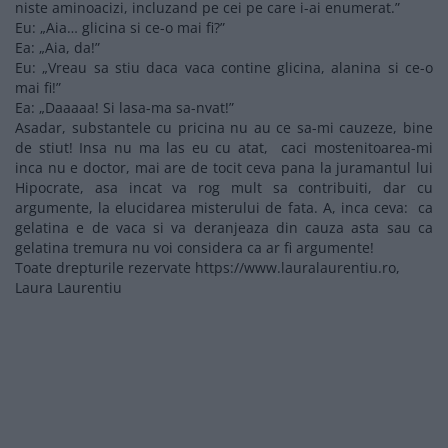
niste aminoacizi, incluzand pe cei pe care i-ai enumerat.”
Eu: „Aia… glicina si ce-o mai fi?”
Ea: „Aia, da!”
Eu: „Vreau sa stiu daca vaca contine glicina, alanina si ce-o
mai fi!”
Ea: „Daaaaa! Si lasa-ma sa-nvat!”
Asadar, substantele cu pricina nu au ce sa-mi cauzeze, bine
de stiut! Insa nu ma las eu cu atat, caci mostenitoarea-mi
inca nu e doctor, mai are de tocit ceva pana la juramantul lui
Hipocrate, asa incat va rog mult sa contribuiti, dar cu
argumente, la elucidarea misterului de fata. A, inca ceva: ca
gelatina e de vaca si va deranjeaza din cauza asta sau ca
gelatina tremura nu voi considera ca ar fi argumente!
Toate drepturile rezervate https://www.lauralaurentiu.ro,
Laura Laurentiu