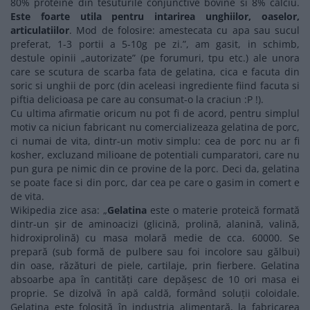
80% proteine din tesuturile conjunctive bovine si 8% calciu.
Este foarte utila pentru intarirea unghiilor, oaselor,
articulatiilor
. Mod de folosire: amestecata cu apa sau sucul
preferat, 1-3 portii a 5-10g pe zi.”, am gasit, in schimb,
destule opinii „autorizate” (pe forumuri, tpu etc.) ale unora
care se scutura de scarba fata de gelatina, cica e facuta din
soric si unghii de porc (din aceleasi ingrediente fiind facuta si
piftia delicioasa pe care au consumat-o la craciun :P !).
Cu ultima afirmatie oricum nu pot fi de acord, pentru simplul
motiv ca niciun fabricant nu comercializeaza gelatina de porc,
ci numai de vita, dintr-un motiv simplu: cea de porc nu ar fi
kosher, excluzand milioane de potentiali cumparatori, care nu
pun gura pe nimic din ce provine de la porc. Deci da, gelatina
se poate face si din porc, dar cea pe care o gasim in comert e
de vita.
Wikipedia zice asa: „
Gelatina
este o materie proteică formată
dintr-un şir de aminoacizi (glicină, prolină, alanină, valină,
hidroxiprolină) cu masa molară medie de cca. 60000. Se
prepară (sub formă de pulbere sau foi incolore sau gălbui)
din oase, răzături de piele, cartilaje, prin fierbere. Gelatina
absoarbe apa în cantităţi care depăşesc de 10 ori masa ei
proprie. Se dizolvă în apă caldă, formând soluţii coloidale.
Gelatina este folosită în industria alimentară, la fabricarea