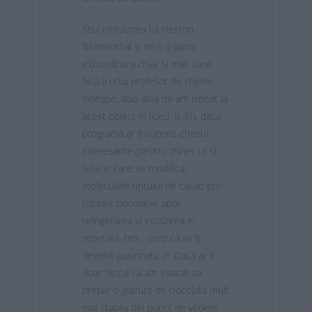
Stiu emisiunea lui Heston
Blumenthal si mi s-a parut
extrordinara chiar si mie, care,
fiica a unui profesor de chimie-
biologie, abia-abia de am trecut la
acest obiect in liceu :)). Eh, daca
programa ar fi cuprins chestii
interesante (pentru mine) ca si
felul in care se modifica
moleculele untului de cacao prin
topirea ciocolatei, apoi
refrigerarea si incalzirea ei
repetata, hm… cred ca as fi
devenit pasionata :P. Daca ar fi
doar faptul ca am invatat sa
prepar o glazura de ciocolata mult
mai stabila din punct de vedere