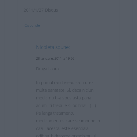
2011/1/27 Disqus
Răspunde
Nicoleta
spune:
28 ianuarie, 2011 la 19:56
Draga Laura,
In primul rand vreau sa-ti urez
multa sanatate! Si, daca niciun
medic nu ti-a spus asta pana
acum, iti trebuie si odihna! :-) :-)
Pe langa tratamentul
medicamentos care se impune in
cazul acesta, este esentiala
odihna, hidratarea organismului