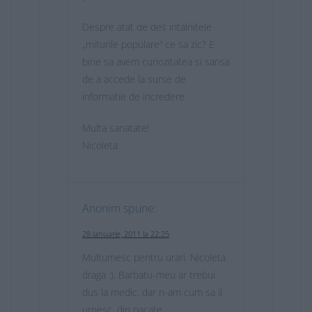
Despre atat de des intalnitele
„miturile populare” ce sa zic? E
bine sa avem curiozitatea si sansa
de a accede la surse de
informatie de incredere.
Multa sanatate!
Nicoleta
Anonim
spune:
28 ianuarie, 2011 la 22:25
Multumesc pentru urari, Nicoleta
draga :). Barbatu-meu ar trebui
dus la medic, dar n-am cum sa il
urnesc, din pacate.