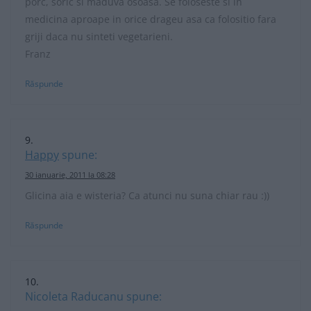
porc, soric si maduva osoasa. Se foloseste si in
medicina aproape in orice drageu asa ca folositio fara
griji daca nu sinteti vegetarieni.
Franz
Răspunde
Happy
spune:
30 ianuarie, 2011 la 08:28
Glicina aia e wisteria? Ca atunci nu suna chiar rau :))
Răspunde
Nicoleta Raducanu
spune: