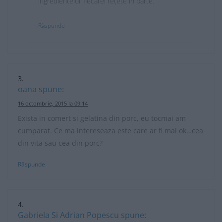
ingredientelor fiecărei rețete în parte.
Răspunde
oana
spune:
16 octombrie, 2015 la 09:14
Exista in comert si gelatina din porc, eu tocmai am
cumparat. Ce ma intereseaza este care ar fi mai ok…cea
din vita sau cea din porc?
Răspunde
Gabriela Si Adrian Popescu
spune: