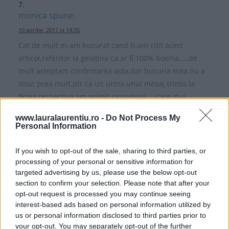
monica
spune:
10 aprilie, 2011 la 14:35
Cat de mult m-am bucurat cand ti-am citit acest
articol,referitor la gelatina ca ar fi 100% bovina…..de
mult asteptam confirmarea asta,dar bucuria mea nu a
tinut prea mult,ptr ca un urma unui mesaj trimis la
firma respectiva am primit raspunsul…..care m-a
desumflat complet…..gelatina alimentare este din
www.lauralaurentiu.ro -
Do Not Process My
porc….dar ..ca ar avea o alternativa ptr vegetarieni
Personal Information
numita VEGE GEL…ceva de genul asta,nu stiu pe unde
se gaseste asaceva ca nu am vazut niciodata pe nicaieri
If you wish to opt-out of the sale, sharing to third parties, or
si pot sa spun ca am cautat mereu…
processing of your personal or sensitive information for
targeted advertising by us, please use the below opt-out
eu nu sunt vegetariana,nu caut o gelatina
section to confirm your selection. Please note that after your
vegetala….ci…din motive religioase nu consum
opt-out request is processed you may continue seeing
porc….doar porc….,asa ca daca cineva vreodata citeste
interest-based ads based on personal information utilized by
acest mesaj si m-ar putea ajuta sa gasesc pe undeva un
us or personal information disclosed to third parties prior to
fel de gelatina care sa nu fie de porc,ci doar bovine,as
your opt-out. You may separately opt-out of the further