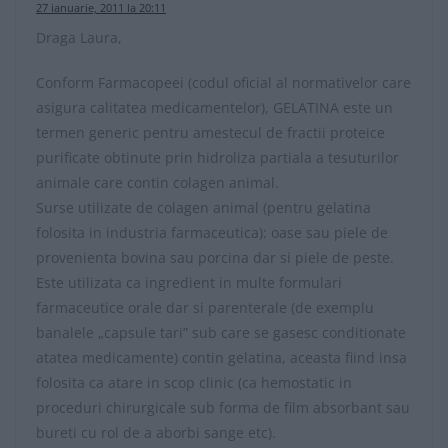
27 ianuarie, 2011 la 20:11
Draga Laura,
Conform Farmacopeei (codul oficial al normativelor care
asigura calitatea medicamentelor), GELATINA este un
termen generic pentru amestecul de fractii proteice
purificate obtinute prin hidroliza partiala a tesuturilor
animale care contin colagen animal.
Surse utilizate de colagen animal (pentru gelatina
folosita in industria farmaceutica): oase sau piele de
provenienta bovina sau porcina dar si piele de peste.
Este utilizata ca ingredient in multe formulari
farmaceutice orale dar si parenterale (de exemplu
banalele „capsule tari” sub care se gasesc conditionate
atatea medicamente) contin gelatina, aceasta fiind insa
folosita ca atare in scop clinic (ca hemostatic in
proceduri chirurgicale sub forma de film absorbant sau
bureti cu rol de a aborbi sange etc).