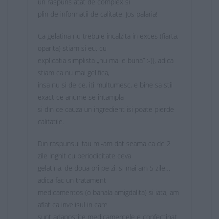
un raspuns atat de complex si
plin de informatii de calitate. Jos palaria!
Ca gelatina nu trebuie incalzita in exces (fiarta,
oparita) stiam si eu, cu
explicatia simplista „nu mai e buna” :-)), adica
stiam ca nu mai gelifica,
insa nu si de ce, iti multumesc, e bine sa stii
exact ce anume se intampla
si din ce cauza un ingredient isi poate pierde
calitatile.
Din raspunsul tau mi-am dat seama ca de 2
zile inghit cu periodicitate ceva
gelatina, de doua ori pe zi, si mai am 5 zile…
adica fac un tratament
medicamentos (o banala amigdalita) si iata, am
aflat ca invelisul in care
sunt adapostite medicamentele e confectinat