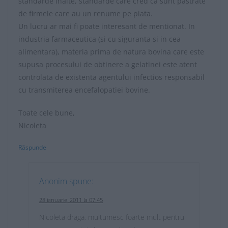
standarde inalte, standarde care cred ca sunt pastrate
de firmele care au un renume pe piata.
Un lucru ar mai fi poate interesant de mentionat. In
industria farmaceutica (si cu siguranta si in cea
alimentara), materia prima de natura bovina care este
supusa procesului de obtinere a gelatinei este atent
controlata de existenta agentului infectios responsabil
cu transmiterea encefalopatiei bovine.
Toate cele bune,
Nicoleta
Răspunde
Anonim
spune:
28 ianuarie, 2011 la 07:45
Nicoleta draga, multumesc foarte mult pentru