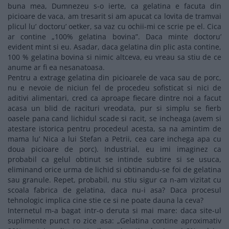
buna mea, Dumnezeu s-o ierte, ca gelatina e facuta din
picioare de vaca, am tresarit si am apucat ca lovita de tramvai
plicul lu’ doctoru’ oetker, sa vaz cu ochii-mi ce scrie pe el. Cica
ar contine „100% gelatina bovina”. Daca minte doctoru’
evident mint si eu. Asadar, daca gelatina din plic asta contine,
100 % gelatina bovina si nimic altceva, eu vreau sa stiu de ce
anume ar fi ea nesanatoasa.
Pentru a extrage gelatina din picioarele de vaca sau de porc,
nu e nevoie de niciun fel de procedeu sofisticat si nici de
aditivi alimentari, cred ca aproape fiecare dintre noi a facut
acasa un blid de racituri vreodata, pur si simplu se fierb
oasele pana cand lichidul scade si racit, se incheaga (avem si
atestare istorica pentru procedeul acesta, sa na amintim de
mama lu’ Nica a lui Stefan a Petrii, cea care inchega apa cu
doua picioare de porc). Industrial, eu imi imaginez ca
probabil ca gelul obtinut se intinde subtire si se usuca,
eliminand orice urma de lichid si obtinandu-se foi de gelatina
sau granule. Repet, probabil, nu stiu sigur ca n-am vizitat cu
scoala fabrica de gelatina, daca nu-i asa? Daca procesul
tehnologic implica cine stie ce si ne poate dauna la ceva?
Internetul m-a bagat intr-o deruta si mai mare: daca site-ul
suplimente punct ro zice asa: „Gelatina contine aproximativ