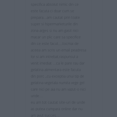
specifica absolut nimic din ce
este facuta ci doar cum se
prepara….am cautat prin toate
super si hipermarketurile din
zona arges si nu am gasit nici
macar un plic care sa specifice
din ce este facut…..tocmai de
aceea am scris un email peadresa
lor si am intrebat,raspunsul a
venit imediat ….ca le pare rau dar
gelatina alimentara este facuta
din porc ,,cu exceptia unui tip de
gelatina vegetala numita vege gel
care nici pe aia nu am vazut-o nici
unde….
eu am tot cautat site-uri de unde
as putea cumpara online dar nu
am avut succes….