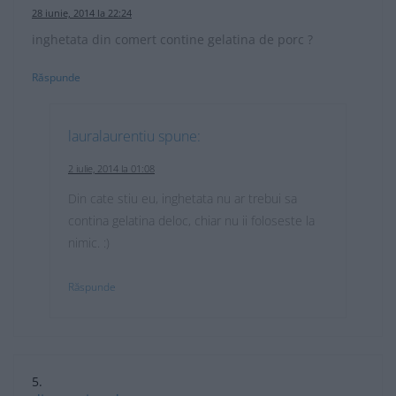
28 iunie, 2014 la 22:24
inghetata din comert contine gelatina de porc ?
Răspunde
lauralaurentiu
spune:
2 iulie, 2014 la 01:08
Din cate stiu eu, inghetata nu ar trebui sa
contina gelatina deloc, chiar nu ii foloseste la
nimic. :)
Răspunde