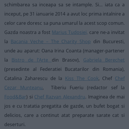
schimbarea sa inceapa sa se intample. Si… iata ca a
inceput, pe 31 ianuarie 2014 a avut loc prima intalnire a
celor care doresc sa puna umarul la acest scop comun.
Gazda noastra a fost
Marius Tudosiei,
care ne-a invitat
la
Bacania Veche – The Charity Shop
din Bucuresti,
unde au aparut: Oana Irina Coanta (manager-partener
la
Bistro de l’Arte
din Brasov),
Gabriela Berechet
(presedinte al Federatiei Bucatarilor din Romania),
Catalina Zaharescu de la
Kiss The Cook
, Chef
Chef
Cezar Munteanu
, Tiberiu Fueriu (redactor sef la
Food&Bar
) si
Chef Razvan Alexandru
. Imaginea de mai
jos e cu tratatia pregatita de gazde, un bufet bogat si
delicios, care a continut atat preparate sarate cat si
deserturi.