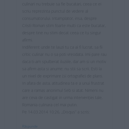
culinari nu trebuie sa fie bucatari, ceea ce ei
scriu reprezinta punctul de vedere al
consumatorului. Intamplator, insa, despre
Cristi Roman stim foarte multi ca este bucatar,
despre tine nu stim decat ceea ce tu singur
afirmi.
Indiferent unde te lauzi tu ca ai fi lucrat, sa fii
critic culinar nu o sa poti vreodata. Imi pare rau
daca ti-am spulberat iluziile, dar am si un motiv
sa afirm asta si anume: nu stii sa scrii. Esti la
un nivel de exprimare (si ortografie) de plans.
In afara de asta, atitudinea ta e a unui frustrat
care a ramas anonimul Seb si atat. Nimeni nu
are ceva de castigat in urma intervenției tale,
Romania culinara cel mai putin.
Pe 14.03.2014 10:26, „Disqus” a scris:
Răspunde