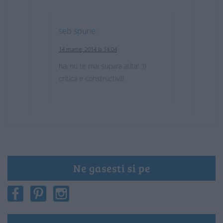
seb
spune:
14 martie, 2014 la 14:04
hai nu te mai supara atîta! :))
critica e constructivă!
Ne gasesti si pe