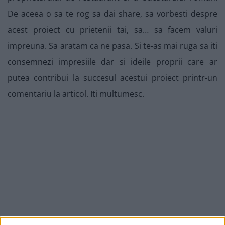
De aceea o sa te rog sa dai share, sa vorbesti despre
acest proiect cu prietenii tai, sa… sa facem valuri
impreuna. Sa aratam ca ne pasa. Si te-as mai ruga sa iti
consemnezi impresiile dar si ideile proprii care ar
putea contribui la succesul acestui proiect printr-un
comentariu la articol. Iti multumesc.