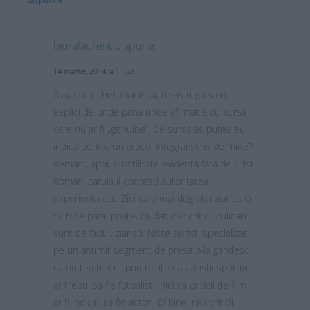
lauralaurentiu
spune:
14 martie, 2014 la 11:38
Asa, dom’ chef, mai intai, te-as ruga sa-mi
explici de unde pana unde afirmatia cu sursa
care nu ar fi „genuine”. Ce sursa as putea eu
indica pentru un articol integral scris de mine?
Remarc, apoi, o ostilitate evidenta fata de Cristi
Roman, caruia ii contesti autoritatea,
experienta etc. Zici ca e mai degraba ziarist. O
sa ti se para, poate, ciudat, dar criticii culinari
sunt de fapt… ziaristi. Niste ziaristi specializati
pe un anumit segment de presa. Ma gandesc
ca nu ti-a trecut prin minte ca ziariștii sportivi
ar trebui sa fie fotbalisti, nici ca criticii de film
ar fi indicat sa fie actori. Ei bine, nici criticii