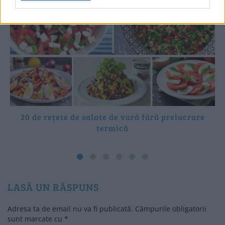
20 de rețete de salate de vară fără prelucrare
termică
LASĂ UN RĂSPUNS
Adresa ta de email nu va fi publicată.
Câmpurile obligatorii
sunt marcate cu
*