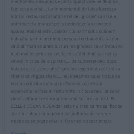
mentionate, incepind de jos la spalat vase, el fiind de
fapt ceva ziarist,… iar in momentul de fatza lucreaza
intr un restaurant asiatic la fel de ,,grozav” ca si cele
anterioare! a muncat pe la bodegutze un concedii
Spania, Italia si este ,,calator culinar”? critic culinar?
hahaahaha! nu am nimic personal cu baiatul asta dar
cind afirmati anumitr lucruri ma gindesc ca ar trebui sa
luati mai in serios cea ce faceti, altfel timd sa cred ca
sinteti in criza de inspiratie,… de subiecte! deci daca
baiatul ast e ,,specialist” care are experienta zero si ca
chef si ca virgula client,…. eu inseamna ca ar trebui sa
fiu tata criticilor culinari in Romania cu 20 ani
experienta lucrate in resturante in citeva tari. iar ca si
client , ultimul restaurant notabil la care am fost: EL
CELLER DE CAN ROCA!dar asta nu cred ca ma califica ca
si critic culinar! dau poate da! in Romania se vede
treaba ca se poate chiar si fara nici o experientza!
Răspunde