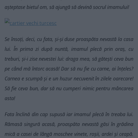
așteptase bietul om, să ajungă să devină socrul imamului!
Se însoți, deci, cu fata, și-și duse proaspăta nevastă la casa
lui. În prima zi după nuntă, imamul plecă prin oraș, cu
treburi, și-i zise nevestei lui: draga mea, să gătești ceva bun
pe când mă întorc acasă! Dar să nu fie cu carne, ai înțeles?
Carnea e scumpă și e un huzur necuvenit în zilele oarecare!
Să fie ceva bun, dar să nu cumperi nimic pentru mâncarea
asta!
Fata înclină din cap supusă iar imamul plecă în treaba lui.
Rămasă singură acasă, proaspăta nevastă găsi în grădina
mică a casei de lângă moschee vinete, roșii, ardei și ceapă.