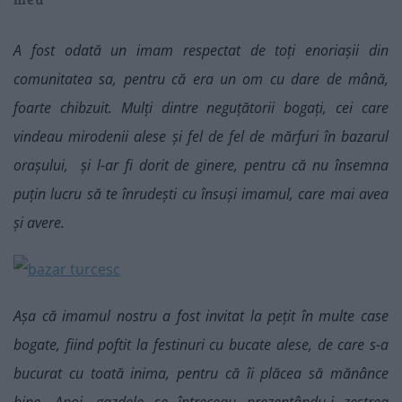
A fost odată un imam respectat de toți enoriașii din
comunitatea sa, pentru că era un om cu dare de mână,
foarte chibzuit. Mulți dintre neguțătorii bogați, cei care
vindeau mirodenii alese și fel de fel de mărfuri în bazarul
orașului, și l-ar fi dorit de ginere, pentru că nu însemna
puțin lucru să te înrudești cu însuși imamul, care mai avea
și avere.
Așa că imamul nostru a fost invitat la pețit în multe case
bogate, fiind poftit la festinuri cu bucate alese, de care s-a
bucurat cu toată inima, pentru că îi plăcea să mănânce