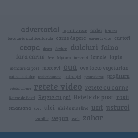
advertorial
ardei
aperitiv rece
branza
cartofi
carne de porc
bucataria multiculturala
carne de vita
ceapa
dulciuri
faina
dovlecei
desert
fara carne
lapte
lamaie
friptura
free
fursecuri
oua
ovo-lacto-vegetarian
morcovi
mancare de post
prajitura
patiserie dulce
patrunjel
patiserie sarata
pentru iarna
retete-video
retete cu carne
reteta italiana
Rețete de post
rosii
Rețete cu pui
Retete de Pasti
unt
usturoi
ulei
smantana
ulei de masline
tort
zahar
vegan
vanilie
web