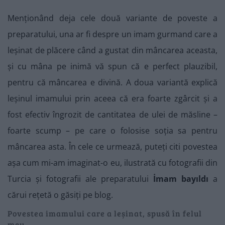
Menționând deja cele două variante de poveste a
preparatului, una ar fi despre un imam gurmand care a
leșinat de plăcere când a gustat din mâncarea aceasta,
și cu mâna pe inimă vă spun că e perfect plauzibil,
pentru că mâncarea e divină. A doua variantă explică
leșinul imamului prin aceea că era foarte zgârcit și a
fost efectiv îngrozit de cantitatea de ulei de măsline –
foarte scump – pe care o folosise soția sa pentru
mâncarea asta. În cele ce urmează, puteți citi povestea
așa cum mi-am imaginat-o eu, ilustrată cu fotografii din
Turcia și fotografii ale preparatului
İmam bayıldı
a
cărui rețetă o găsiți pe blog.
Povestea imamului care a leșinat, spusă în felul
meu