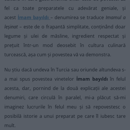
fel ca toate preparatele cu adevărat geniale, și
acest
İmam bayıldı
– denumirea se traduce
Imamul a
leșinat
–
este de o frapantă simplitate, conținând doar
legume și ulei de măsline, ingredient respectat și
prețuit într-un mod deosebit în cultura culinară
turcească, așa cum și povestea vă va demonstra.
Nu știu dacă undeva în Turcia sau oriunde altundeva s-
a mai spus povestea vinetelor
İmam bayıldı
în felul
acesta,
dar, pornind de la două explicații ale acestei
denumiri, care circulă în paralel, mi-a plăcut să-mi
imaginez lucrurile în felul meu și să repovestesc o
posibilă istorie a unui preparat pe care îl iubesc tare
mult.