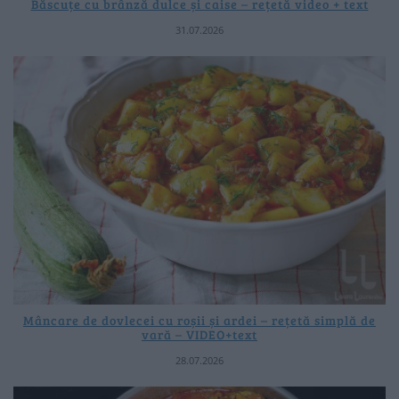
Băscuțe cu brânză dulce și caise – rețetă video + text
31.07.2026
Mâncare de dovlecei cu roșii și ardei – rețetă simplă de
vară – VIDEO+text
28.07.2026