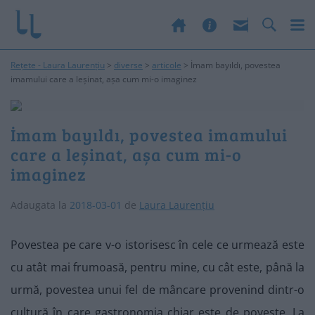
Rețete - Laura Laurențiu
>
diverse
>
articole
>
İmam bayıldı, povestea
imamului care a leșinat, așa cum mi-o imaginez
İmam bayıldı, povestea imamului
care a leșinat, așa cum mi-o
imaginez
Adaugata la
2018-03-01
de
Laura Laurențiu
Povestea pe care v-o istorisesc în cele ce urmează este
cu atât mai frumoasă, pentru mine, cu cât este, până la
urmă, povestea unui fel de mâncare provenind dintr-o
cultură în care gastronomia chiar este de poveste. La