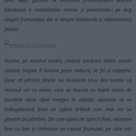
bine. Apoi, gazdele se întreceau prezentându-i zestrea
fabuloasă a candidatelor mirese și povestindu-i pe larg
despre frumusețea dar și despre tabieturile și rafinamentul
fetelor.
Acuma, pe imamul nostru, zestrea oricăreia dintre aceste
odrasle bogate îl bucura peste măsură, la fel și ospețele.
Doar că părinții fetelor nu reușiseră să-și dea seama că
imamul cel cu avere, care se bucura cu toată inima de
bucatele alese când mergea în ospeție, ajunsese să se
îmbogățească fiind un zgârie brânză cum mai rar se
găsește pe pământ. Din cale-afară de zgârcit fiind, adunase
ban cu ban și strânsese un capital frumușel, pe care nici