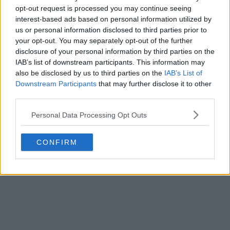
denumite în Turcia
Zeytinyağlı
– adică gătite înăbușit în
opt-out request is processed you may continue seeing
interest-based ads based on personal information utilized by
ulei. Pentru rețeta pas cu pas, click pe poza de mai jos.
us or personal information disclosed to third parties prior to
your opt-out. You may separately opt-out of the further
disclosure of your personal information by third parties on the
IAB’s list of downstream participants. This information may
also be disclosed by us to third parties on the
IAB’s List of
Downstream Participants
that may further disclose it to other
third parties.
Personal Data Processing Opt Outs
CONFIRM