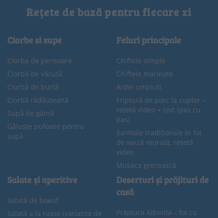
Rețete de bază pentru fiecare zi
Ciorbe si supe
Feluri principale
Ciorba de perișoare
Chiftele simple
Ciorbă de văcuță
Chiftele marinate
Ciorbă de burtă
Ardei umpluți
Ciorbă rădăuțeană
Friptură de porc la cuptor –
rețetă video + text (pas cu
Supă de găină
pas)
Găluște pufoase pentru
Sarmale tradiționale în foi
supă
de varză murată, rețetă
video
Musaca grecească
Salate și aperitive
Deserturi și prăjituri de
casă
Salată de boeuf
Prăjitura Albinița – foi cu
Salată a la russe (varianta de