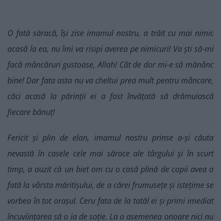
O fată săracă, își zise imamul nostru, a trăit cu mai nimic
acasă la ea, nu îmi va risipi averea pe nimicuri! Va ști să-mi
facă mâncăruri gustoase, Allah! Cât de dor mi-e să mănânc
bine! Dar fata asta nu va cheltui prea mult pentru mâncare,
căci acasă la părinții ei a fost învățată să drămuiască
fiecare bănuț!
Fericit și plin de elan, imamul nostru prinse a-și căuta
nevastă în casele cele mai sărace ale târgului și în scurt
timp, a auzit că un biet om cu o casă plină de copii avea o
fată la vârsta măritișului, de a cărei frumusețe și istețime se
vorbea în tot orașul. Ceru fata de la tatăl ei și primi imediat
încuviințarea să o ia de soție. La o asemenea onoare nici nu