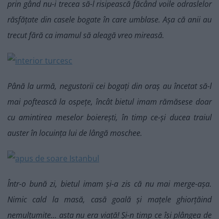
prin gând nu-i trecea să-l risipească făcând voile odraslelor
răsfățate din casele bogate în care umblase. Așa că anii au
trecut fără ca imamul să aleagă vreo mireasă.
Până la urmă, negustorii cei bogați din oraș au încetat să-l
mai poftească la ospețe, încât bietul imam rămăsese doar
cu amintirea meselor boierești, în timp ce-și ducea traiul
auster în locuința lui de lângă moschee.
Într-o bună zi, bietul imam și-a zis că nu mai merge-așa.
Nimic cald la masă, casă goală și mațele ghiorțăind
nemulțumite… asta nu era viață! Și-n timp ce își plângea de