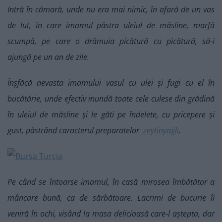
Intră în cămară, unde nu era mai nimic, în afară de un vas
de lut, în care imamul păstra uleiul de măsline, marfă
scumpă, pe care o drămuia picătură cu picătură, să-i
ajungă pe un an de zile.
Înșfăcă nevasta imamului vasul cu ulei și fugi cu el în
bucătărie, unde efectiv inundă toate cele culese din grădină
în uleiul de măsline și le găti pe îndelete, cu pricepere și
gust, păstrând caracterul preparatelor
zeytinyağlı
.
Pe când se întoarse imamul, în casă mirosea îmbătător a
mâncare bună, ca de sărbătoare. Lacrimi de bucurie îi
veniră în ochi, visând la masa delicioasă care-l aștepta, dar