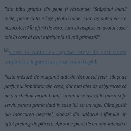
Fata bătu grațios din gene și răspunde: ”Stăpânul inimii
mele, porunca ta e lege pentru mine. Cum aș putea eu s-o
nesocotesc? În afară de asta, cum să risipesc eu avutul casei
tale în care ai avut mărinimia să mă primești?”
Peste măsură de mulțumit atât de răspunsul fetei, cât și de
parfumul îmbătător din casă, dar mai ales de asigurarea că
nu s-a cheltuit niciun bănuț, imamul se așeză la masă și fu
servit, pentru prima dată în casa lui, ca un rege. Când gustă
din mâncarea nevestei, slobozi din adâncul sufletului un
oftat prelung de plăcere. Aproape pierit de emoția intensă a