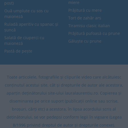
miere
post)
Prăjitură cu mere
Ouă umplute cu sos cu
maioneză
Tort de zahăr ars
Ruladă aperitiv cu spanac și
Tiramisu clasic italian
șuncă
Prăjitură pufoasă cu prune
Salată de ciuperci cu
Găluște cu prune
maioneză
Pastă de pește
Toate articolele, fotografiile și clipurile video care alcătuiesc
conținutul acestui site, cât și drepturile de autor ale acestora,
aparțin deținătorului site-ului lauralaurentiu.ro. Copierea și
diseminarea pe orice suport (publicații online sau scrise,
broșuri, cărți etc) a acestora, în lipsa acordului scris al
deținătorului, se vor pedepsi conform legii în vigoare (Legea
8/1996 privind dreptul de autor și drepturile conexe).