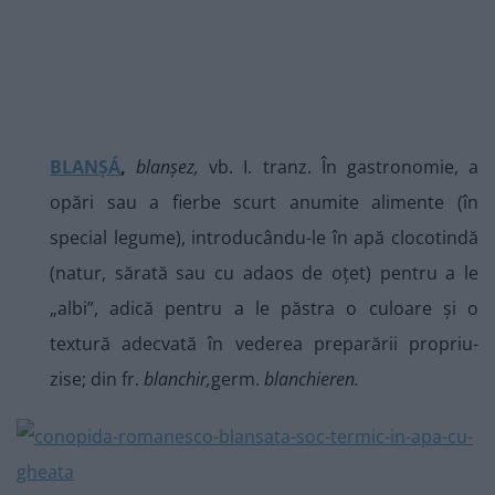
BLANȘÁ
,
blanșez,
vb. I. tranz. În gastronomie, a
opări sau a fierbe scurt anumite alimente (în
special legume), introducându-le în apă clocotindă
(natur, sărată sau cu adaos de oțet) pentru a le
„albi”, adică pentru a le păstra o culoare și o
textură adecvată în vederea preparării propriu-
zise; din fr.
blanchir,
germ.
blanchieren.