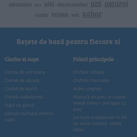
unt
usturoi
ulei
smantana
ulei de masline
tort
zahar
vegan
vanilie
web
Rețete de bază pentru fiecare zi
Ciorbe si supe
Feluri principale
Ciorba de perișoare
Chiftele simple
Ciorbă de văcuță
Chiftele marinate
Ciorbă de burtă
Ardei umpluți
Ciorbă rădăuțeană
Friptură de porc la cuptor –
rețetă video + text (pas cu
Supă de găină
pas)
Găluște pufoase pentru
Sarmale tradiționale în foi
supă
de varză murată, rețetă
video