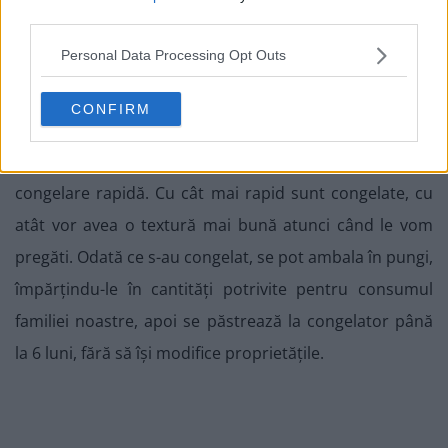
Odată supusă procedeului blanșării, descris mai sus,
third parties.
buchețelele de conopidă romanesco bine, bine
Personal Data Processing Opt Outs
zvântate prin tamponare cu șervete absorbante de
bucătărie, se așează într-un singur strat pe o tavă
CONFIRM
acoperită cu hârtie de copt, de preferință fără să se
atingă între ele, și congelează, setând congelatorul la
congelare rapidă. Cu cât mai rapid sunt congelate, cu
atât vor avea o textură mai bună atunci când le vom
pregăti. Odată ce s-au congelat, se pot ambala în pungi,
împărțindu-le în cantități potrivite pentru consumul
familiei noastre, apoi se păstrează la congelator până
la 6 luni, fără să își modifice proprietățile.