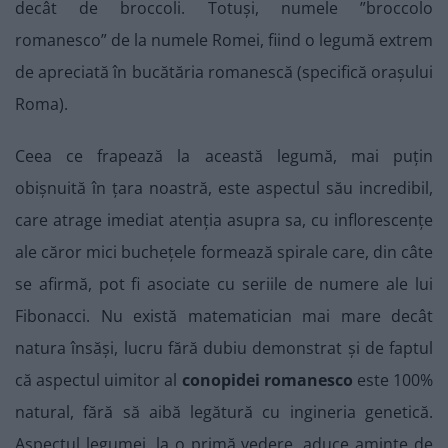
decât de broccoli. Totuși, numele ”broccolo
romanesco” de la numele Romei, fiind o legumă extrem
de apreciată în bucătăria romanescă (specifică orașului
Roma).
Ceea ce frapează la această legumă, mai puțin
obișnuită în țara noastră, este aspectul său incredibil,
care atrage imediat atenția asupra sa, cu inflorescențe
ale căror mici buchețele formează spirale care, din câte
se afirmă, pot fi asociate cu seriile de numere ale lui
Fibonacci. Nu există matematician mai mare decât
natura însăși, lucru fără dubiu demonstrat și de faptul
că aspectul uimitor al
conopidei romanesco
este 100%
natural, fără să aibă legătură cu ingineria genetică.
Aspectul legumei, la o primă vedere, aduce aminte de