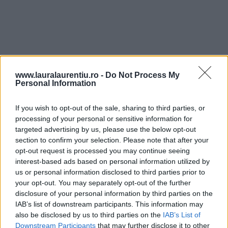
www.lauralaurentiu.ro -
Do Not Process My
Personal Information
If you wish to opt-out of the sale, sharing to third parties, or
processing of your personal or sensitive information for
Cum păstrăm conopida romanesco?
targeted advertising by us, please use the below opt-out
section to confirm your selection. Please note that after your
opt-out request is processed you may continue seeing
După cum am spus deja mai sus, conopida romanesco
interest-based ads based on personal information utilized by
e o legumă pe care noi, în România, o găsim câteodată,
us or personal information disclosed to third parties prior to
your opt-out. You may separately opt-out of the further
nu de regulă. Fiind așa de frumoasă, parcă am vrea să
disclosure of your personal information by third parties on the
mai păstrăm și pentru altă dată.
IAB’s list of downstream participants. This information may
also be disclosed by us to third parties on the
IAB’s List of
Downstream Participants
that may further disclose it to other