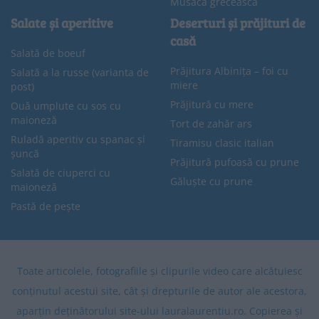
Musaca grecească
Salate și aperitive
Deserturi și prăjituri de
casă
Salată de boeuf
Prăjitura Albinița – foi cu
Salată a la russe (varianta de
miere
post)
Prăjitură cu mere
Ouă umplute cu sos cu
maioneză
Tort de zahăr ars
Ruladă aperitiv cu spanac și
Tiramisu clasic italian
șuncă
Prăjitură pufoasă cu prune
Salată de ciuperci cu
Găluște cu prune
maioneză
Pastă de pește
Toate articolele, fotografiile și clipurile video care alcătuiesc
conținutul acestui site, cât și drepturile de autor ale acestora,
aparțin deținătorului site-ului lauralaurentiu.ro. Copierea și