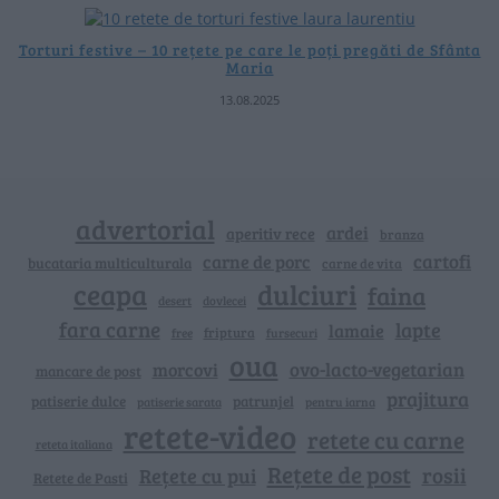
Torturi festive – 10 rețete pe care le poți pregăti de Sfânta
Maria
13.08.2025
advertorial
ardei
aperitiv rece
branza
cartofi
carne de porc
bucataria multiculturala
carne de vita
ceapa
dulciuri
faina
dovlecei
desert
fara carne
lapte
lamaie
friptura
free
fursecuri
oua
ovo-lacto-vegetarian
morcovi
mancare de post
prajitura
patiserie dulce
patrunjel
patiserie sarata
pentru iarna
retete-video
retete cu carne
reteta italiana
Rețete de post
rosii
Rețete cu pui
Retete de Pasti