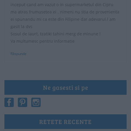
inceput cand am vazut o in supermarketul din Cipru
ma atras frumusetea ei , nimeni nu stia de provenienta
ei spunandu mi ca este din Filipine dar adevarul.l am
gasit la dvs
Sosul de iaurt, tzatiki tahini merg de minune !
Va multumesc pentru informatie
Răspunde
Ne gasesti si pe
RETETE RECENTE