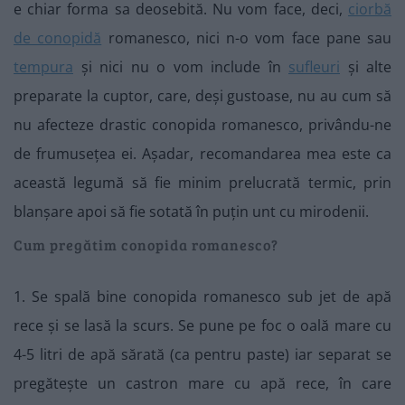
e chiar forma sa deosebită. Nu vom face, deci,
ciorbă
de conopidă
romanesco, nici n-o vom face pane sau
tempura
și nici nu o vom include în
sufleuri
și alte
preparate la cuptor, care, deși gustoase, nu au cum să
nu afecteze drastic conopida romanesco, privându-ne
de frumusețea ei. Așadar, recomandarea mea este ca
această legumă să fie minim prelucrată termic, prin
blanșare apoi să fie sotată în puțin unt cu mirodenii.
Cum pregătim conopida romanesco?
1. Se spală bine conopida romanesco sub jet de apă
rece și se lasă la scurs. Se pune pe foc o oală mare cu
4-5 litri de apă sărată (ca pentru paste) iar separat se
pregătește un castron mare cu apă rece, în care