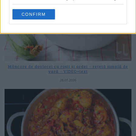
CONFIRM
Mâncare de dovlecei cu roșii și ardei – rețetă simplă de
vară – VIDEO+text
28.07.2026