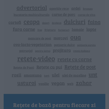
advertorial
ardei
aperitiv rece
branza
carne de porc
bucataria multiculturala
carne de vita
ceapa
dulciuri
faina
cartofi
dovlecei
desert
fara carne
lapte
lamaie
friptura
free
fursecuri
oua
morcovi
mancare de post
ovo-lacto-vegetarian
patiserie dulce
patiserie sarata
prajitura
patrunjel
pentru iarna
reteta italiana
retete-video
retete cu carne
Rețete de post
Rețete cu pui
Retete de Pasti
unt
rosii
ulei
smantana
ulei de masline
tort
zahar
usturoi
vegan
vanilie
web
Rețete de bază pentru fiecare zi