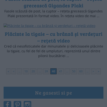
grecească Gigandes Plaki
Fasole scăzută de post, la cuptor – rețeta grecească Gigandes
Plaki prezentată în format video. În rețeta video de mai …
Plăcinte la tigaie – cu brânză și verdețuri
– rețetă video
Cred că nesofisticatele dar minunatele și delicioasele plăcinte
la tigaie, cu fel de fel de umpluturi, reprezintă unul dintre
pilonii bucătăriei …
«
<
...
10
20
...
39
40
41
...
50
60
...
>
»
Ne gasesti si pe