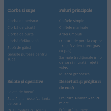
Ciorbe si supe
Feluri principale
Ciorba de perișoare
Chiftele simple
Ciorbă de văcuță
Chiftele marinate
Ciorbă de burtă
Ardei umpluți
Ciorbă rădăuțeană
Friptură de porc la cuptor
– rețetă video + text (pas
Supă de găină
cu pas)
Găluște pufoase pentru
Sarmale tradiționale în foi
supă
de varză murată, rețetă
video
Musaca grecească
Salate și aperitive
Deserturi și prăjituri
de casă
Salată de boeuf
Prăjitura Albinița – foi cu
Salată a la russe (varianta
miere
de post)
Prăjitură cu mere
Ouă umplute cu sos cu