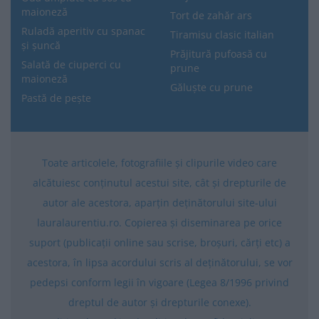
maioneză
Tort de zahăr ars
Ruladă aperitiv cu spanac
Tiramisu clasic italian
și șuncă
Prăjitură pufoasă cu
Salată de ciuperci cu
prune
maioneză
Găluște cu prune
Pastă de pește
Toate articolele, fotografiile și clipurile video care
alcătuiesc conținutul acestui site, cât și drepturile de
autor ale acestora, aparțin deținătorului site-ului
lauralaurentiu.ro. Copierea și diseminarea pe orice
suport (publicații online sau scrise, broșuri, cărți etc) a
acestora, în lipsa acordului scris al deținătorului, se vor
pedepsi conform legii în vigoare (Legea 8/1996 privind
dreptul de autor și drepturile conexe).